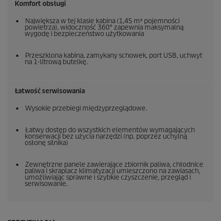
Komfort obsługi
Największa w tej klasie kabina (1,45 m³ pojemności
powietrza), widoczność 360° zapewnia maksymalną
wygodę i bezpieczeństwo użytkowania
Przeszklona kabina, zamykany schowek, port USB, uchwyt
na 1-litrową butelkę.
Łatwość serwisowania
Wysokie przebiegi międzyprzeglądowe.
Łatwy dostęp do wszystkich elementów wymagających
konserwacji bez użycia narzędzi (np. poprzez uchylną
osłonę silnika)
Zewnętrzne panele zawierające zbiornik paliwa, chłodnice
paliwa i skraplacz klimatyzacji umieszczono na zawiasach,
umożliwiając sprawne i szybkie czyszczenie, przegląd i
serwisowanie.