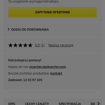
To urządzenie wymaga instruktażu
ZAPYTANIE OFERTOWE
DODAJ DO PORÓWNANIA
5.0
(1)
Napisz recenzję
Potrzebujesz pomocy?
Napisz do nas:
ekarcher.pl@karcher.com
Bezpieczeństwo produktów:
kontakt
Zadzwoń: 12 63 97 105
OPIS
CECHY I ZALETY
SPECYFIKACJA
DO POBR