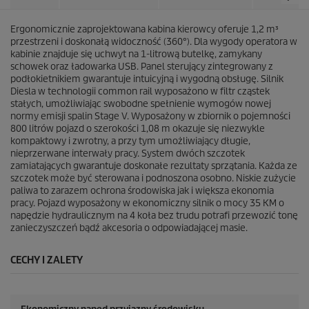
Ergonomicznie zaprojektowana kabina kierowcy oferuje 1,2 m³
przestrzeni i doskonałą widoczność (360°). Dla wygody operatora w
kabinie znajduje się uchwyt na 1-litrową butelkę, zamykany
schowek oraz ładowarka USB. Panel sterujący zintegrowany z
podłokietnikiem gwarantuje intuicyjną i wygodną obsługę. Silnik
Diesla w technologii common rail wyposażono w filtr cząstek
stałych, umożliwiając swobodne spełnienie wymogów nowej
normy emisji spalin Stage V. Wyposażony w zbiornik o pojemności
800 litrów pojazd o szerokości 1,08 m okazuje się niezwykle
kompaktowy i zwrotny, a przy tym umożliwiający długie,
nieprzerwane interwały pracy. System dwóch szczotek
zamiatających gwarantuje doskonałe rezultaty sprzątania. Każda ze
szczotek może być sterowana i podnoszona osobno. Niskie zużycie
paliwa to zarazem ochrona środowiska jak i większa ekonomia
pracy. Pojazd wyposażony w ekonomiczny silnik o mocy 35 KM o
napędzie hydraulicznym na 4 koła bez trudu potrafi przewozić tonę
zanieczyszczeń bądź akcesoria o odpowiadającej masie.
CECHY I ZALETY