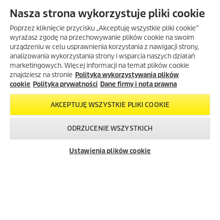
Nasza strona wykorzystuje pliki cookie
Poprzez kliknięcie przycisku „Akceptuję wszystkie pliki cookie”
wyrażasz zgodę na przechowywanie plików cookie na swoim
Wygenerowane przy użyciu AI (sztucznej inteligencji).
urządzeniu w celu usprawnienia korzystania z nawigacji strony,
analizowania wykorzystania strony i wsparcia naszych działań
WSPÓŁPRACA KÄRCHER Z
marketingowych. Więcej informacji na temat plików cookie
ZAKŁADEM USŁUG
znajdziesz na stronie
Polityka wykorzystywania plików
SKLEP INTERNETOWY EKÄRCHER
KOMUNALNYCH OŚWIĘCIM
cookie
Polityka prywatności
Dane firmy i nota prawna
Zobacz jak codzienne prace
porządkowe są realizowane w
INFORMACJE
AKCEPTUJĘ WSZYSTKIE PLIKI COOKIE
mieście z wykorzystaniem
maszyn komunalnych
Kärcher
Dane firmy i nota prawna
MCM 600
oraz
Kärcher MC 250
.
ODRZUCENIE WSZYSTKICH
Polityka prywatności
Skontaktuj się z
Okazje w naszym
Newsletter
Warunki gwarancji
ZOBACZ >>>
nami!
sklepie
Ustawienia plików cookie
Mapa strony
internetowym
FAQ – często zadawane pytania
Salony firmowe Kärcher Center
Gdzie kupić?
Przedłużenie gwarancji
Bezpieczeństwo produktów