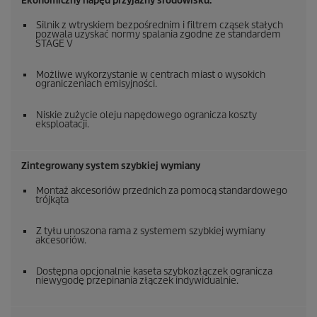
Ekonomiczny napęd przyjazny środowisku.
Silnik z wtryskiem bezpośrednim i filtrem cząsek stałych
pozwala uzyskać normy spalania zgodne ze standardem
STAGE V
Możliwe wykorzystanie w centrach miast o wysokich
ograniczeniach emisyjności.
Niskie zużycie oleju napędowego ogranicza koszty
eksploatacji.
Zintegrowany system szybkiej wymiany
Montaż akcesoriów przednich za pomocą standardowego
trójkąta
Z tyłu unoszona rama z systemem szybkiej wymiany
akcesoriów.
Dostępna opcjonalnie kaseta szybkozłączek ogranicza
niewygodę przepinania złączek indywidualnie.