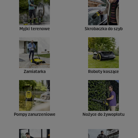
Myjki terenowe
Skrobaczka do szyb
Zamiatarka
Roboty koszące
Pompy zanurzeniowe
Nożyce do żywopłotu