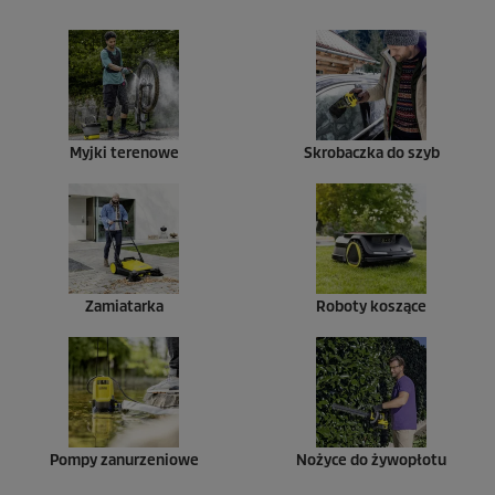
Myjki terenowe
Skrobaczka do szyb
Zamiatarka
Roboty koszące
Pompy zanurzeniowe
Nożyce do żywopłotu