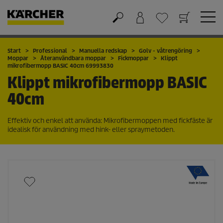
Varukorg
Önskelista
Start
Professional
Manuella redskap
Golv - våtrengöring
Moppar
Återanvändbara moppar
Fickmoppar
Klippt
mikrofibermopp BASIC 40cm 69993830
Klippt mikrofibermopp BASIC
40cm
Effektiv och enkel att använda: Mikrofibermoppen med fickfäste är
idealisk för användning med hink- eller spraymetoden.