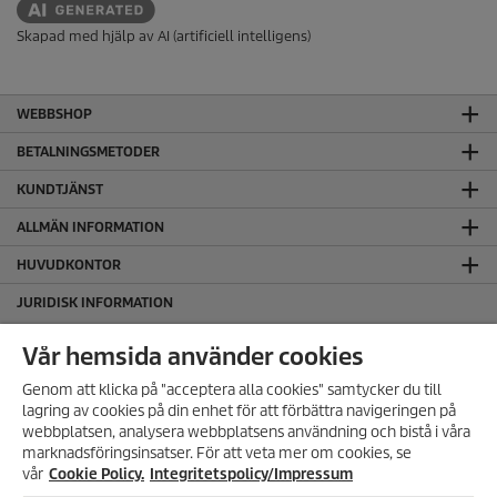
Skapad med hjälp av AI (artificiell intelligens)
WEBBSHOP
BETALNINGSMETODER
KUNDTJÄNST
ALLMÄN INFORMATION
HUVUDKONTOR
JURIDISK INFORMATION
Cookie policy
Vår hemsida använder cookies
Copyright
Genom att klicka på "acceptera alla cookies" samtycker du till
Friskrivningsklausul
lagring av cookies på din enhet för att förbättra navigeringen på
Hantering av personuppgifter
ANMÄL DIG TILL VÅRT
webbplatsen, analysera webbplatsens användning och bistå i våra
NYHETSBREV!
Integritetspolicy
marknadsföringsinsatser. För att veta mer om cookies, se
Få 10% rabatt på ditt nästa köp
vår
Cookie Policy.
Integritetspolicy/Impressum
Regelefterlevnad
genom att registrera dig för vårt