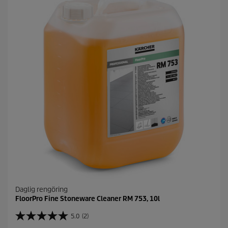
r
n
o
r
.
Daglig rengöring
FloorPro Fine Stoneware Cleaner RM 753, 10l
5.0
(2)
5