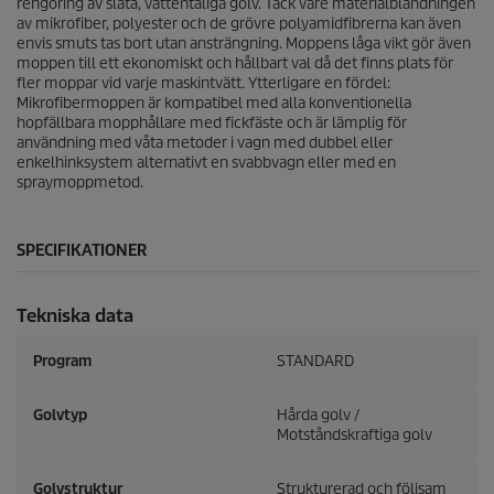
rengöring av släta, vattentåliga golv. Tack vare materialblandningen
av mikrofiber, polyester och de grövre polyamidfibrerna kan även
envis smuts tas bort utan ansträngning. Moppens låga vikt gör även
moppen till ett ekonomiskt och hållbart val då det finns plats för
fler moppar vid varje maskintvätt. Ytterligare en fördel:
Mikrofibermoppen är kompatibel med alla konventionella
hopfällbara mopphållare med fickfäste och är lämplig för
användning med våta metoder i vagn med dubbel eller
enkelhinksystem alternativt en svabbvagn eller med en
spraymoppmetod.
SPECIFIKATIONER
Tekniska data
Program
STANDARD
Golvtyp
Hårda golv /
Motståndskraftiga golv
Golvstruktur
Strukturerad och följsam