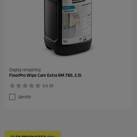
Daglig rengöring
FloorPro Wipe Care Extra RM 780, 2.5l
0.0
(0)
0
.
Jämför
0
a
v
5
s
t
j