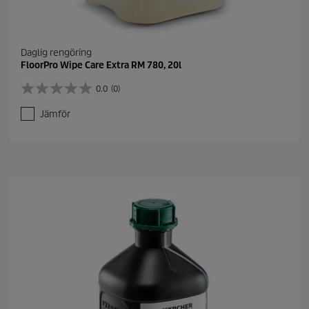
r
Daglig rengöring
FloorPro Wipe Care Extra RM 780, 20l
0.0
(0)
0
.
Jämför
0
a
v
5
s
t
j
ä
r
n
o
r
.