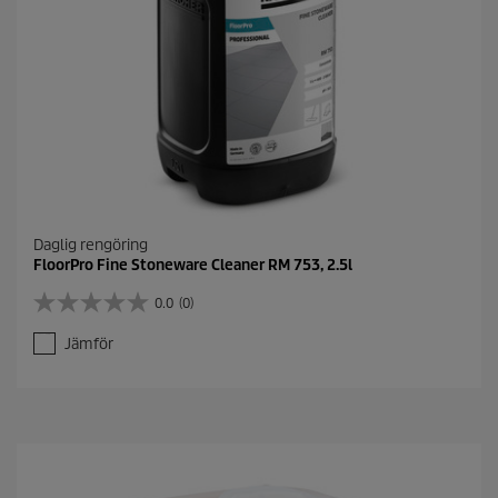
Daglig rengöring
FloorPro Fine Stoneware Cleaner RM 753, 2.5l
0.0
(0)
0
.
Jämför
0
a
v
5
s
t
j
ä