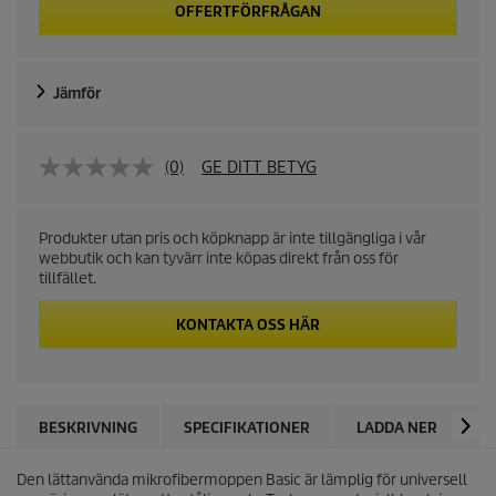
OFFERTFÖRFRÅGAN
Jämför
(0)
GE DITT BETYG
Produkter utan pris och köpknapp är inte tillgängliga i vår
webbutik och kan tyvärr inte köpas direkt från oss för
tillfället.
KONTAKTA OSS HÄR
BESKRIVNING
SPECIFIKATIONER
LADDA NER
K
Den lättanvända mikrofibermoppen Basic är lämplig för universell