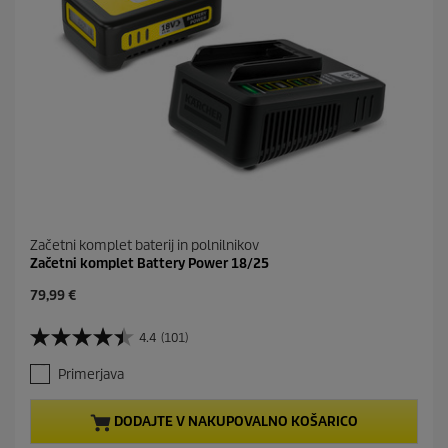
n
Začetni komplet baterij in polnilnikov
Začetni komplet Battery Power 18/25
C
79,99 €
u
r
4.4
(101)
4
r
.
e
Primerjava
4
n
o
t
d
p
DODAJTE V NAKUPOVALNO KOŠARICO
5
r