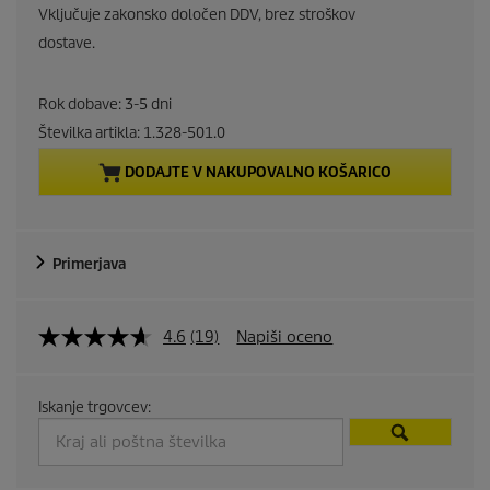
u
Vključuje zakonsko določen DDV, brez stroškov
r
dostave.
r
Rok dobave: 3-5 dni
e
Številka artikla:
1.328-501.0
DODAJTE V NAKUPOVALNO KOŠARICO
n
t
Primerjava
p
r
4.6
(19)
Napiši oceno
o
d
Iskanje trgovcev:
u