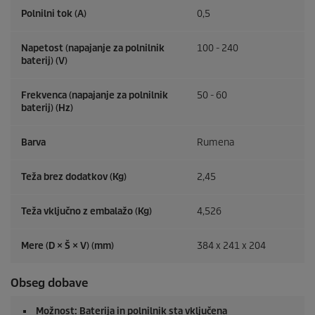
Polnilni tok (A)
0,5
Napetost (napajanje za polnilnik
100 - 240
baterij) (V)
Frekvenca (napajanje za polnilnik
50 - 60
baterij) (
Hz
)
Barva
Rumena
Teža brez dodatkov (Kg)
2,45
Teža vključno z embalažo (Kg)
4,526
Mere (D × Š × V) (mm)
384 x 241 x 204
Obseg dobave
Možnost: Baterija in polnilnik sta vključena