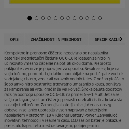
5
r
z
o
v
d
e
u
z
c
d
t
i
p
c
r
OPIS
ZNAČILNOSTI IN PREDNOSTI
SPECIFIKACIJE
.
i
9
c
o
Kompaktno in prenosno čiščenje neodvisno od napajalnika –
e
c
baterijski srednjetlačni čistilnik OC 6-18 je idealen za hitro in
e
učinkovito vmesno čiščenje na poti ali okoli doma. Preprosto
n
priključite cev in že je pripravljen za uporabo. Sesalna cev, ki je na
voljo ločeno, pomeni, da jo lahko uporabljate na poti, črpate vodo iz
vodnjakov, cistern, veder ali naravnih vodnih teles. Z nežno ploščato
šobo lahko hitro odstranite trdovratno umazanijo s koles, pohištva
za kampiranje ali vrta, igrač in še veliko več. Široka paleta dodatkov
razširja področja uporabe OC 6-18: na primer 5-v-1 Multi Jet za še
večjo prilagodljivost pri čiščenju, penasti curek ali čistilna krtača sta
na voljo tudi ločeno. Zamenljiva baterija ni vključena v obseg
dobave in se lahko uporablja v vseh napravah z baterijskim
napajanjem v platformi 18 V Kärcher Battery Power. Zahvaljujoč
inovativni tehnologiji v realnem času, LCD zaslon baterije prikazuje
preostalo kapaciteto med delovanjem, polnjenjem in