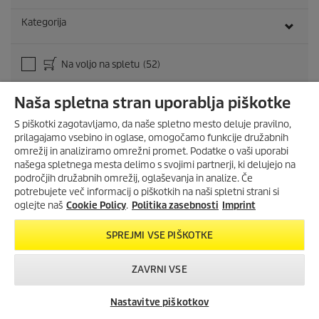
Kategorija
Na voljo na spletu
(52)
Naša spletna stran uporablja piškotke
61
Izdelkov
|
52
Ponudb od
49,99 €
do
549,99 €
S piškotki zagotavljamo, da naše spletno mesto deluje pravilno,
prilagajamo vsebino in oglase, omogočamo funkcije družabnih
omrežij in analiziramo omrežni promet. Podatke o vaši uporabi
našega spletnega mesta delimo s svojimi partnerji, ki delujejo na
področjih družabnih omrežij, oglaševanja in analize. Če
potrebujete več informacij o piškotkih na naši spletni strani si
oglejte naš
Cookie Policy
.
Politika zasebnosti
Imprint
SPREJMI VSE PIŠKOTKE
ZAVRNI VSE
Nastavitve piškotkov
Iskanje trgovcev
Kontakt