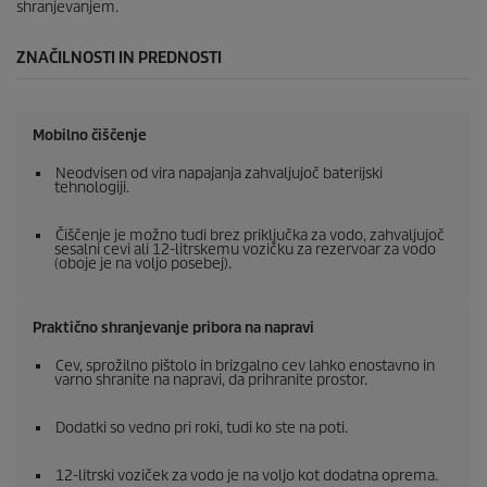
shranjevanjem.
ZNAČILNOSTI IN PREDNOSTI
Mobilno čiščenje
Neodvisen od vira napajanja zahvaljujoč baterijski
tehnologiji.
Čiščenje je možno tudi brez priključka za vodo, zahvaljujoč
sesalni cevi ali 12-litrskemu vozičku za rezervoar za vodo
(oboje je na voljo posebej).
Praktično shranjevanje pribora na napravi
Cev, sprožilno pištolo in brizgalno cev lahko enostavno in
varno shranite na napravi, da prihranite prostor.
Dodatki so vedno pri roki, tudi ko ste na poti.
12-litrski voziček za vodo je na voljo kot dodatna oprema.