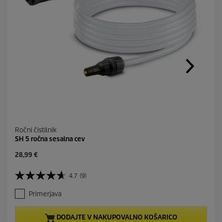
Ročni čistilnik
SH 5 ročna sesalna cev
C
28,99 €
u
r
4.7
(9)
4
r
.
e
Primerjava
7
n
o
t
d
p
DODAJTE V NAKUPOVALNO KOŠARICO