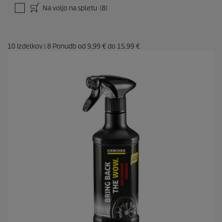
Na voljo na spletu
(8)
10
Izdelkov
|
8
Ponudb od
9,99 €
do
15,99 €