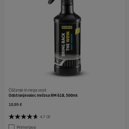
e
c
e
n
Čiščenje in nega vozil
Odstranjevalec mrčesa RM 618, 500ml
C
10,99 €
u
r
4.7
(3)
4
r
.
e
Primerjava