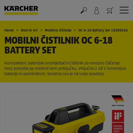
Nakupovalna košarica
Home
Dom in vrt
Mobilno čiščenje
OC 6-18 Battery Set 13285010
MOBILNI ČISTILNIK OC 6-18
BATTERY SET
Kompakten, baterijski srednjetlačni čistilnik za vmesno čiščenje
brez potrebe po električnem priključku. Vključno z 18 V izmenljivo
baterijo in polnilnikom. Sesalna cev je na voljo posebej.