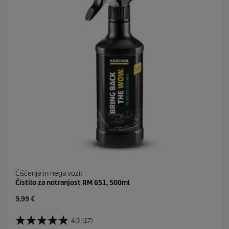
1
c
4
e
o
c
e
n
Čiščenje in nega vozil
Čistilo za notranjost RM 651, 500ml
C
9,99 €
u
r
4.9
(17)
4
r