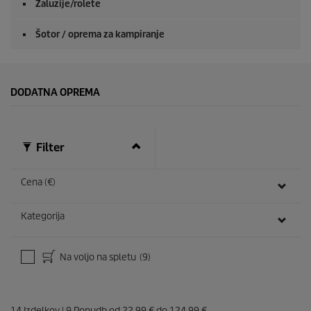
Žaluzije/rolete
Šotor / oprema za kampiranje
DODATNA OPREMA
Filter
Cena (€)
Kategorija
Na voljo na spletu
(9)
14
Izdelkov
|
9
Ponudb od
22,99 €
do
124,99 €