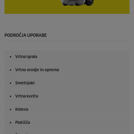
0
s
e
k
u
PODROČJA UPORABE
n
d
e
o
Vrtna igrala
d
0
s
Vrtno orodje in oprema
e
k
u
Smetnjaki
n
d
Vrtna korita
e
Kolesa
Platišča