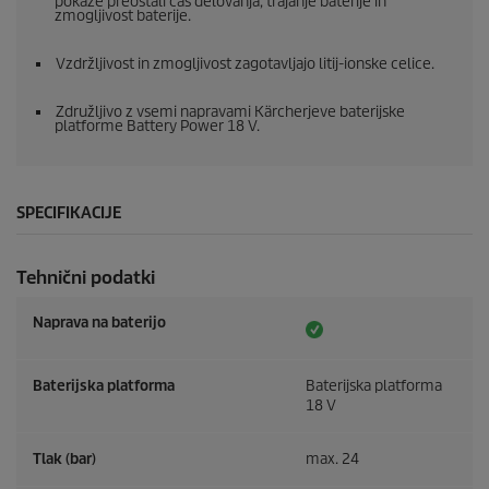
pokaže preostali čas delovanja, trajanje baterije in
zmogljivost baterije.
Vzdržljivost in zmogljivost zagotavljajo litij-ionske celice.
Združljivo z vsemi napravami Kärcherjeve baterijske
platforme Battery Power 18 V.
SPECIFIKACIJE
Tehnični podatki
Naprava na baterijo
Baterijska platforma
Baterijska platforma
18 V
Tlak (bar)
max. 24