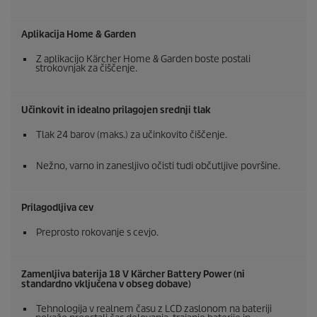
Aplikacija Home & Garden
Z aplikacijo Kärcher Home & Garden boste postali
strokovnjak za čiščenje.
Učinkovit in idealno prilagojen srednji tlak
Tlak 24 barov (maks.) za učinkovito čiščenje.
Nežno, varno in zanesljivo očisti tudi občutljive površine.
Prilagodljiva cev
Preprosto rokovanje s cevjo.
Zamenljiva baterija 18 V Kärcher Battery Power (ni
standardno vključena v obseg dobave)
Tehnologija v realnem času z LCD zaslonom na bateriji