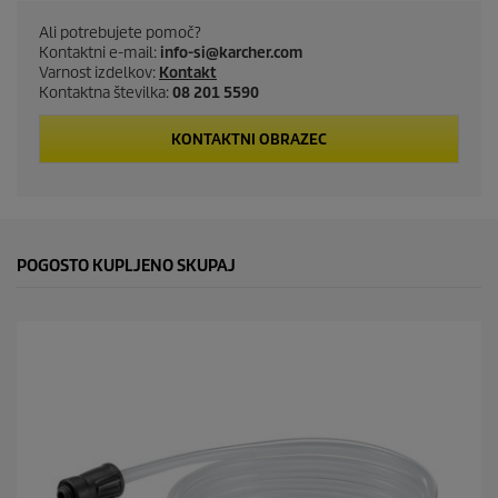
c
Ali potrebujete pomoč?
t
Kontaktni e-mail:
info-si@karcher.com
Varnost izdelkov:
Kontakt
p
Kontaktna številka:
08 201 5590
r
KONTAKTNI OBRAZEC
i
c
POGOSTO KUPLJENO SKUPAJ
e