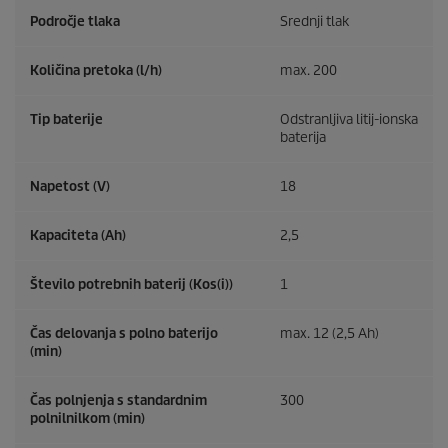
Področje tlaka
Srednji tlak
Količina pretoka (l/h)
max. 200
Tip baterije
Odstranljiva litij-ionska
baterija
Napetost (V)
18
Kapaciteta (Ah)
2,5
Število potrebnih baterij (Kos(i))
1
Čas delovanja s polno baterijo
max. 12 (2,5 Ah)
(min)
Čas polnjenja s standardnim
300
polnilnilkom (min)