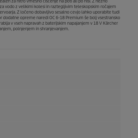
c
alen za hitro vmesno čiščenje na poti ali po hiši. Z nežno
e
k za vodo z velikimi kolesi in raztegljivim teleskopskim ročajem
n
zervoarja. Z ločeno dobavljivo sesalno cevjo lahko uporabite tudi
 izbor dodatne opreme naredi OC 6-18 Premium še bolj vsestransko
orablja v vseh napravah z baterijskim napajanjem v 18 V Kärcher
ovanjem, polnjenjem in shranjevanjem.