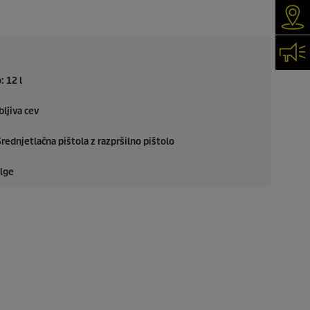
Iska
Kon
 12 l
bljiva cev
 Srednjetlačna pištola z razpršilno pištolo
olge