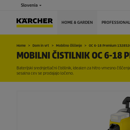
Slovenia
HOME & GARDEN
PROFESSIONA
Home
Dom in vrt
Mobilno čiščenje
OC 6-18 Premium 132852
MOBILNI ČISTILNIK OC 6-18
Baterijski srednjetlačni čistilnik, idealen za hitro vmesno čiščenj
sesalna cev se prodajajo ločeno.