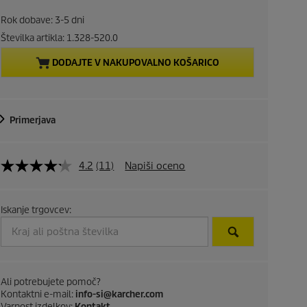
r
Rok dobave: 3-5 dni
e
Številka artikla:
1.328-520.0
DODAJTE V NAKUPOVALNO KOŠARICO
n
t
Primerjava
p
r
4.2
(11)
Napiši oceno
o
d
Iskanje trgovcev:
u
c
Ali potrebujete pomoč?
t
Kontaktni e-mail:
info-si@karcher.com
Varnost izdelkov:
Kontakt