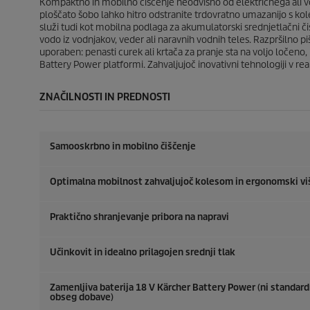
o
c
Kompaktno in mobilno čiščenje neodvisno od električnega ali vodn
c
e
ploščato šobo lahko hitro odstranite trdovratno umazanijo s koles
e
n
služi tudi kot mobilna podlaga za akumulatorski srednjetlačni čis
n
vodo iz vodnjakov, veder ali naravnih vodnih teles. Razpršilno 
uporaben: penasti curek ali krtača za pranje sta na voljo ločeno
Battery Power platformi. Zahvaljujoč inovativni tehnologiji v 
ZNAČILNOSTI IN PREDNOSTI
Samooskrbno in mobilno čiščenje
Optimalna mobilnost zahvaljujoč kolesom in ergonomski viši
Praktično shranjevanje pribora na napravi
Učinkovit in idealno prilagojen srednji tlak
Zamenljiva baterija 18 V Kärcher Battery Power (ni standard
obseg dobave)