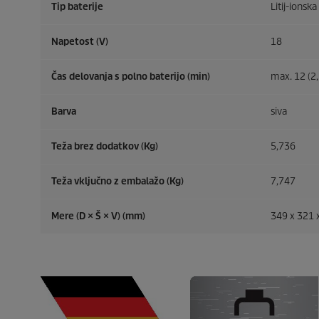
Tip baterije
Litij-ionsk
Napetost (V)
18
Čas delovanja s polno baterijo (min)
max. 12 (2,
Barva
siva
Teža brez dodatkov (Kg)
5,736
Teža vključno z embalažo (Kg)
7,747
Mere (D × Š × V) (mm)
349 x 321 