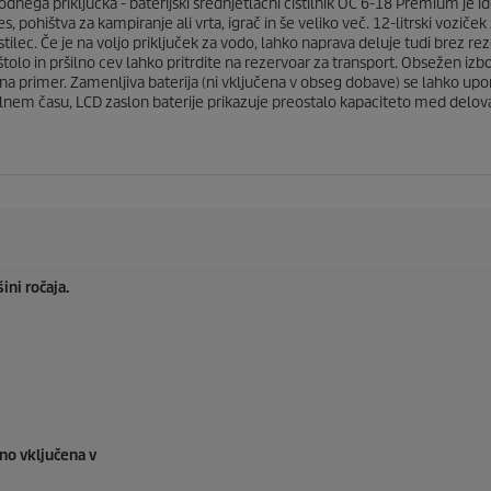
o
ega priključka - baterijski srednjetlačni čistilnik OC 6-18 Premium je ide
c
, pohištva za kampiranje ali vrta, igrač in še veliko več. 12-litrski voziče
e
tilec. Če je na voljo priključek za vodo, lahko naprava deluje tudi brez re
n
pištolo in pršilno cev lahko pritrdite na rezervoar za transport. Obsežen
, na primer. Zamenljiva baterija (ni vključena v obseg dobave) se lahko up
realnem času, LCD zaslon baterije prikazuje preostalo kapaciteto med del
ni ročaja.
no vključena v