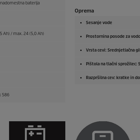
a nadomestna baterija
Oprema
Sesanje vode
5 Ah) / max. 24 (5,0 Ah)
Prostornina posode za vodo:
Vrsta cevi: Srednjetlačna gi
Pištola na tlačni sprožilec:
Razpršilna cev: kratke in d
x 586