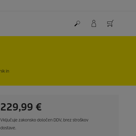
nik in
C
229,99 €
u
Vključuje zakonsko določen DDV, brez stroškov
r
dostave.