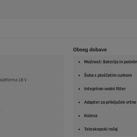
Obseg dobave
Možnost: Baterija in polniln
Šoba s ploščatim curkom
 platforma 18 V
Integriran vodni filter
Adapter za priključek vrtne 
k
Kolesa
Teleskopski ročaj