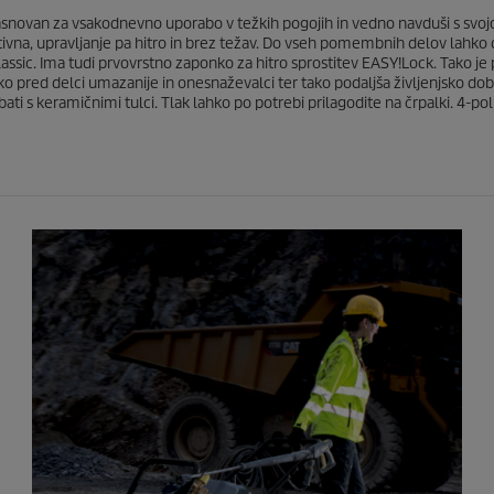
e
l zasnovan za vsakodnevno uporabo v težkih pogojih in vedno navduši s svoj
tivna, upravljanje pa hitro in brez težav. Do vseh pomembnih delov lahko d
Classic. Ima tudi prvovrstno zaponko za hitro sprostitev
EASY!Lock
. Tako je
palko pred delci umazanije in onesnaževalci ter tako podaljša življenjsko do
 bati s keramičnimi tulci. Tlak lahko po potrebi prilagodite na črpalki. 4