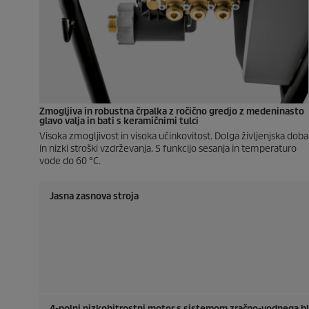
Zmogljiva in robustna črpalka z ročično gredjo z medeninasto
glavo valja in bati s keramičnimi tulci
Visoka zmogljivost in visoka učinkovitost. Dolga življenjska doba
in nizki stroški vzdrževanja. S funkcijo sesanja in temperaturo
vode do 60 °C.
Jasna zasnova stroja
4-polni nizkohitrostni motor s sistemom zračno-vodnega hl