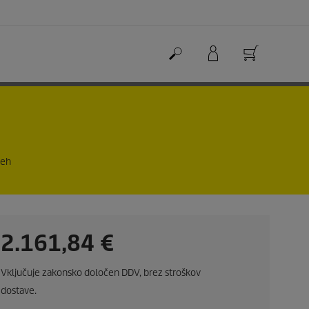
seh
C
2.161,84 €
u
Vključuje zakonsko določen DDV, brez stroškov
r
dostave.