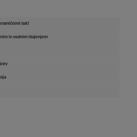
keramičnimi bati
ačnim in vodnim hlajenjem
elcev
olja