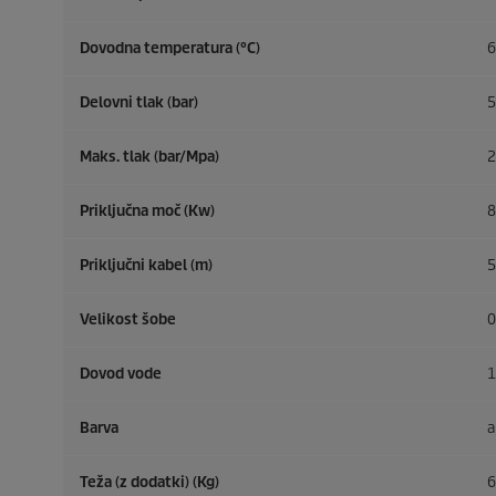
Dovodna temperatura (°C)
6
Delovni tlak (bar)
5
Maks. tlak (bar/Mpa)
2
Priključna moč (Kw)
8
Priključni kabel (m)
5
Velikost šobe
0
Dovod vode
1
Barva
a
Teža (z dodatki) (Kg)
6