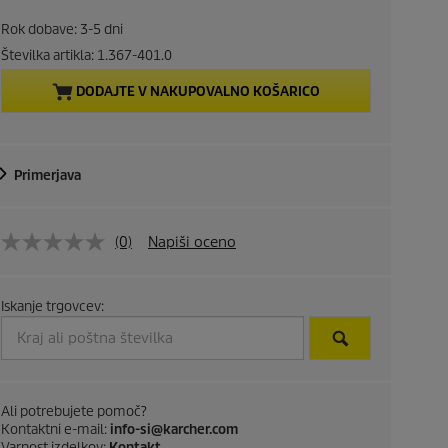
r
Rok dobave: 3-5 dni
e
Številka artikla:
1.367-401.0
DODAJTE V NAKUPOVALNO KOŠARICO
n
t
Primerjava
p
r
(0)
Napiši oceno
o
d
Iskanje trgovcev:
u
c
Ali potrebujete pomoč?
t
Kontaktni e-mail:
info-si@karcher.com
Varnost izdelkov:
Kontakt