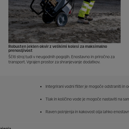
Robusten jeklen okvir z velikimi kolesi za maksimalno
prenosljivost
Ščiti stroj tudi v neugodnih pogojih. Enostavno in priročno za
transport. Vgrajen prostor za shranjevanje dodatkov.
Integrirani vodni filter je mogoče odstraniti in oč
Tlak in količino vode je mogoče nastaviti na sam
Raven polnjenja in kakovost olja lahko enostav
ajenja