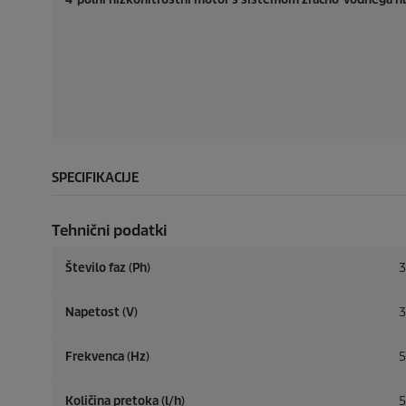
SPECIFIKACIJE
Tehnični podatki
Število faz (Ph)
3
Napetost (V)
3
Frekvenca (
Hz
)
5
Količina pretoka (l/h)
5