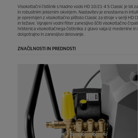
e
e
Visokotlačni čistilnik s hladno vodo HD 10/21-4 S Classic je bi
in robustnim jeklenim okvirjem. Nastavitev je enostavna in intui
je opremljen z visokotlačno pištolo Classic za stroje v seriji HD 
in težave. Vgrajeni vodni filter zanesljivo ščiti visokotlačno čr
hrbtenica visokotlačnega čistilnika: z glavo valja iz medenine in
dolgotrajno in zanesljivo delovanje.
ZNAČILNOSTI IN PREDNOSTI