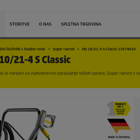
L
STORITVE
O NAS
SPLETNA TRGOVINA
čni čistilniki s hladno vodo
Super razred
HD 10/21-4 S Classic 13674010
10/21-4 S Classic
ic je narejen za vsakodnevno opravljanje težkih opravil. Super razred v v