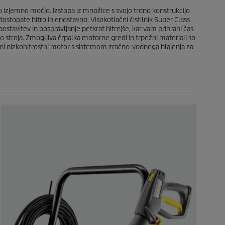
e
o izjemno močjo. Izstopa iz množice s svojo trdno konstrukcijo
ostopate hitro in enostavno. Visokotlačni čistilnik Super Class
 postavitev in pospravljanje petkrat hitrejše, kar vam prihrani čas
bo stroja. Zmogljiva črpalka motorne gredi in trpežni materiali so
-polni nizkohitrostni motor s sistemom zračno-vodnega hlajenja za