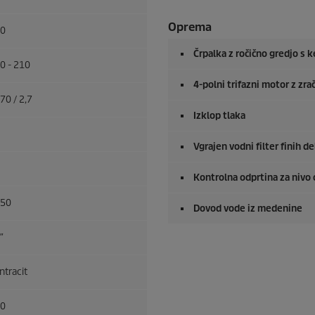
Oprema
0
Črpalka z ročično gredjo s 
0 - 210
4-polni trifazni motor z zr
70 / 2,7
Izklop tlaka
Vgrajen vodni filter finih d
Kontrolna odprtina za nivo 
50
Dovod vode iz medenine
″
ntracit
0