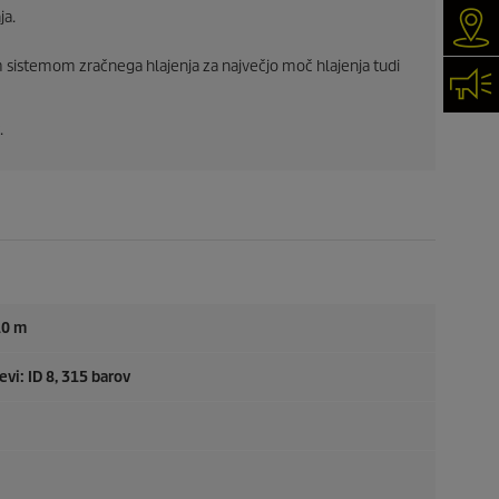
ja.
Iska
 sistemom zračnega hlajenja za največjo moč hlajenja tudi
Kon
.
10 m
evi: ID 8, 315 barov