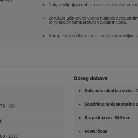
Dolga življenjska doba in nizki stroški vzdrževan
Združuje učinkovito vodno hlajenje z robustnim
pri nihajočih temperaturah okolja in vode.
Kompaktna oblika za maksimalno prenosljivost
Obseg dobave
Dolžina visokotlačne cevi: 
Specifikacija visokotlačne c
76 - 424
Razpršilna cev: 840 mm
0
Power šoba
00 - 1000