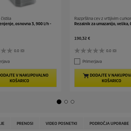
 čistila
Razpršilna cev z vrtljivim curko
enjenje, osnovna 3, 900 l/h -
Rezalnik za umazanijo, velika,
C
190,32 €
u
r
0.0
(0)
0.0
(0)
0
r
.
e
rjava
Primerjava
0
n
o
t
d
p
ODAJTE V NAKUPOVALNO
DODAJTE V NAKUPOV
5
r
KOŠARICO
KOŠARICO
z
o
v
d
e
u
z
c
d
t
i
p
c
r
.
i
IJE
PRENOSI
VIDEO POSNETKI
PODROČJA UPORABE
c