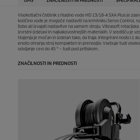
OPIS
ZNAČILNOSTI IN PREDNOSTI
SPECIFIKAC
1
c
c
o
e
e
c
Visokotlačni čistilnik s hladno vodo HD 13/18-4 SXA Plus je zasn
e
količino vode je mogoče nastaviti na krmilniku Servo Control, 
n
šobo ali izvajati nastavitve na samem stroju. Vibrasoft rotacijska
a
izvrstni izdelavi in ​​najkakovostnejših materialih. V središču je
hlajenja je močan in izdelan tako, da traja. Integrirani nosilci 
enoto ohranja stroj kompakten in prenosljiv. Vsebuje tudi visok
odvijanje cevi do 45 ° – tudi pod pritiskom.
ZNAČILNOSTI IN PREDNOSTI