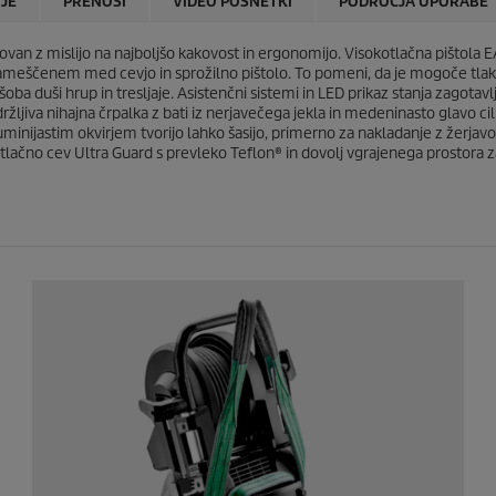
IJE
PRENOSI
VIDEO POSNETKI
PODROČJA UPORABE
1
c
o
e
c
ovan z mislijo na najboljšo kakovost in ergonomijo. Visokotlačna pištola
E
e
nameščenem med cevjo in sprožilno pištolo. To pomeni, da je mogoče tlak p
n
 šoba duši hrup in tresljaje. Asistenčni sistemi in LED prikaz stanja zagotav
a
 vzdržljiva nihajna črpalka z bati iz nerjavečega jekla in medeninasto glav
z aluminijastim okvirjem tvorijo lahko šasijo, primerno za nakladanje z že
otlačno cev Ultra Guard s prevleko Teflon® in dovolj vgrajenega prostora z