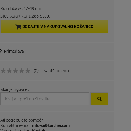
r
Rok dobave: 47-49 dni
e
Številka artikla:
1.286-957.0
DODAJTE V NAKUPOVALNO KOŠARICO
n
t
Primerjava
p
r
(0)
Napiši oceno
o
d
Iskanje trgovcev:
u
c
Ali potrebujete pomoč?
t
Kontaktni e-mail:
info-si@karcher.com
Varnost izdelkov:
Kontakt