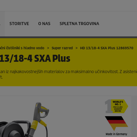
L
STORITVE
O NAS
SPLETNA TRGOVINA
čni čistilniki s hladno vodo
Super razred
HD 13/18-4 SXA Plus 12869570
13/18-4 SXA Plus
elan iz najkakovostnejših materialov za maksimalno učinkovitost. Z asiste
t.