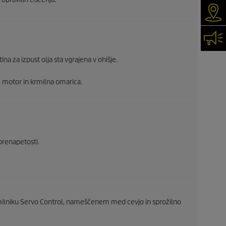
Iska
Kon
ina za izpust olja sta vgrajena v ohišje.
a, motor in krmilna omarica.
prenapetosti.
rmilniku Servo Control, nameščenem med cevjo in sprožilno