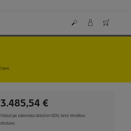
nčnimi
C
3.485,54 €
u
Vključuje zakonsko določen DDV, brez stroškov
r
dostave.