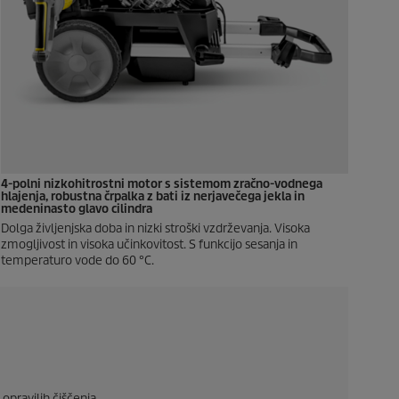
4-polni nizkohitrostni motor s sistemom zračno-vodnega
hlajenja, robustna črpalka z bati iz nerjavečega jekla in
medeninasto glavo cilindra
Dolga življenjska doba in nizki stroški vzdrževanja. Visoka
zmogljivost in visoka učinkovitost. S funkcijo sesanja in
temperaturo vode do 60 °C.
opravilih čiščenja.