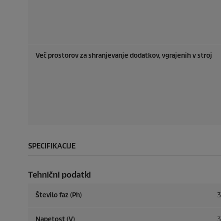
Več prostorov za shranjevanje dodatkov, vgrajenih v stroj
SPECIFIKACIJE
Tehnični podatki
Število faz (Ph)
3
Napetost (V)
3