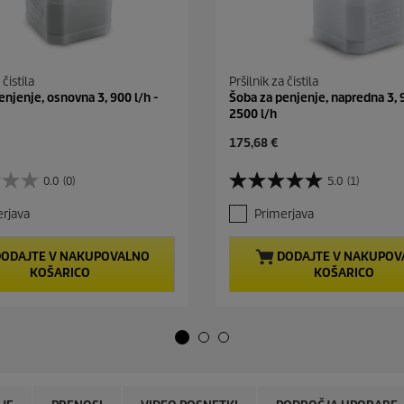
 čistila
Pršilnik za čistila
enjenje, osnovna 3, 900 l/h -
Šoba za penjenje, napredna 3, 9
2500 l/h
C
175,68 €
u
r
0.0
(0)
5.0
(1)
5
r
.
e
rjava
Primerjava
0
n
o
t
d
p
ODAJTE V NAKUPOVALNO
DODAJTE V NAKUPOV
5
r
KOŠARICO
KOŠARICO
z
o
v
d
e
u
z
c
d
t
i
p
c
r
.
i