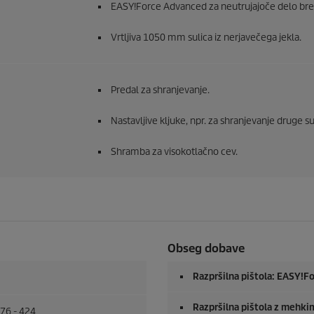
EASY!Force
Advanced za neutrujajoče delo brez
Vrtljiva 1050 mm sulica iz nerjavečega jekla.
Predal za shranjevanje.
Nastavljive kljuke, npr. za shranjevanje druge su
Shramba za visokotlačno cev.
Obseg dobave
Razpršilna pištola:
EASY!Fo
Razpršilna pištola z mehk
76 - 424