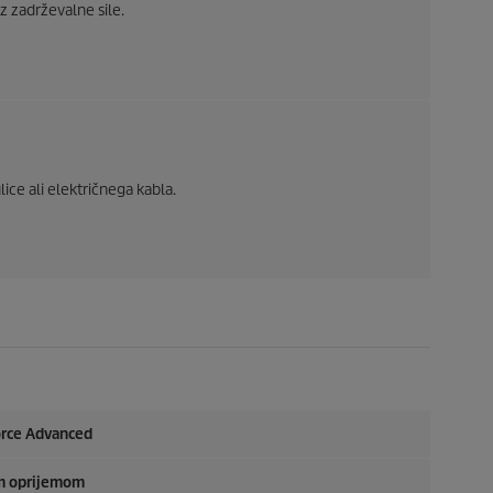
 zadrževalne sile.
lice ali električnega kabla.
rce
Advanced
im oprijemom