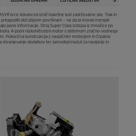
DODATNA OPREMA
ČISTILNA SREDSTVA
REZERVNI D
c
e
ASY!Force
Advanced izniči kakršne koli zadrževalne sile. Tlak in
rilagoditi občutljivim površinam – ne da bi morali menjati
ljajo jasne informacije. Stroj Super Class izstopa iz množice po
o cilindra. 4-polni nizkohitrostni motor s sistemom zračno-vodnega
rjavom. Pokončna konstrukcija z navpičnim motorjem in črpalno
a shranjevanje dodatkov ter samodejni kolut za navijanje in