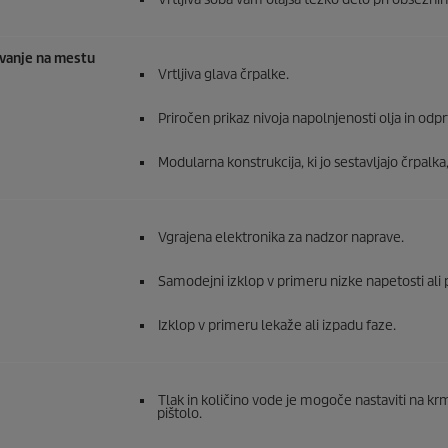
ovanje na mestu
Vrtljiva glava črpalke.
Priročen prikaz nivoja napolnjenosti olja in odprt
Modularna konstrukcija, ki jo sestavljajo črpalk
Vgrajena elektronika za nadzor naprave.
Samodejni izklop v primeru nizke napetosti ali 
Izklop v primeru lekaže ali izpadu faze.
Tlak in količino vode je mogoče nastaviti na k
pištolo.