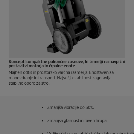
Koncept kompaktne pokončne zasnove, ki temelji na navpični
postavitvi motorja in črpalne enote
Majhen odtis in prostorsko varčna razmerja. Enostaven za
manevriranje in transport. Največja stabilnost zagotavlja
stabilno oporo za stroj.
Zmanjša vibracije do 30%.
Zmanjša glasnost in raven hrupa.
Vrtljiva šoba vam olajša težko delo pri obsežnih 