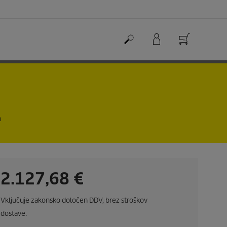
n
C
2.127,68 €
u
Vključuje zakonsko določen DDV, brez stroškov
r
dostave.