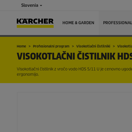
Slovenia
HOME & GARDEN
PROFESSIONA
Home
Profesionalni program
Visokotlačni čistilniki
Visokotla
VISOKOTLAČNI ČISTILNIK
HDS
Visokotlačni čistilnik z vročo vodo HDS 5/11 U je cenovno ugo
ergonomijo.