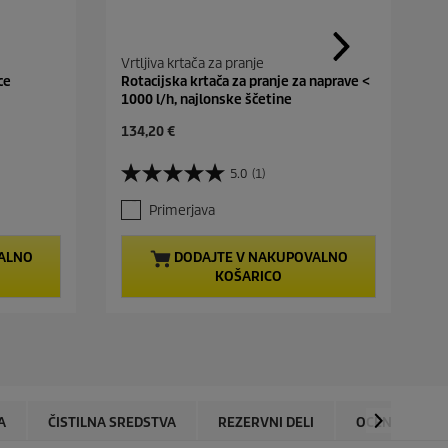
Vrtljiva krtača za pranje
ce
Rotacijska krtača za pranje za naprave <
1000 l/h, najlonske ščetine
C
134,20 €
u
r
5.0
(1)
5
r
.
e
Primerjava
0
n
o
t
d
p
ALNO
DODAJTE V NAKUPOVALNO
5
r
KOŠARICO
z
o
v
d
e
u
z
c
d
t
i
p
c
r
.
i
A
ČISTILNA SREDSTVA
REZERVNI DELI
OCENE
1
c