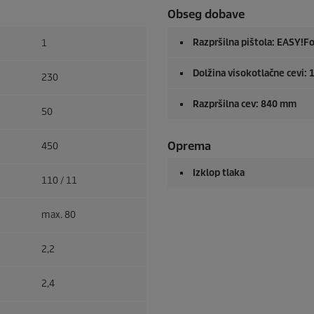
Obseg dobave
Razpršilna pištola:
EASY!Fo
1
Dolžina visokotlačne cevi: 
230
Razpršilna cev: 840 mm
50
Oprema
450
Izklop tlaka
110 / 11
max. 80
2,2
2,4