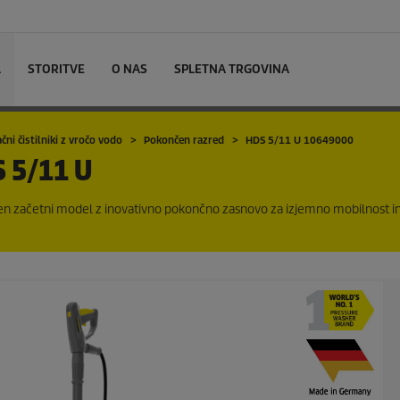
L
STORITVE
O NAS
SPLETNA TRGOVINA
čni čistilniki z vročo vodo
Pokončen razred
HDS 5/11 U 10649000
 5/11 U
den začetni model z inovativno pokončno zasnovo za izjemno mobilnost i