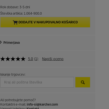
r
Rok dobave: 3-5 dni
e
Številka artikla:
1.064-900.0
DODAJTE V NAKUPOVALNO KOŠARICO
n
t
Primerjava
p
r
5.0
(1)
Napiši oceno
o
d
Iskanje trgovcev:
u
c
Ali potrebujete pomoč?
t
Kontaktni e-mail:
info-si@karcher.com
Varnost izdelkov:
Kontakt