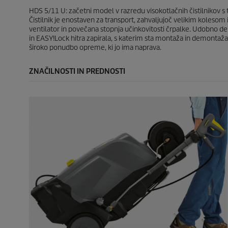
o
e
e
c
HDS 5/11 U: začetni model v razredu visokotlačnih čistilnikov 
e
Čistilnik je enostaven za transport, zahvaljujoč velikim kolesom
n
ventilator in povečana stopnja učinkovitosti črpalke. Udobno 
a
in
EASY!Lock
hitra zapirala, s katerim sta montaža in demontaža 5
široko ponudbo opreme, ki jo ima naprava.
ZNAČILNOSTI IN PREDNOSTI