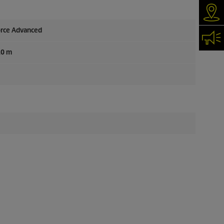
Iska
rce
Advanced
Kon
10 m