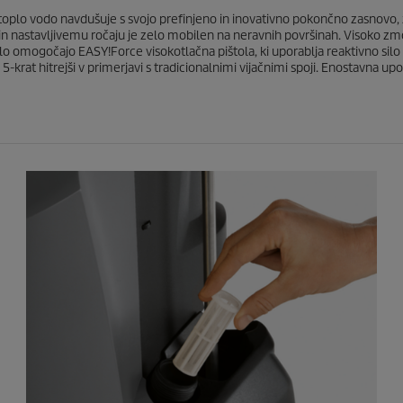
o
e
c
s toplo vodo navdušuje s svojo prefinjeno in inovativno pokončno zasnovo,
e
 in nastavljivemu ročaju je zelo mobilen na neravnih površinah. Visoko zmo
n
delo omogočajo
EASY!Force
visokotlačna pištola, ki uporablja reaktivno sil
a
-krat hitrejši v primerjavi s tradicionalnimi vijačnimi spoji. Enostavna upo