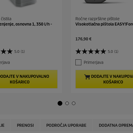
 čistila
Ročne razpršilne pištole
enjenje, osnovna 1, 350 l/h -
Visokotlačna pištola EASY!For
C
176,90 €
u
r
5.0
(1)
5.0
(1)
5
r
.
e
rjava
Primerjava
0
n
o
t
d
p
ODAJTE V NAKUPOVALNO
DODAJTE V NAKUPOV
5
r
KOŠARICO
KOŠARICO
z
o
v
d
e
u
z
c
d
t
i
p
c
r
.
i
IJE
PRENOSI
PODROČJA UPORABE
DODATNA OPREM
1
c