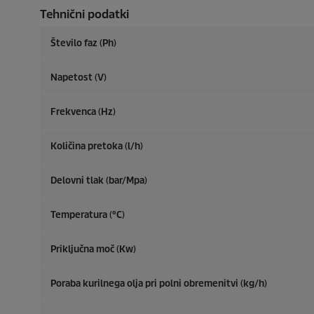
Tehnični podatki
Število faz (Ph)
Napetost (V)
Frekvenca (
Hz
)
Količina pretoka (l/h)
Delovni tlak (bar/Mpa)
Temperatura (°C)
Priključna moč (Kw)
Poraba kurilnega olja pri polni obremenitvi (kg/h)