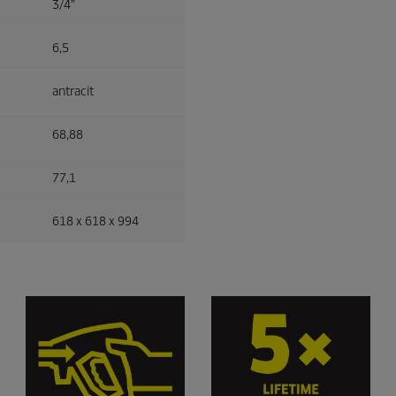
3/4″
6,5
antracit
68,88
77,1
618 x 618 x 994