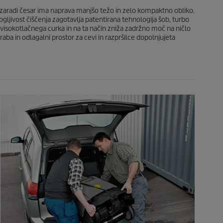
o
e
c
 zaradi česar ima naprava manjšo težo in zelo kompaktno obliko.
e
gljivost čiščenja zagotavlja patentirana tehnologija šob, turbo
n
o visokotlačnega curka in na ta način zniža zadržno moč na ničlo
a
raba in odlagalni prostor za cevi in razpršilce dopolnjujeta