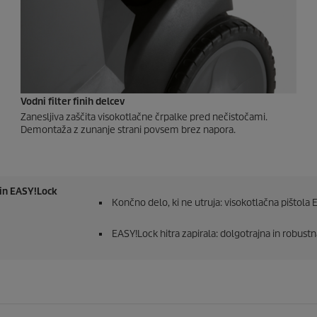
Vodni filter finih delcev
Zanesljiva zaščita visokotlačne črpalke pred nečistočami.
Demontaža z zunanje strani povsem brez napora.
 in
EASY!Lock
Končno delo, ki ne utruja: visokotlačna pištola
E
EASY!Lock
hitra zapirala: dolgotrajna in robustna.