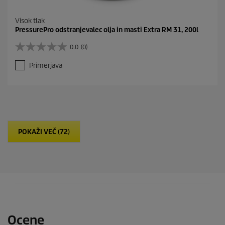
Visok tlak
PressurePro odstranjevalec olja in masti Extra RM 31, 200l
0.0
(0)
0
.
Primerjava
0
o
d
5
z
v
e
POKAŽI VEČ (72)
z
d
i
c
.