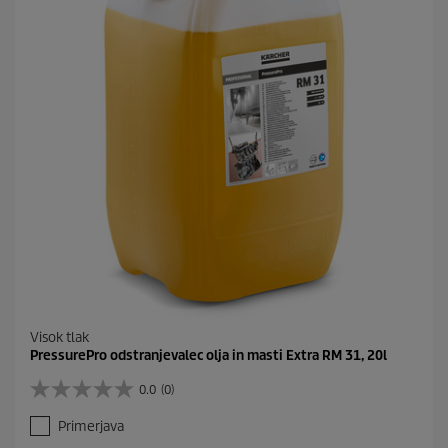
c
.
Visok tlak
PressurePro odstranjevalec olja in masti Extra RM 31, 20l
0.0
(0)
0
.
Primerjava
0