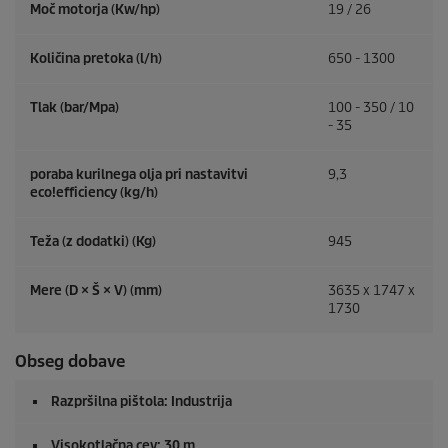
Moč motorja (Kw/hp)
19 / 26
Količina pretoka (l/h)
650 - 1300
Tlak (bar/Mpa)
100 - 350 / 10
- 35
poraba kurilnega olja pri nastavitvi
9,3
eco!efficiency
(kg/h)
Teža (z dodatki) (Kg)
945
Mere (D × Š × V) (mm)
3635 x 1747 x
1730
Obseg dobave
Razpršilna pištola: Industrija
Visokotlačna cev: 30 m