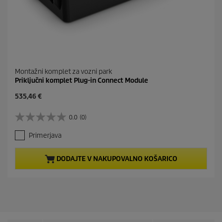
Montažni komplet za vozni park
Priključni komplet Plug-in Connect Module
C
535,46 €
u
r
0.0
(0)
0
r
.
e
Primerjava
0
n
o
t
d
p
DODAJTE V NAKUPOVALNO KOŠARICO
5
r
z
o
v
d
e
u
z
c
d
t
i
p