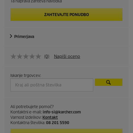
Ta naprava zahteva navodila
ZAHTEVAJTE PONUDBO
Primerjava
(0)
Napiši oceno
Iskanje trgovcev:
Ali potrebujete pomoč?
Kontaktni e-mail:
info-si@karcher.com
Varnost izdelkov:
Kontakt
Kontaktna številka:
08 201 5590