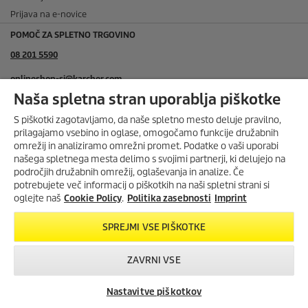
Prijava na e-novice
POMOČ ZA SPLETNO TRGOVINO
08 201 5590
onlineshop-si@karcher.com
Naša spletna stran uporablja piškotke
NAČINI PLAČILA V SPLETNI TRGOVINI
Po povzetju
S piškotki zagotavljamo, da naše spletno mesto deluje pravilno,
prilagajamo vsebino in oglase, omogočamo funkcije družabnih
Po predračunu
omrežij in analiziramo omrežni promet. Podatke o vaši uporabi
našega spletnega mesta delimo s svojimi partnerji, ki delujejo na
Kreditne kartice
področjih družabnih omrežij, oglaševanja in analize. Če
potrebujete več informacij o piškotkih na naši spletni strani si
PayPal
oglejte naš
Cookie Policy
.
Politika zasebnosti
Imprint
DOSTAVA 6,99 EUR ZA VSA SPLETNA NAROČILA DO 100€
SPREJMI VSE PIŠKOTKE
ZAVRNI VSE
Nastavitve piškotkov
Iskanje trgovcev
Kontakt