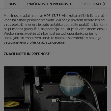
c
r
OPIS
ZNAČILNOSTI IN PREDNOSTI
SPECIFIKACIJE
.
i
c
Mobilnost je adut naprave HDS 13/35. Visokotlačni čistilnik na vročo
e
vodo na osnovi prikolice s tlakom 350 bar je povsem neodvisen od
virov električne energije, zato ga lahko uporabite praktično kjerkoli -
na primer na gradbiščih, na področju industrije ali v mestnem okolju.
Visoko zanesljivost in učinkovitost pa tudi uporabniku prijazno
upravljanje in enostaven servis to napravo spremenijo v pravega
večstranskega profesionalca za čiščenje.
ZNAČILNOSTI IN PREDNOSTI