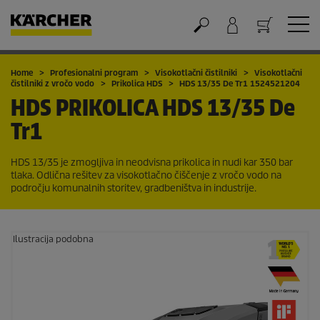
Nakupovalna košarica
Home
Profesionalni program
Visokotlačni čistilniki
Visokotlačni
čistilniki z vročo vodo
Prikolica HDS
HDS 13/35 De Tr1 1524521204
HDS PRIKOLICA
HDS 13/35 De
Tr1
HDS 13/35 je zmogljiva in neodvisna prikolica in nudi kar 350 bar
tlaka. Odlična rešitev za visokotlačno čiščenje z vročo vodo na
področju komunalnih storitev, gradbeništva in industrije.
Ilustracija podobna