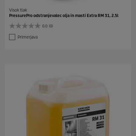
Visok tlak
PressurePro odstranjevalec olja in masti Extra RM 31, 2.5l
0.0
(0)
0
.
Primerjava
0
o
d
5
z
v
e
z
d
i
c
.