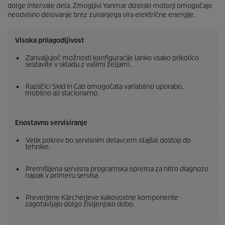
dolge intervale dela. Zmogljivi Yanmar dizelski motorji omogočajo
neodvisno delovanje brez zunanjega vira električne energije.
Visoka prilagodljivost
Zahvaljujoč možnosti konfiguracije lahko vsako prikolico
sestavite v skladu z vašimi željami.
Različici Skid in Cab omogočata variabilno uporabo,
mobilno ali stacionarno.
Enostavno servisiranje
Velik pokrov bo servisnim delavcem olajšal dostop do
tehnike.
Premišljena servisna programska oprema za hitro diagnozo
napak v primeru servisa.
Preverjene Kärcherjeve kakovostne komponente
zagotavljajo dolgo življenjsko dobo.