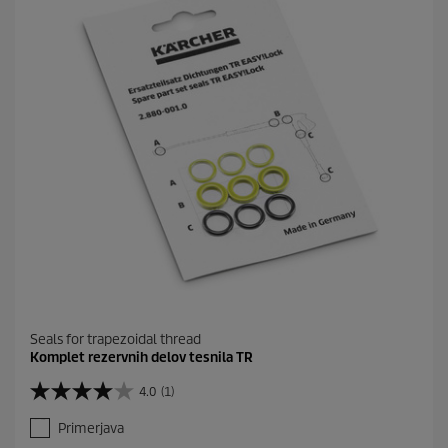
Seals for trapezoidal thread
Komplet rezervnih delov tesnila TR
4.0
(1)
4
.
Primerjava
0