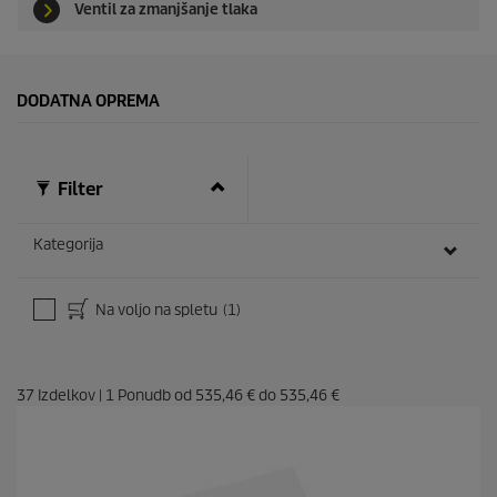
Ventil za zmanjšanje tlaka
DODATNA OPREMA
Filter
Kategorija
Na voljo na spletu
(1)
37
Izdelkov
|
1
Ponudb od
535,46 €
do
535,46 €