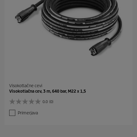
Visokotlačne cevi
Visokotlačna cev, 3 m, 640 bar, M22 x 1,5
0.0
(0)
0
.
Primerjava
0
o
d
5