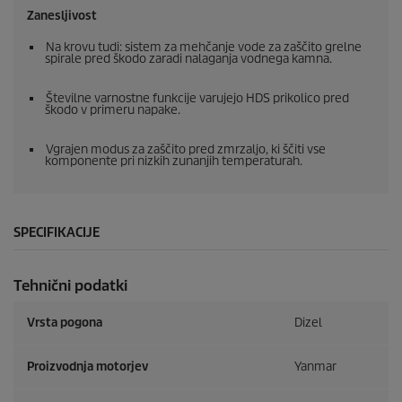
Zanesljivost
Na krovu tudi: sistem za mehčanje vode za zaščito grelne
spirale pred škodo zaradi nalaganja vodnega kamna.
Številne varnostne funkcije varujejo HDS prikolico pred
škodo v primeru napake.
Vgrajen modus za zaščito pred zmrzaljo, ki ščiti vse
komponente pri nizkih zunanjih temperaturah.
SPECIFIKACIJE
Tehnični podatki
Vrsta pogona
Dizel
Proizvodnja motorjev
Yanmar