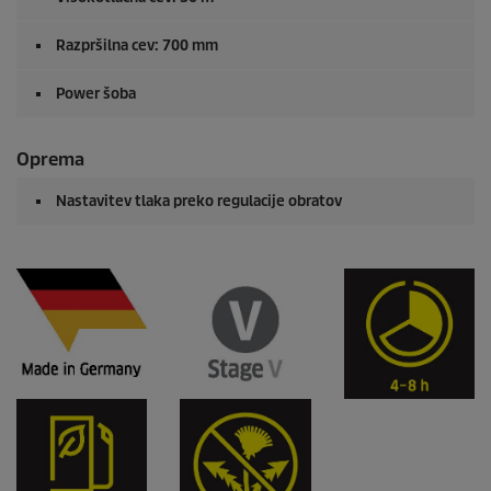
Razpršilna cev: 700 mm
Power šoba
Oprema
Nastavitev tlaka preko regulacije obratov