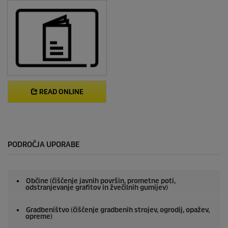
READ ONLINE
PODROČJA UPORABE
Občine (čiščenje javnih površin, prometne poti,
odstranjevanje grafitov in žvečilnih gumijev)
Gradbeništvo (čiščenje gradbenih strojev, ogrodij, opažev,
opreme)