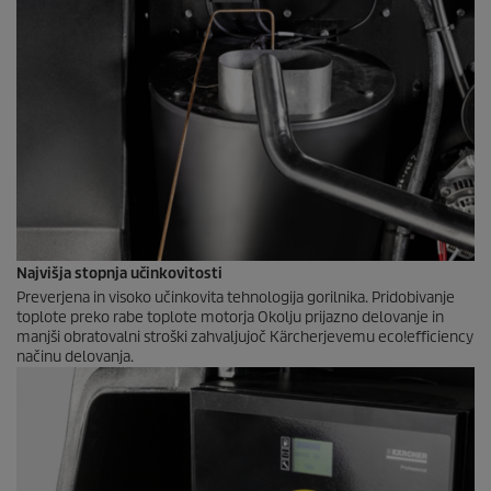
Najvišja stopnja učinkovitosti
Preverjena in visoko učinkovita tehnologija gorilnika. Pridobivanje
toplote preko rabe toplote motorja Okolju prijazno delovanje in
manjši obratovalni stroški zahvaljujoč Kärcherjevemu
eco!efficiency
načinu delovanja.