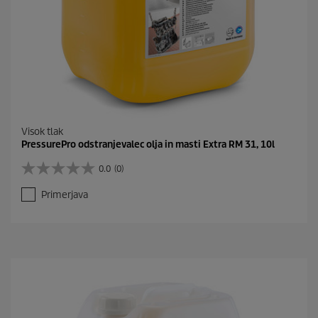
Visok tlak
PressurePro odstranjevalec olja in masti Extra RM 31, 10l
0.0
(0)
0
.
Primerjava
0
o
d
5
z
v
e
z
d
i