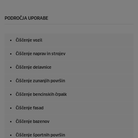
s
e
k
u
PODROČJA UPORABE
n
d
e
o
Čiščenje vozil
d
0
s
Čiščenje naprav in strojev
e
k
u
Čiščenje delavnice
n
d
Čiščenje zunanjih površin
e
Čiščenje bencinskih črpalk
Čiščenje fasad
Čiščenje bazenov
Čiščenje športnih površin