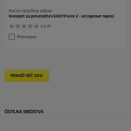
Ročne razpršilne pištole
Komplet za preureditev EASY!Force 2 - od naprave naprej
0.0
(0)
0
.
Primerjava
0
o
d
5
z
v
e
POKAŽI VEČ (161)
z
d
i
c
.
ČISTILNA SREDSTVA