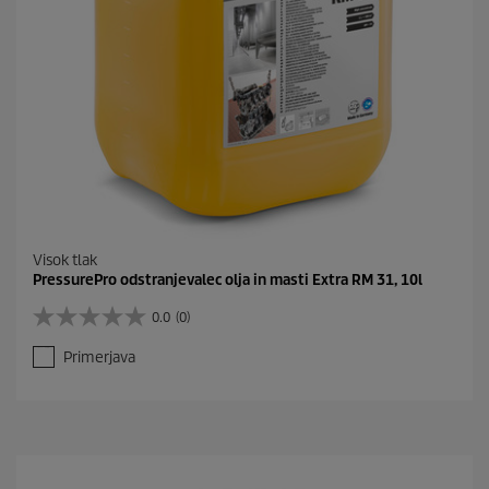
Visok tlak
PressurePro odstranjevalec olja in masti Extra RM 31, 10l
0.0
(0)
0
.
Primerjava
0
o
d
5
z
v
e