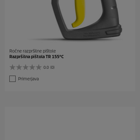
Ročne razpršilne pištole
Razpršilna pištola TR 155°C
0.0
(0)
0
.
Primerjava
0
o
d
5
z
v
e
z
d
i
c