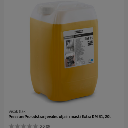
z
d
i
c
.
Visok tlak
PressurePro odstranjevalec olja in masti Extra RM 31, 20l
0.0
(0)