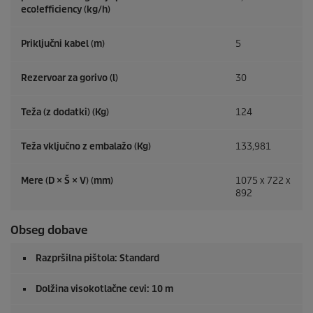
eco!efficiency
(kg/h)
Priključni kabel (m)
5
Rezervoar za gorivo (l)
30
Teža (z dodatki) (Kg)
124
Teža vključno z embalažo (Kg)
133,981
Mere (D × Š × V) (mm)
1075 x 722 x
892
Obseg dobave
Razpršilna pištola: Standard
Dolžina visokotlačne cevi: 10 m