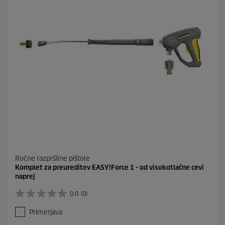
.
Ročne razpršilne pištole
Komplet za preureditev EASY!Force 1 - od visokotlačne cevi
naprej
0.0
(0)
0
.
Primerjava
0
o