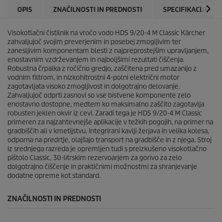
c
r
OPIS
ZNAČILNOSTI IN PREDNOSTI
SPECIFIKACIJE
.
i
c
Visokotlačni čistilnik na vročo vodo HDS 9/20-4 M Classic Kärcher
e
zahvaljujoč svojim preverjenim in posebej zmogljivim ter
zanesljivim komponentam blesti z najpreprostejšim upravljanjem,
enostavnim vzdrževanjem in najboljšimi rezultati čiščenja.
Robustna črpalka z ročično gredjo, zaščitena pred umazanijo z
vodnim filtrom, in nizkohitrostni 4-polni električni motor
zagotavljata visoko zmogljivost in dolgotrajno delovanje.
Zahvaljujoč odprti zasnovi so vse bistvene komponente zelo
enostavno dostopne, medtem ko maksimalno zaščito zagotavlja
robusten jeklen okvir iz cevi. Zaradi tega je HDS 9/20-4 M Classic
primeren za najzahtevnejše aplikacije v težkih pogojih, na primer na
gradbiščih ali v kmetijstvu. Integrirani kavlji žerjava in velika kolesa,
odporna na predrtje, olajšajo transport na gradbišče in z njega. Stroj
iz srednjega razreda je opremljen tudi s preizkušeno visokotlačno
pištolo Classic, 30-litrskim rezervoarjem za gorivo za zelo
dolgotrajno čiščenje in praktičnimi možnostmi za shranjevanje
dodatne opreme kot standard.
ZNAČILNOSTI IN PREDNOSTI