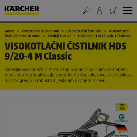
Nakupovalna košarica
Home
Profesionalni program
Visokotlačni čistilniki
Visokotlačni
čistilniki z vročo vodo
Srednji razred
HDS 9/20-4 M Classic 10309100
VISOKOTLAČNI ČISTILNIK
HDS
9/20-4 M Classic
Zanesljiv visokotlačni čistilnik s toplo vodo, z odličnim razmerjem
med ceno in zmogljivostjo, opremljen z visokokakovostno črpalko z
ročično gredjo in robustnim jeklenim okvirjem iz cevi.