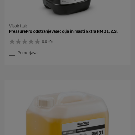
Visok tlak
PressurePro odstranjevalec olja in masti Extra RM 31, 2.5l
0.0
(0)
0
.
Primerjava
0
o
d
5
z
v
e
z
d
i
c
.