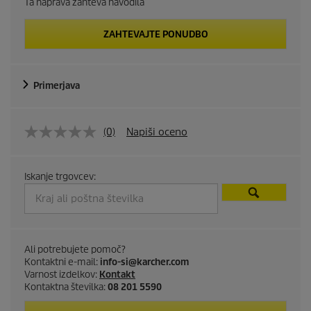
Ta naprava zahteva navodila
ZAHTEVAJTE PONUDBO
Primerjava
(0)
Napiši oceno
Iskanje trgovcev:
Ali potrebujete pomoč?
Kontaktni e-mail:
info-si@karcher.com
Varnost izdelkov:
Kontakt
Kontaktna številka:
08 201 5590