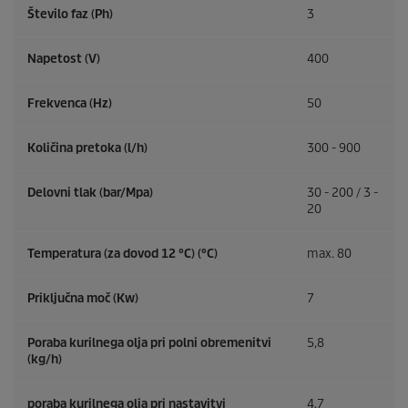
Število faz (Ph)
3
Napetost (V)
400
Frekvenca (
Hz
)
50
Količina pretoka (l/h)
300 - 900
Delovni tlak (bar/Mpa)
30 - 200 / 3 -
20
Temperatura (za dovod 12 °C) (°C)
max. 80
Priključna moč (Kw)
7
Poraba kurilnega olja pri polni obremenitvi
5,8
(kg/h)
poraba kurilnega olja pri nastavitvi
4,7