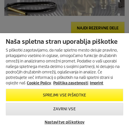
NAJDI REZERVNE DELE
Naša spletna stran uporablja piškotke
S piškotki zagotavljamo, da naše spletno mesto deluje pravilno,
prilagajamo vsebino in oglase, omogočamo funkcije družabnih
omrežij in analiziramo omrežni promet. Podatke o vaši uporabi
našega spletnega mesta delimo s svojimi partnerji, ki delujejo na
področjih družabnih omrežij, oglaševanja in analize. Če
potrebujete več informacij o piškotkih na naši spletni strani si
oglejte naš
Cookie Policy
.
Politika zasebnosti
Imprint
SPREJMI VSE PIŠKOTKE
ZAVRNI VSE
Nastavitve piškotkov
Iskanje trgovcev
Kontakt