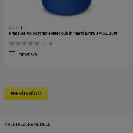
Visok tlak
PressurePro odstranjevalec olja in masti Extra RM 31, 200l
0.0
(0)
0
.
Primerjava
0
o
d
5
z
v
e
POKAŽI VEČ (71)
z
d
i
c
.
NAJDI REZERVNE DELE