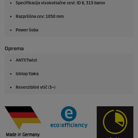
Specifikacija visokotlačne cevi: ID 8, 315 barov
Razpršilna cev: 1050 mm
Power šoba
Oprema
ANTI!Twist
Izklop tlaka
Reverzibilni vtič (3~)