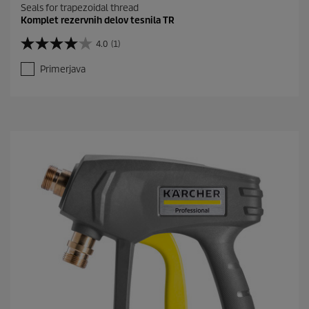
Seals for trapezoidal thread
Komplet rezervnih delov tesnila TR
4.0
(1)
4
.
Primerjava
0
o
d
5
z
v
e
z
d
i
c
.
1
o
c
e
n
a