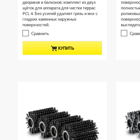
двориков и балконов: комплект из двух
поверхнос
и
и
n
щёток для аппарата для чистки террас
полностью
з
з
t
PCL 4. Без усилий удаляет грязь и мох с
роликовы
5
5
p
гладких каменных наружных
поверхнос
з
з
поверхностей.
выглядеть
r
в
в
е
е
o
Сравнить
Срав
з
з
d
д
д
u
КУПИТЬ
.
.
c
t
p
r
i
c
e