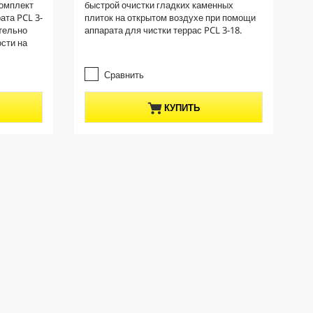
комплект
быстрой очистки гладких каменных
и
n
ата PCL 3-
плиток на открытом воздухе при помощи
з
t
тельно
аппарата для чистки террас PCL 3-18.
5
p
сти на
з
r
в
е
o
Сравнить
з
d
д
u
КУПИТЬ
.
c
t
p
r
i
c
e