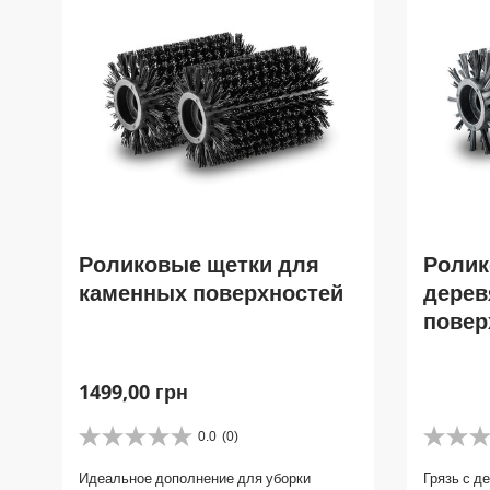
Роликовые щетки для
Ролик
каменных поверхностей
дере
повер
C
1499,00 грн
u
r
0.0
(0)
0
0
r
.
.
Идеальное дополнение для уборки
Грязь с д
e
0
0