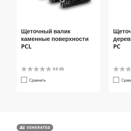
Щеточный валик
Щеточ
каменные поверхности
дерев
PCL
PC
0.0
(0)
0
0
.
.
Сравнить
Срав
0
0
и
и
з
з
5
5
з
з
в
в
е
е
з
з
д
д
.
.