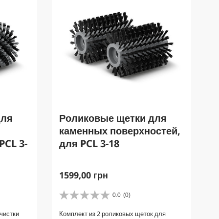
для
Роликовые щетки для
каменных поверхностей,
PCL 3-
для PCL 3-18
C
1599,00 грн
u
r
0.0
(0)
0
r
.
чистки
Комплект из 2 роликовых щеток для
e
0