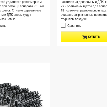
тей удаляется равномерно и
настилов из древесины и ДПК: 
и
n
 при помощи аппарата PCL 4 и
из 2 роликовых щеток для аппар
з
t
х щеток. Отныне деревянные
18 позволяет равномерно и тща
5
p
ти и ДПК вновь будут
очищать загрязненные поверхно
з
 как новые.
открытом воздухе.
r
в
е
o
нить
Сравнить
з
d
д
u
КУПИТЬ
.
c
t
p
r
i
c
e