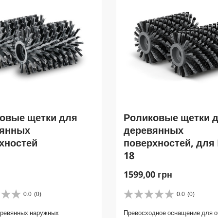
овые щетки для
Роликовые щетки 
вянных
деревянных
хностей
поверхностей, для 
18
C
1599,00 грн
u
r
0.0
(0)
0.0
(0)
0
r
.
еревянных наружных
Превосходное оснащение для о
e
0