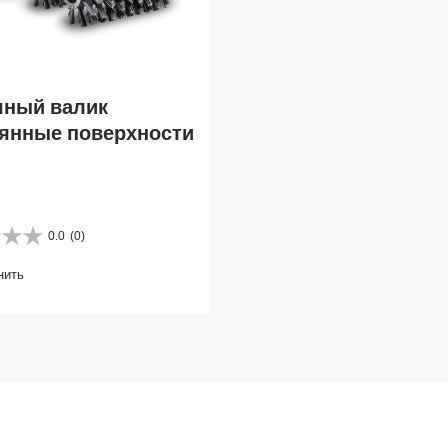
ный валик
янные поверхности
0.0
(0)
нить