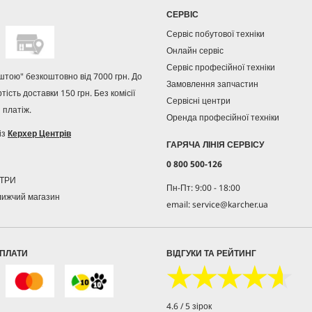
СЕРВІС
Сервіс побутової техніки
Онлайн сервіс
Сервіс професійної техніки
штою" безкоштовно від 7000 грн. До
Замовлення запчастин
ртість доставки 150 грн. Без комісії
Сервісні центри
 платіж.
Оренда професійної техніки
із
Керхер Центрів
ГАРЯЧА ЛІНІЯ СЕРВІСУ
0 800 500-126
НТРИ
Пн-Пт: 9:00 - 18:00
лижчий магазин
email: service@karcher.ua
ПЛАТИ
ВІДГУКИ ТА РЕЙТИНГ
★★★★★
★★★★★
4.6 / 5 зірок