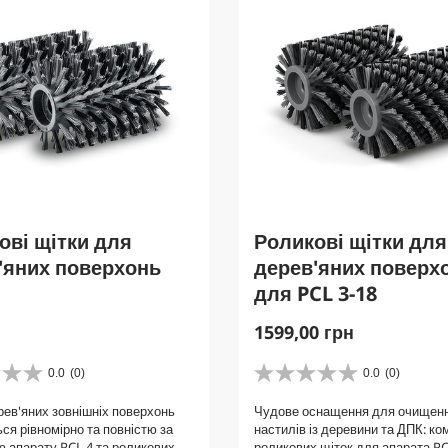
ові щітки для
Роликові щітки для
'яних поверхонь
дерев'яних поверх
для PCL 3-18
C
1599,00 грн
u
r
0.0
(0)
0.0
(0)
0
r
.
рев'яних зовнішніх поверхонь
Чудове оснащення для очищен
e
0
ся рівномірно та повністю за
настилів із деревини та ДПК: ком
з
n
 апарату PCL 4 та роликових
роликових щіток для апарата PC