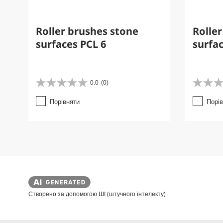
Roller brushes stone
Rolle
surfaces PCL 6
surfac
0.0
(0)
0
0
.
.
Порівняти
Порі
0
0
з
з
5
5
з
з
і
і
р
р
о
о
к
к
.
.
Створено за допомогою ШІ (штучного інтелекту)