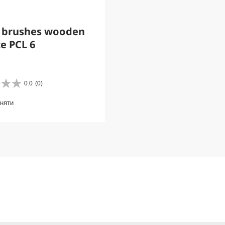
r brushes wooden
e PCL 6
0.0
(0)
вняти