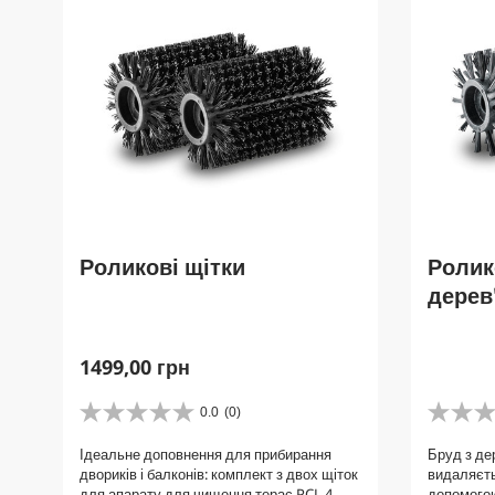
Роликові щітки
Ролик
дерев
C
1499,00 грн
u
r
0.0
(0)
0
0
r
.
.
Ідеальне доповнення для прибирання
Бруд з де
e
0
0
двориків і балконів: комплект з двох щіток
видаляєть
з
з
n
для апарату для чищення терас PCL 4.
допомогою