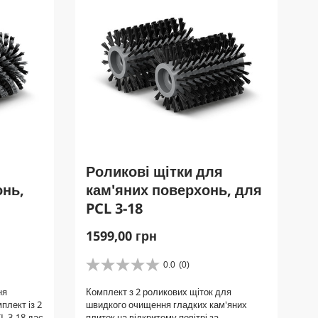
Роликові щітки для
онь,
кам'яних поверхонь, для
PCL 3-18
C
1599,00 грн
u
r
0.0
(0)
0
r
.
ня
Комплект з 2 роликових щіток для
e
0
плект із 2
швидкого очищення гладких кам'яних
з
n
L 3-18 дає
плиток на відкритому повітрі за