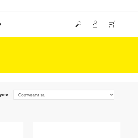
А
укти
|