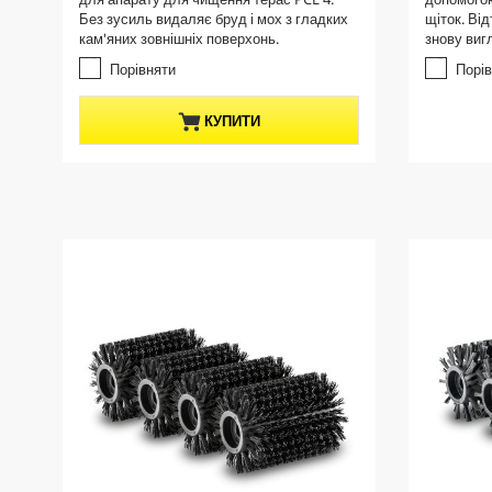
5
5
t
Без зусиль видаляє бруд і мох з гладких
щіток. Ві
з
з
p
кам'яних зовнішніх поверхонь.
знову виг
і
і
r
р
р
Порівняти
Порі
о
о
o
к
к
d
КУПИТИ
.
.
u
c
t
p
r
i
c
e