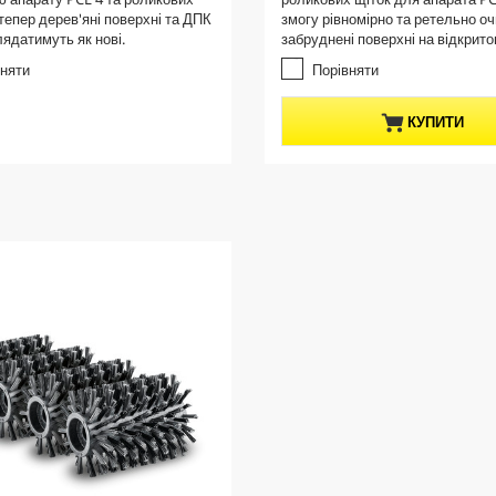
5
t
дтепер дерев'яні поверхні та ДПК
змогу рівномірно та ретельно о
з
p
лядатимуть як нові.
забруднені поверхні на відкритом
і
r
р
вняти
Порівняти
о
o
к
d
КУПИТИ
.
u
c
t
p
r
i
c
e