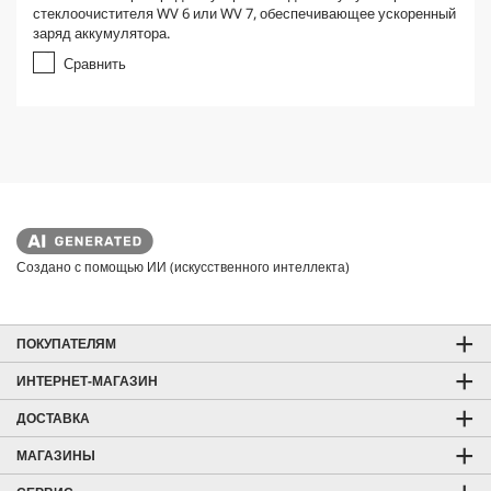
0
стеклоочистителя WV 6 или WV 7, обеспечивающее ускоренный
и
заряд аккумулятора.
з
5
Сравнить
з
в
е
з
д
.
Создано с помощью ИИ (искусственного интеллекта)
ПОКУПАТЕЛЯМ
ИНТЕРНЕТ-МАГАЗИН
ДОСТАВКА
МАГАЗИНЫ