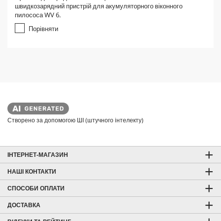
0
швидкозарядний пристрій для акумуляторного віконного
з
пилососа WV 6.
5
з
Порівняти
і
р
о
к
.
Створено за допомогою ШІ (штучного інтелекту)
ІНТЕРНЕТ-МАГАЗИН
НАШІ КОНТАКТИ
СПОСОБИ ОПЛАТИ
ДОСТАВКА