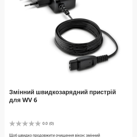
Змінний швидкозарядний пристрій
для WV 6
0.0
(0)
0
.
Щоб швидко продовжити очищення вікон: змінний