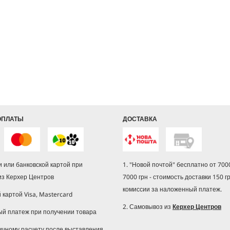
ОПЛАТЫ
ДОСТАВКА
 или банковской картой при
1. "Новой почтой" бесплатно от 7000
из Керхер Центров
7000 грн - стоимость доставки 150 г
комиссии за наложенный платеж.
й картой Visa, Mastercard
2. Самовывоз из
Керхер Центров
ый платеж при получении товара
ичному расчету после выставления