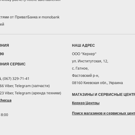
астями от ПриватБанка и monobank
жей
ИНИЯ
НАШ АДРЕС
 90
ООО "Керхер"
ул. Институтская, 12,
ИНИЯ СЕРВИС
с. Гатное,
Фастовский р-н,
6
, (067) 329-71-41
08160 Киевская обл., Украина
66 Viber, Telegram (запчасти)
23 Viber, Telegram (аренда техники)
МАГАЗИНЫ И СЕРВИСНЫЕ ЦЕНТ
her.ua
Керхер Центры
Поиск магазинов и сервисных цен
18:00