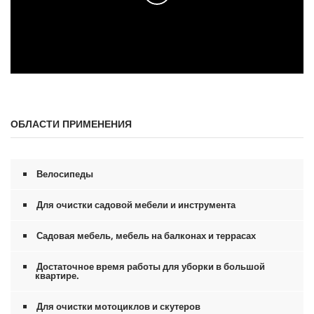
0
с
е
к
ОБЛАСТИ ПРИМЕНЕНИЯ
у
н
д
ы
и
Велосипеды
з
0
с
Для очистки садовой мебели и инструмента
е
к
Садовая мебель, мебель на балконах и террасах
у
н
д
Достаточное время работы для уборки в большой
ы
квартире.
Для очистки мотоциклов и скутеров