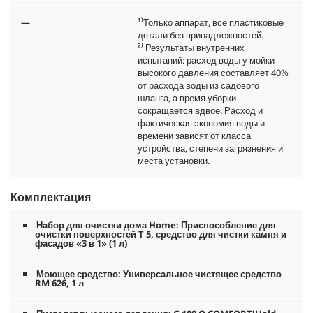
—
¹⁾Только аппарат, все пластиковые
детали без принадлежностей.
²⁾ Результаты внутренних
испытаний: расход воды у мойки
высокого давления составляет 40%
от расхода воды из садового
шланга, а время уборки
сокращается вдвое. Расход и
фактическая экономия воды и
времени зависят от класса
устройства, степени загрязнения и
места установки.
Комплектация
Набор для очистки дома Home: Приспособление для
очистки поверхностей T 5, средство для чистки камня и
фасадов «3 в 1» (1 л)
Моющее средство: Универсальное чистящее средство
RM 626, 1 л