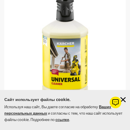
1
r
о
i
б
c
з
e
о
р
Сайт использует файлы cookie.
Используя наш сайт, Вы даете согласие на обработку
Ваших
Универсальное чистящее средство RM 626, 1л
персональных данных
и согласны с тем, что наш сайт использует
файлы cookie. Подробнее по
ссылке
.
C
299,00 грн
u