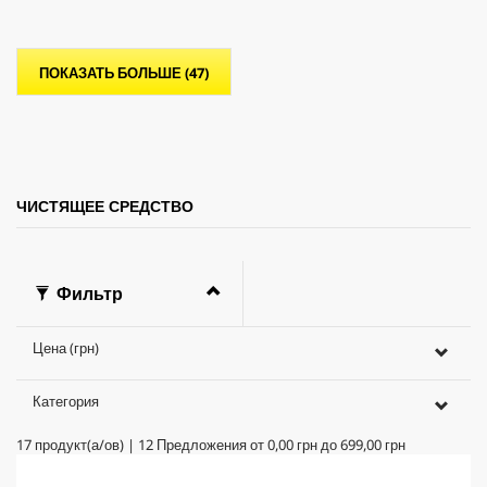
з
в
е
ПОКАЗАТЬ БОЛЬШЕ (47)
з
д
.
ЧИСТЯЩЕЕ СРЕДСТВО
Фильтр
Цена (грн)
Категория
17
продукт(а/ов)
|
12
Предложения от
0,00 грн
до
699,00 грн