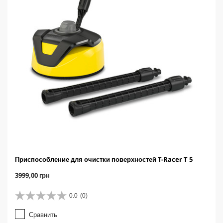
з
e
о
р
а
Приспособление для очистки поверхностей T-Racer T 5
C
3999,00 грн
u
r
0.0
(0)
0
r
.
e
Сравнить
0
n