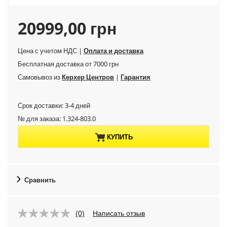
C
20999,00 грн
u
Цена с учетом НДС |
Оплата и доставка
Бесплатная доставка от 7000 грн
r
Самовывоз из
Керхер Центров
|
Гарантия
r
Срок доставки: 3-4 дней
e
№ для заказа:
1.324-803.0
n
КУПИТЬ
t
p
Сравнить
r
(0)
Написать отзыв
o