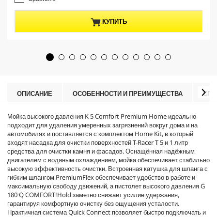
5
n
u
и
t
c
з
КУПИТЬ
p
t
5
r
p
з
o
r
в
d
i
е
u
c
з
c
e
д
t
.
p
4
r
ОПИСАНИЕ
ОСОБЕННОСТИ И ПРЕИМУЩЕСТВА
СПЕ
о
i
б
c
з
Мойка высокого давления K 5 Comfort Premium Home идеально
e
о
подходит для удаления умеренных загрязнений вокруг дома и на
р
автомобилях и поставляется с комплектом Home Kit, в который
а
входят насадка для очистки поверхностей
T-Racer
T 5 и 1 литр
средства для очистки камня и фасадов. Оснащённая надёжным
двигателем с водяным охлаждением, мойка обеспечивает стабильно
высокую эффективность очистки. Встроенная катушка для шланга с
гибким шлангом
PremiumFlex
обеспечивает удобство в работе и
максимальную свободу движений, а пистолет высокого давления G
180 Q COMFORT!Hold заметно снижает усилие удержания,
гарантируя комфортную очистку без ощущения усталости.
Практичная система
Quick Connect
позволяет быстро подключать и