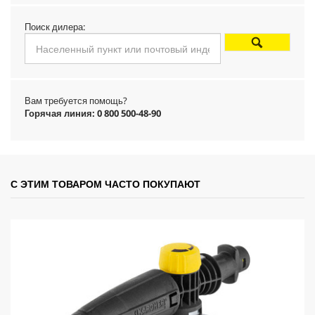
d
Поиск дилера:
u
c
Вам требуется помощь?
t
Горячая линия: 0 800 500-48-90
p
r
С ЭТИМ ТОВАРОМ ЧАСТО ПОКУПАЮТ
i
c
e