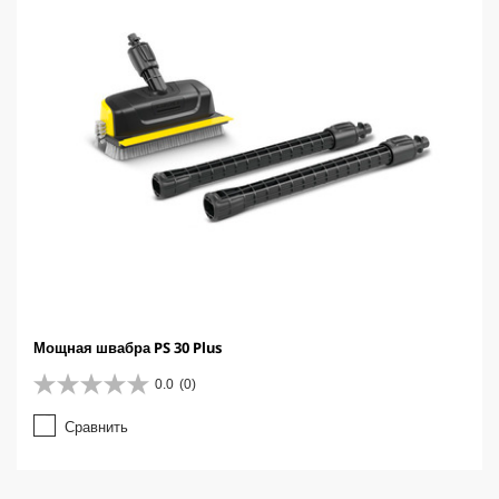
о
р
Мощная швабра PS 30 Plus
0.0
(0)
0
.
Сравнить
0
и
з
5