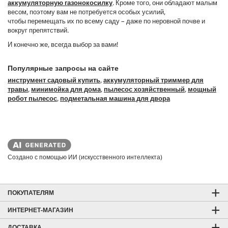
аккумуляторную газонокосилку
. Кроме того, они обладают малым
весом, поэтому вам не потребуется особых усилий,
чтобы перемещать их по всему саду – даже по неровной почве и
вокруг препятствий.
И конечно же, всегда выбор за вами!
Популярные запросы на сайте
инструмент садовый купить
,
аккумуляторный триммер для
травы
,
минимойка для дома
,
пылесос хозяйственный
,
мощный
робот пылесос
,
подметальная машина для двора
Создано с помощью ИИ (искусственного интеллекта)
ПОКУПАТЕЛЯМ
ИНТЕРНЕТ-МАГАЗИН
ДОСТАВКА