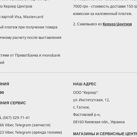
из Керхер Центров
7000 грн - стоимость доставки 150 г
комиссии за наложенный платеж.
й картой Visa, Mastercard
2. Самовывоз из
Керхер Центров
ый платеж при получении товара
ичному расчету после выставления
астями от ПриватБанка и monobank
жей
ИНИЯ
НАШ АДРЕС
 90
ООО "Керхер"
ул. Институтская, 12,
ИНИЯ СЕРВИС
с. Гатное,
Фастовский р-н,
6
, (067) 329-71-41
08160 Киевская обл., Украина
66 Viber, Telegram (запчасти)
23 Viber, Telegram (аренда техники)
МАГАЗИНЫ И СЕРВИСНЫЕ ЦЕНТ