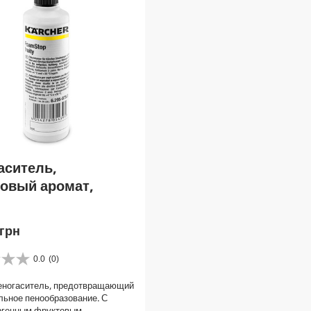
аситель,
овый аромат,
 грн
0.0
(0)
еногаситель, предотвращающий
ьное пенообразование. С
ргенным фруктовым