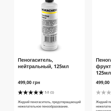
Пеногаситель,
Пеног
нейтральный, 125мл
фрукт
125мл
C
C
499,00 грн
499,00
u
u
r
r
5.0
(1)
5
0
r
r
.
.
Жидкий пеногаситель, предотвращающий
Жидкий п
e
e
0
0
нежелательное пенообразование.
нежелател
и
и
n
n
гипоалле