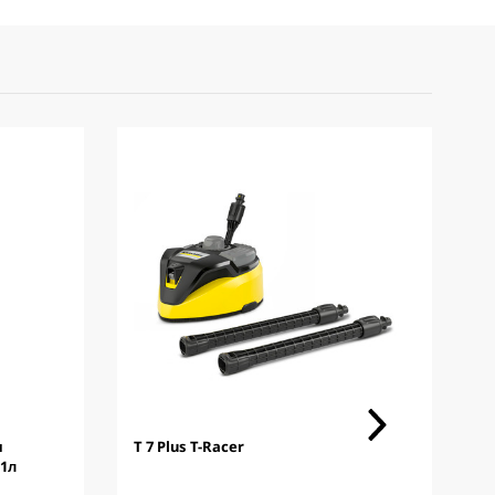
я
T 7 Plus T-Racer
 1л