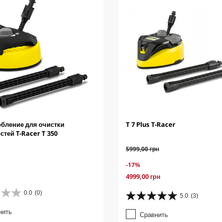
бление для очистки
T 7 Plus T-Racer
стей T-Racer T 350
O
5999,00 грн
l
S
-17%
d
a
p
C
4999,00 грн
v
r
u
i
o
0.0
(0)
r
5.0
(3)
5
n
d
r
.
g
u
нить
e
Сравнить
0
c
n