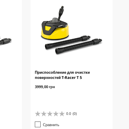
Приспособление для очистки
поверхностей T-Racer T 5
C
3999,00 грн
u
r
r
e
n
0.0
(0)
0
t
.
p
Сравнить
0
r