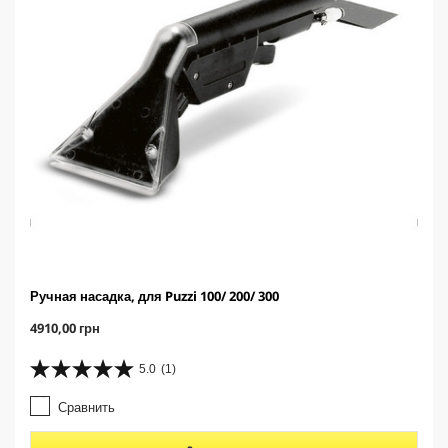
Ручная насадка, для Puzzi 100/ 200/ 300
C
4910,00 грн
u
r
5.0
(1)
5
r
.
e
Сравнить
0
n
и
t