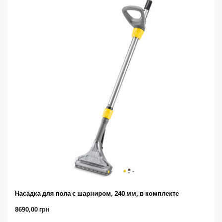
.
p
r
i
c
e
Насадка для пола с шарниром, 240 мм, в комплекте
C
8690,00 грн
u