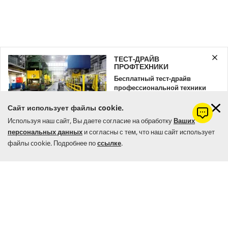
o
f
0
s
e
c
o
ТЕСТ-ДРАЙВ
n
ПРОФТЕХНИКИ
d
s
Бесплатный тест-драйв
0
профессиональной техники
s
Kärcher
Как заполнить и опорожнить моющий пылесос
Puzzi
?
e
Сайт использует файлы cookie.
Оставляйте заявку уже сейчас!
c
o
Используя наш сайт, Вы даете согласие на обработку
Ваших
n
персональных данных
и согласны с тем, что наш сайт использует
ЗАКАЗАТЬ
d
файлы cookie. Подробнее по
ссылке
.
s
o
f
0
s
e
c
o
n
d
s