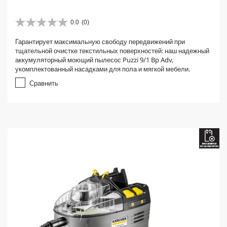
0.0
(0)
0
.
Гарантирует максимальную свободу передвижений при
0
тщательной очистке текстильных поверхностей: наш надежный
и
аккумуляторный моющий пылесос Puzzi 9/1 Bp Adv,
з
укомплектованный насадками для пола и мягкой мебели.
5
з
Сравнить
в
е
з
д
.