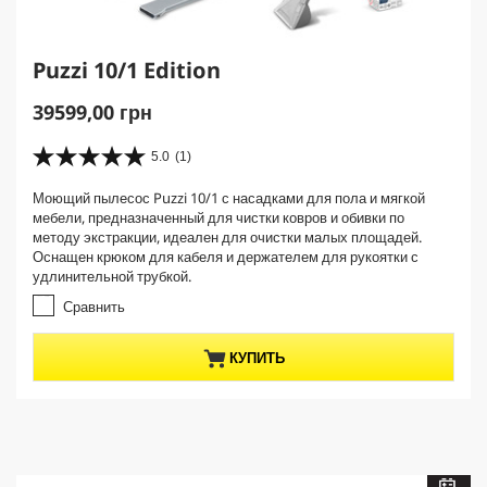
Puzzi 10/1 Edition
C
39599,00 грн
u
r
5.0
(1)
5
r
.
Моющий пылесос Puzzi 10/1 с насадками для пола и мягкой
e
0
мебели, предназначенный для чистки ковров и обивки по
и
n
методу экстракции, идеален для очистки малых площадей.
з
t
Оснащен крюком для кабеля и держателем для рукоятки с
5
p
удлинительной трубкой.
з
r
в
Сравнить
е
o
з
d
КУПИТЬ
д
u
.
c
1
t
о
б
p
з
r
о