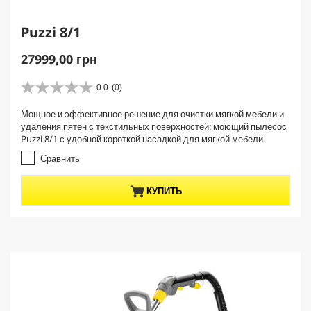
Puzzi 8/1
C
27999,00 грн
u
r
0.0
(0)
0
r
.
Мощное и эффективное решение для очистки мягкой мебели и
e
0
удаления пятен с текстильных поверхностей: моющий пылесос
и
n
Puzzi 8/1 с удобной короткой насадкой для мягкой мебели.
з
t
5
Сравнить
p
з
r
в
КУПИТЬ
е
o
з
d
д
u
.
c
t
p
r
i