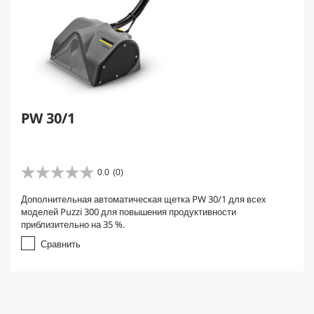
PW 30/1
0.0
(0)
0
.
Дополнительная автоматическая щетка PW 30/1 для всех
0
моделей Puzzi 300 для повышения продуктивности
и
приблизительно на 35 %.
з
5
Сравнить
з
в
е
з
д