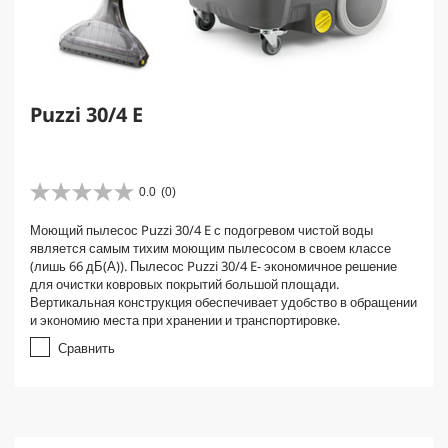
Puzzi 30/4 E
0.0
(0)
0
.
Моющий пылесос Puzzi 30/4 E с подогревом чистой воды
0
является самым тихим моющим пылесосом в своем классе
и
(лишь 66 дБ(А)). Пылесос Puzzi 30/4 E- экономичное решение
з
для очистки ковровых покрытий большой площади.
5
Вертикальная конструкция обеспечивает удобство в обращении
з
и экономию места при хранении и транспортировке.
в
е
Сравнить
з
д
.