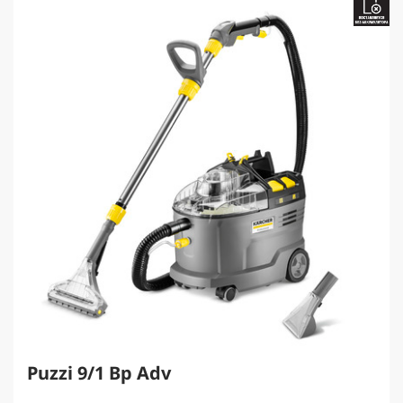
i
р
c
e
Puzzi 9/1 Bp Adv