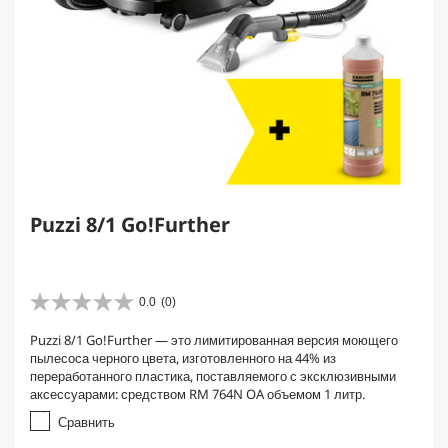
Puzzi 8/1 Go!Further
0.0
(0)
0
.
Puzzi 8/1 Go!Further — это лимитированная версия моющего
0
пылесоса черного цвета, изготовленного на 44% из
и
переработанного пластика, поставляемого с эксклюзивными
з
аксессуарами: средством RM 764N OA объемом 1 литр.
5
з
Сравнить
в