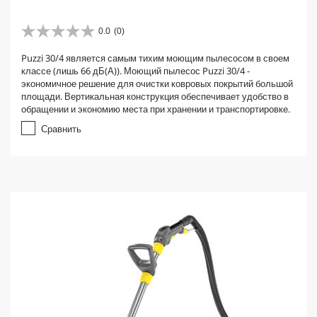
0.0
(0)
0
.
Puzzi 30/4 является самым тихим моющим пылесосом в своем
0
классе (лишь 66 дБ(А)). Моющий пылесос Puzzi 30/4 -
и
экономичное решение для очистки ковровых покрытий большой
з
площади. Вертикальная конструкция обеспечивает удобство в
5
обращении и экономию места при хранении и транспортировке.
з
в
Сравнить
е
з
д
.