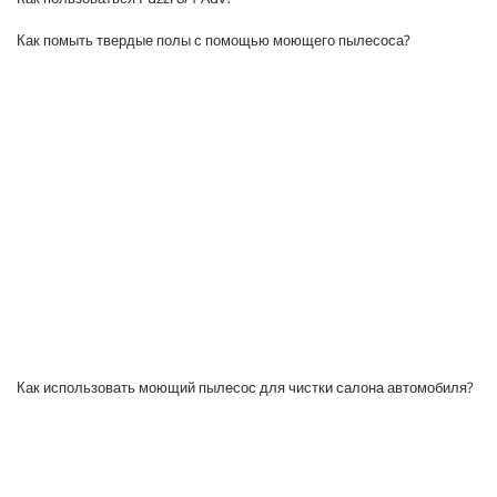
e
c
Как помыть твердые полы с помощью моющего пылесоса?
o
n
d
s
o
f
0
s
e
c
o
n
d
s
0
s
Как использовать моющий пылесос для чистки салона автомобиля?
e
c
o
n
d
s