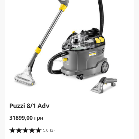
c
e
Puzzi 8/1 Adv
C
31899,00 грн
u
r
5.0
(2)
5
r
.