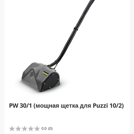
c
e
PW 30/1 (мощная щетка для Puzzi 10/2)
0.0
(0)
0