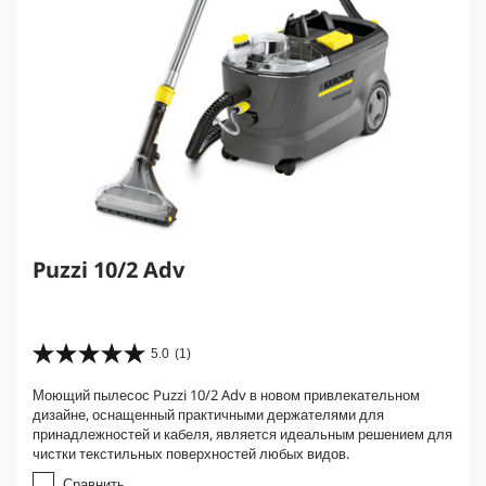
Puzzi 10/2 Adv
5.0
(1)
5
.
Моющий пылесос Puzzi 10/2 Adv в новом привлекательном
0
дизайне, оснащенный практичными держателями для
и
принадлежностей и кабеля, является идеальным решением для
з
чистки текстильных поверхностей любых видов.
5
з
Сравнить