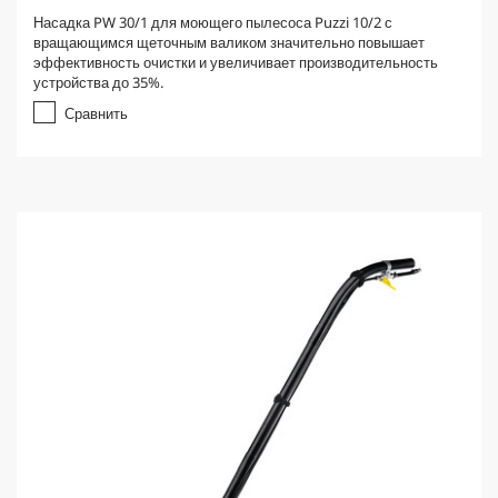
.
Насадка PW 30/1 для моющего пылесоса Puzzi 10/2 с
0
вращающимся щеточным валиком значительно повышает
и
эффективность очистки и увеличивает производительность
з
устройства до 35%.
5
з
Сравнить
в
е
з
д
.