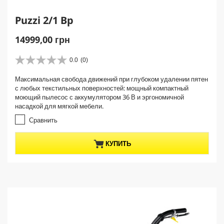
Puzzi 2/1 Bp
C
14999,00 грн
u
r
0.0
(0)
0
r
.
Максимальная свобода движений при глубоком удалении пятен
e
0
с любых текстильных поверхностей: мощный компактный
и
n
моющий пылесос с аккумулятором 36 В и эргономичной
з
t
насадкой для мягкой мебели.
5
p
з
Сравнить
r
в
е
o
КУПИТЬ
з
d
д
u
.
c
t
p
r
i