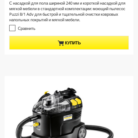
С насадкой для пола шириной 240 мм и короткой насадкой для
e
0
мягкой мебели в стандартной комплектации: моющий пылесос
и
n
Puzzi 8/1 Adv для быстрой и тщательной очистки ковровых
з
t
напольных покрытий и мягкой мебели.
5
p
з
Сравнить
r
в
е
o
КУПИТЬ
з
d
д
u
.
c
2
t
о
б
p
з
r
о
i
р
c
а
e