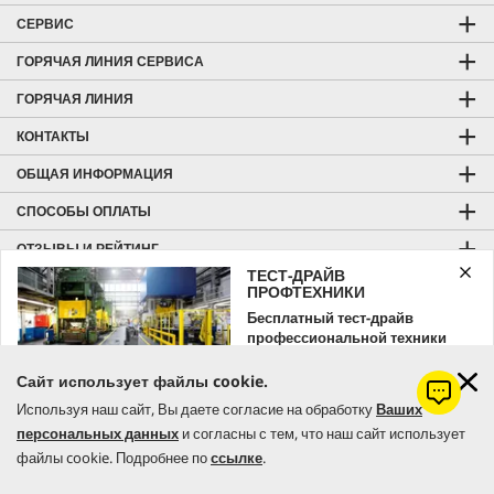
СЕРВИС
ГОРЯЧАЯ ЛИНИЯ СЕРВИСА
ГОРЯЧАЯ ЛИНИЯ
КОНТАКТЫ
ОБЩАЯ ИНФОРМАЦИЯ
СПОСОБЫ ОПЛАТЫ
ОТЗЫВЫ И РЕЙТИНГ
ТЕСТ-ДРАЙВ
KÄRCHER HOME & GARDEN
ПРОФТЕХНИКИ
Бесплатный тест-драйв
KÄRCHER PROFESSIONAL
профессиональной техники
Kärcher
Сайт использует файлы cookie.
Оставляйте заявку уже сейчас!
Используя наш сайт, Вы даете согласие на обработку
Ваших
© 2026 Керхер Украина | Kärcher Ukraine - официальное
персональных данных
и согласны с тем, что наш сайт использует
ЗАКАЗАТЬ
файлы cookie. Подробнее по
ссылке
.
представительство немецкого концерна Alfred Kärcher SE & Co. KG в
Украине.