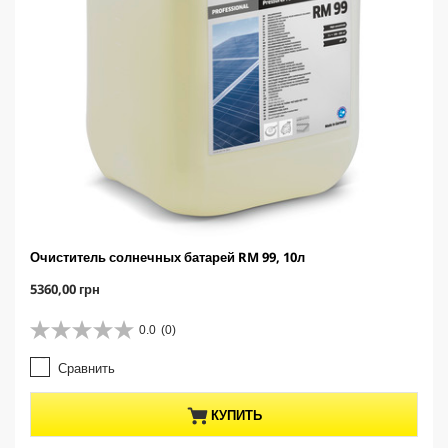
Очиститель солнечных батарей RM 99, 10л
C
5360,00 грн
u
r
0.0
(0)
0
r
.
e
Сравнить
0
n
и
t
з
p
КУПИТЬ
5
r
з