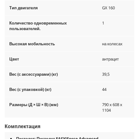
Тип двигателя
GX 160
Количество одновременных
1
пользователей.
Высокая мобильность
на колесах
Цвет
антрацит
Вес (с аксессуарами) (кг)
39,5
Вес (с упаковкой) (кг)
44
Размеры (Д × Ш × В) (мм)
790 x 608 x
1104
Комплектация
Пистолет: Пистолет
EASY!Force
Advanced