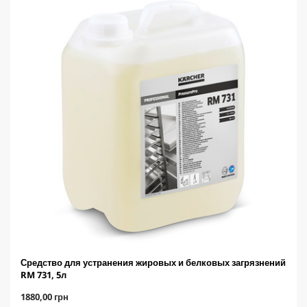
r
i
c
e
Средство для устранения жировых и белковых загрязнений
RM 731, 5л
C
1880,00 грн