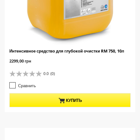
Интенсивное средство для глубокой очистки RM 750, 10л
C
2299,00 грн
u
r
0.0
(0)
0
r
.
e
Сравнить
0
n
и
t
з
p
КУПИТЬ
5
r
з
o
в
d
е
u
з
c
д
t
.
p