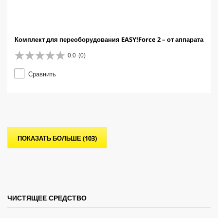
Комплект для переоборудования EASY!Force 2 – от аппарата
0.0
(0)
0
.
Сравнить
0
и
з
5
з
в
е
ПОКАЗАТЬ БОЛЬШЕ (103)
з
д
.
ЧИСТЯЩЕЕ СРЕДСТВО