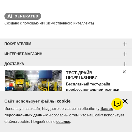
Создано с помощью ИИ (искусственного интеллекта)
ПОКУПАТЕЛЯМ
ИНТЕРНЕТ-МАГАЗИН
ДОСТАВКА
ТЕСТ-ДРАЙВ
МАГАЗИНЫ
ПРОФТЕХНИКИ
Бесплатный тест-драйв
СЕРВИС
профессиональной техники
ГОРЯЧАЯ ЛИНИЯ СЕРВИСА
Kärcher
Сайт использует файлы cookie.
Оставляйте заявку уже сейчас!
ГОРЯЧАЯ ЛИНИЯ
Используя наш сайт, Вы даете согласие на обработку
Ваших
КОНТАКТЫ
персональных данных
и согласны с тем, что наш сайт использует
ЗАКАЗАТЬ
файлы cookie. Подробнее по
ссылке
.
ОБЩАЯ ИНФОРМАЦИЯ