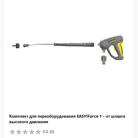
r
i
c
e
Комплект для переоборудования EASY!Force 1 – от шланга
высокого давления
0.0
(0)
0