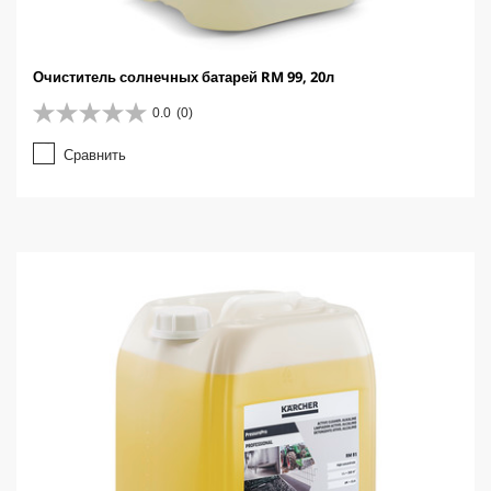
Очиститель солнечных батарей RM 99, 20л
0.0
(0)
0
.
Сравнить
0
и
з
5
з
в
е
з
д
.