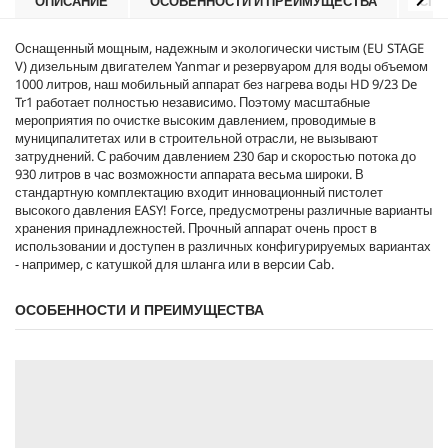
ОПИСАНИЕ
ОСОБЕННОСТИ И ПРЕИМУЩЕСТВА
СПЕ
i
c
Оснащенный мощным, надежным и экологически чистым (EU STAGE
e
V) дизельным двигателем Yanmar и резервуаром для воды объемом
1000 литров, наш мобильный аппарат без нагрева воды HD 9/23 De
Tr1 работает полностью независимо. Поэтому масштабные
мероприятия по очистке высоким давлением, проводимые в
муниципалитетах или в строительной отрасли, не вызывают
затруднений. С рабочим давлением 230 бар и скоростью потока до
930 литров в час возможности аппарата весьма широки. В
стандартную комплектацию входит инновационный пистолет
высокого давления EASY! Force, предусмотрены различные варианты
хранения принадлежностей. Прочный аппарат очень прост в
использовании и доступен в различных конфигурируемых вариантах
- например, с катушкой для шланга или в версии Cab.
ОСОБЕННОСТИ И ПРЕИМУЩЕСТВА