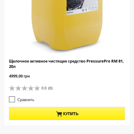
Щелочное активное чистящее средство PressurePro RM 81,
20л
C
4999,00 грн
u
r
0.0
(0)
0
r
.
e
Сравнить
0
n
и
t
з
p
КУПИТЬ
5
r
з
o
в
d
е