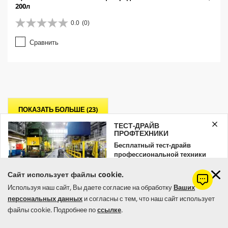
200л
0.0
(0)
0
.
Сравнить
0
и
з
5
з
в
е
ПОКАЗАТЬ БОЛЬШЕ (23)
з
д
ТЕСТ-ДРАЙВ
.
ПРОФТЕХНИКИ
Бесплатный тест-драйв
профессиональной техники
Kärcher
Сайт использует файлы cookie.
Оставляйте заявку уже сейчас!
Используя наш сайт, Вы даете согласие на обработку
Ваших
персональных данных
и согласны с тем, что наш сайт использует
ЗАКАЗАТЬ
файлы cookie. Подробнее по
ссылке
.