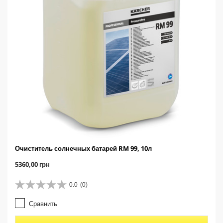
Очиститель солнечных батарей RM 99, 10л
C
5360,00 грн
u
r
0.0
(0)
0
r
.
e
Сравнить
0
n
и
t