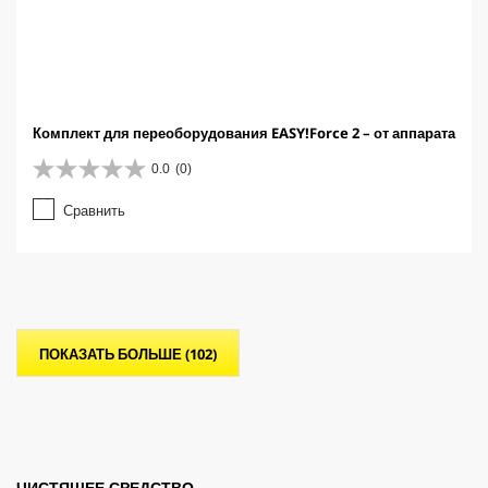
Комплект для переоборудования EASY!Force 2 – от аппарата
0.0
(0)
0
.
Сравнить
0
и
з
5
з
в
е
ПОКАЗАТЬ БОЛЬШЕ (102)
з
д
.
ЧИСТЯЩЕЕ СРЕДСТВО