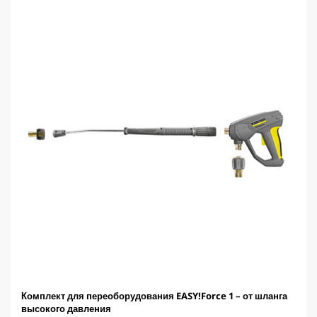
д
t
.
p
r
i
c
e
Комплект для переоборудования EASY!Force 1 – от шланга
высокого давления