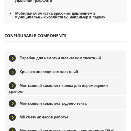
удаления граффити
ы
Мобильная очистка высоким давлением в
муниципальных хозяйствах, например в парках
CONFIGURABLE COMPONENTS
Барабан для намотки шланга комплектный
Крышка впереди комплектный
Монтажный комплект крюка для перемещения
краном
Монтажный комплект заднего тента
МК счётчик часов работы
Монтажный комплект канистры для топлива (20 л)