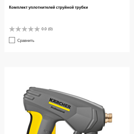
Комплект уплотнителей струйной трубки
0.0
(0)
0
.
Сравнить
0
и
з
5
з
в
е
з
д
.