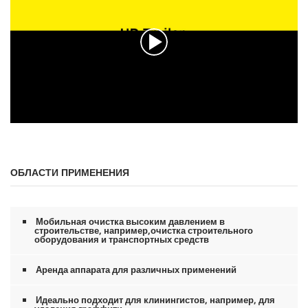
у
н
д
ы
и
з
0
с
е
к
у
н
0
д
с
ы
е
к
ОБЛАСТИ ПРИМЕНЕНИЯ
у
н
д
ы
и
Мобильная очистка высоким давлением в
з
строительстве, например,очистка строительного
0
оборудования и транспортных средств
с
е
Аренда аппарата для различных применений
к
у
н
Идеально подходит для клинингистов, например, для
д