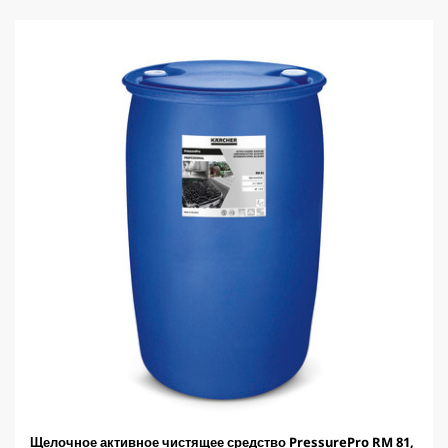
u
з
c
д
t
.
p
r
i
c
e
Щелочное активное чистящее средство PressurePro RM 81,