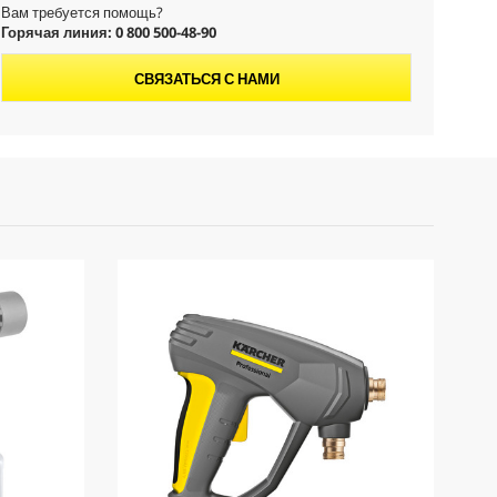
Вам требуется помощь?
t
Горячая линия: 0 800 500-48-90
p
СВЯЗАТЬСЯ С НАМИ
r
i
c
e