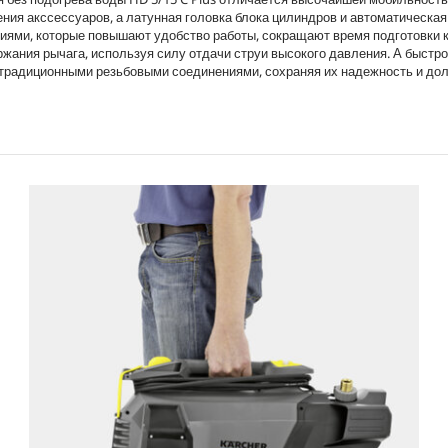
e
ния акссессуаров, а латунная головка блока цилиндров и автоматическая
иями, которые повышают удобство работы, сокращают время подготовки к
ржания рычага, используя силу отдачи струи высокого давления. А быс
традиционными резьбовыми соединениями, сохраняя их надежность и долг