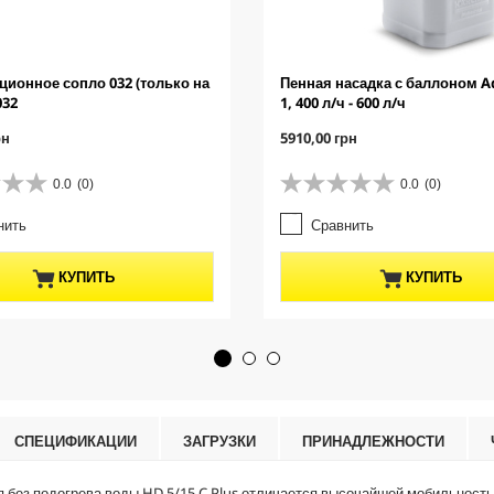
ционное сопло 032 (только на
Пенная насадка с баллоном 
032
1, 400 л/ч - 600 л/ч
C
рн
5910,00 грн
u
r
0.0
(0)
0.0
(0)
0
r
.
e
нить
Сравнить
0
n
и
t
з
p
КУПИТЬ
КУПИТЬ
5
r
з
o
в
d
е
u
з
c
д
t
.
p
r
СПЕЦИФИКАЦИИ
ЗАГРУЗКИ
ПРИНАДЛЕЖНОСТИ
i
c
 без подогрева воды HD 5/15 C Plus отличается высочайшей мобильностью