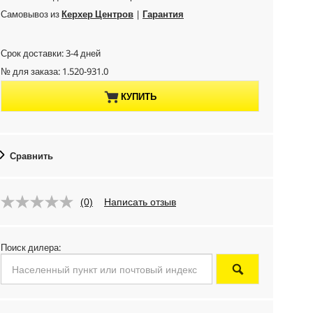
r
Самовывоз из
Керхер Центров
|
Гарантия
r
Срок доставки: 3-4 дней
e
№ для заказа:
1.520-931.0
n
КУПИТЬ
t
p
Сравнить
r
(0)
Написать отзыв
o
d
Поиск дилера:
u
c