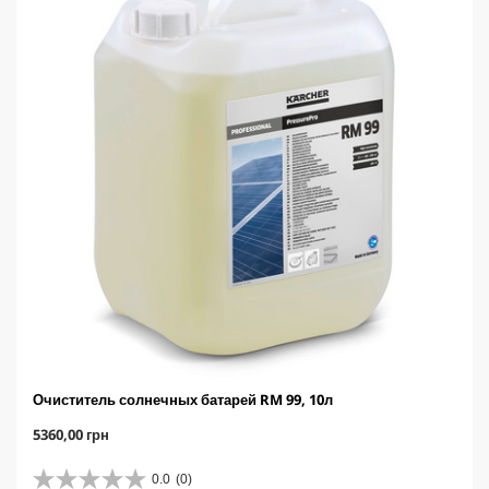
Очиститель солнечных батарей RM 99, 10л
C
5360,00 грн
u
r
0.0
(0)
0