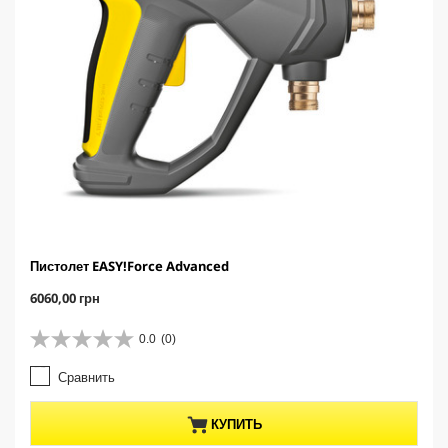
Пистолет EASY!Force Advanced
C
6060,00 грн
u
r
0.0
(0)
0
r
.
e
Сравнить
0
n
и
t
з
p
КУПИТЬ
5
r