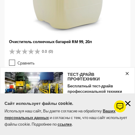
Очиститель солнечных батарей RM 99, 20л
0.0
(0)
0
.
Сравнить
0
и
ТЕСТ-ДРАЙВ
з
ПРОФТЕХНИКИ
5
Бесплатный тест-драйв
з
профессиональной техники
в
Kärcher
е
з
Сайт использует файлы cookie.
Оставляйте заявку уже сейчас!
д
Используя наш сайт, Вы даете согласие на обработку
Ваших
.
персональных данных
и согласны с тем, что наш сайт использует
ЗАКАЗАТЬ
файлы cookie. Подробнее по
ссылке
.