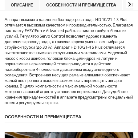
r
ОПИСАНИЕ
ОСОБЕННОСТИ И ПРЕИМУЩЕСТВА
СПЕ
i
c
Аппарат высокого давления без подогрева воды HD 10/21-4 S Plus
e
отличается высокими качеством и производительностью. Благодаря
пистолету
EASY!Force
Advanced работа с ним не требует больших
усилий. Регулятор Servo Control позволяет удобно изменять
давление и расход воды, а грязевая фреза уменьшает вибрации
струйной трубки (до 30 %). Аппарат HD 10/21-4 S Plus отличается
высококачественными конструктивными материалами. Надежный
насос с косой шайбой, головкой блока цилиндров из латуни и
поршнями из нержавеющей стали приводится в действие
низкооборотным 4-полюсным двигателем воздушно-водяного
охлаждения. Встроенная несущая рама из алюминия обеспечивает
малый вес прочного шасси и возможность перемещать аппарат
краном. В целях компактности и максимальной мобильности
моторно-насосный агрегат установлен вертикально. Для удобного
хранения принадлежностей в аппарате предусмотрены специальный
отсек и регулируемые крюки.
ОСОБЕННОСТИ И ПРЕИМУЩЕСТВА