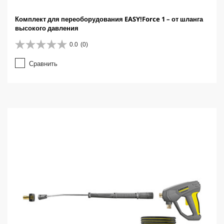
Комплект для переоборудования EASY!Force 1 – от шланга
высокого давления
0.0
(0)
0
.
Сравнить
0
и
з
5
з
в
е
з
д
.