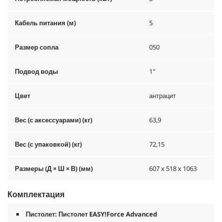
Кабель питания (м)
5
Размер сопла
050
Подвод воды
1″
Цвет
антрацит
Вес (с аксессуарами) (кг)
63,9
Вес (с упаковкой) (кг)
72,15
Размеры (Д × Ш × В) (мм)
607 x 518 x 1063
Комплектация
Пистолет: Пистолет
EASY!Force
Advanced