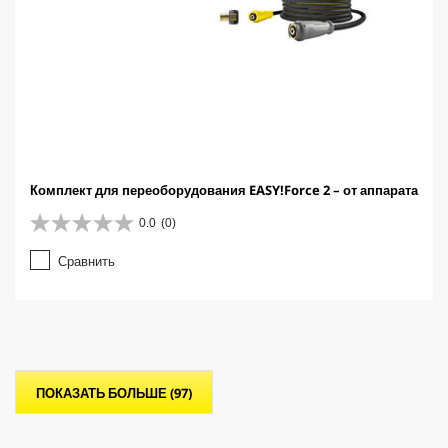
Комплект для переоборудования EASY!Force 2 – от аппарата
0.0
(0)
0
.
Сравнить
0
и
з
5
з
в
е
ПОКАЗАТЬ БОЛЬШЕ (97)
з
д
.