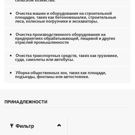
0
с
е
Очистка машин и оборудования на строительной
площадке, таких как бетономешалки, строительные
к
леса, колесные погрузчики и экскаваторы.
у
н
д
Очистка производственного оборудования на
ы
предприятиях обрабатывающей, пищевой и других
отраслей промышленности
Очистка транспортных средств, таких как грузовики,
суда, самолеты или автобусы.
Уборка общественных зон, таких как площади,
подъезды, фонтаны или автостоянки.
ПРИНАДЛЕЖНОСТИ
Фильтр