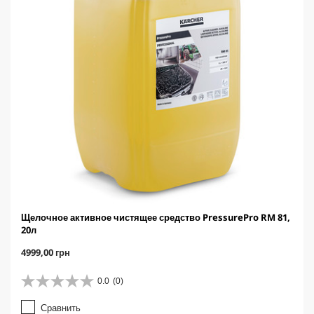
Щелочное активное чистящее средство PressurePro RM 81,
20л
C
4999,00 грн
u
r
0.0
(0)
0
r
.
e
Сравнить
0