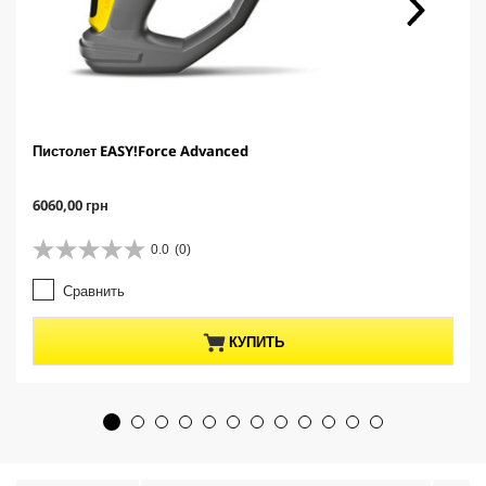
Пистолет EASY!Force Advanced
C
6060,00 грн
u
r
0.0
(0)
0
r
.
e
Сравнить
0
n
и
t
з
p
КУПИТЬ
5
r
з
o
в
d
е
u
з
c
д
t
.
p