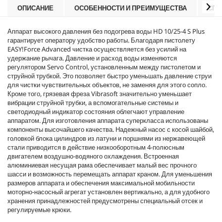
r
ОПИСАНИЕ
ОСОБЕННОСТИ И ПРЕИМУЩЕСТВА
СПЕ
i
c
Аппарат высокого давления без подогрева воды HD 10/25-4 S Plus
e
гарантирует оператору удобство работы. Благодаря пистолету
EASY!Force
Advanced чистка осуществляется без усилий на
удержание рычага. Давление и расход воды изменяются
регулятором Servo Control, установленным между пистолетом и
струйной трубкой. Это позволяет быстро уменьшать давление струи
для чистки чувствительных объектов, не заменяя для этого сопло.
Кроме того, грязевая фреза Vibrasoft значительно уменьшает
вибрации струйной трубки, а вспомогательные системы и
светодиодный индикатор состояния облегчают управление
аппаратом. Для изготовления аппарата суперкласса использованы
компоненты высочайшего качества. Надежный насос с косой шайбой,
головкой блока цилиндров из латуни и поршнями из нержавеющей
стали приводится в действие низкооборотным 4-полюсным
двигателем воздушно-водяного охлаждения. Встроенная
алюминиевая несущая рама обеспечивает малый вес прочного
шасси и возможность перемещать аппарат краном. Для уменьшения
размеров аппарата и обеспечения максимальной мобильности
моторно-насосный агрегат установлен вертикально, а для удобного
хранения принадлежностей предусмотрены специальный отсек и
регулируемые крюки.