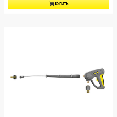
з
p
КУПИТЬ
5
r
з
o
в
d
е
u
з
c
д
t
.
p
r
i
c
e