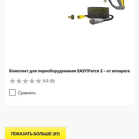
Комплект для переоборудования EASY!Force 2 – от аппарата
0.0
(0)
0
.
Сравнить
0
и
з
5
з
в
е
ПОКАЗАТЬ БОЛЬШЕ (97)
з