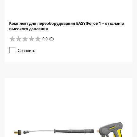
Комплект для переоборудования EASY!Force 1 – от шланга
высокого давления
0.0
(0)
0
.
Сравнить
0
и
з
5
з
в
е
з
д
.