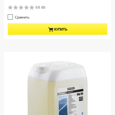
u
r
0.0
(0)
0
r
.
e
Сравнить
0
n
и
t
з
p
КУПИТЬ
5
r
з
o
в
d
е
u
з
c
д
t
.
p
r
i
c
e