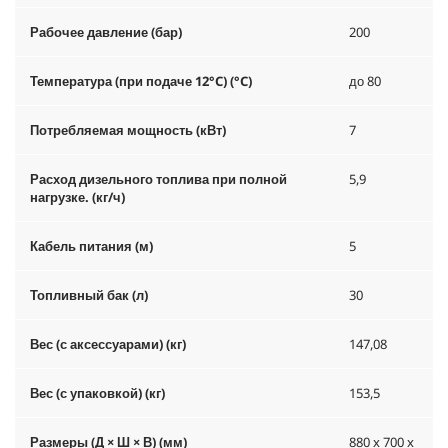
Рабочее давление (бар)
200
Температура (при подаче 12°C) (°C)
до 80
Потребляемая мощность (кВт)
7
Расход дизельного топлива при полной
5,9
нагрузке. (кг/ч)
Кабель питания (м)
5
Топливный бак (л)
30
Вес (с аксессуарами) (кг)
147,08
Вес (с упаковкой) (кг)
153,5
Размеры (Д × Ш × В) (мм)
880 x 700 x