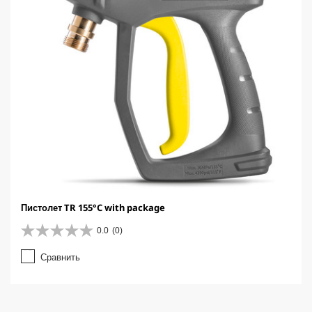
Пистолет TR 155°C with package
0.0
(0)
0
.
Сравнить
0
и
з
5
з