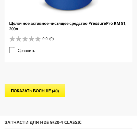
Щелочное активное чистящее средство PressurePro RM 81,
200л
0.0
(0)
0
.
Сравнить
0
и
з
5
з
в
е
ПОКАЗАТЬ БОЛЬШЕ (40)
з
д
.
ЗАПЧАСТИ ДЛЯ HDS 9/20-4 CLASSIC