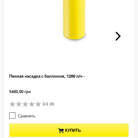
Пенная насадка с баллоном, 1200 л/ч -
C
5400,00 грн
u
r
0.0
(0)
0
r
.
e
Сравнить
0
n
и
t
з
p
КУПИТЬ
5
r