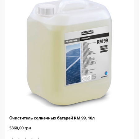
Очиститель солнечных батарей RM 99, 10л
C
5360,00 грн
u
r