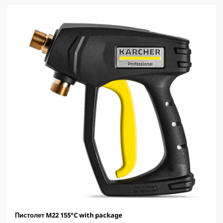
в
е
з
д
.
Пистолет M22 155°C with package