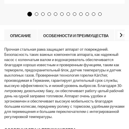
з
o
в
d
е
u
з
c
д
t
.
p
r
ОПИСАНИЕ
ОСОБЕННОСТИ И ПРЕИМУЩЕСТВА
СПЕ
i
c
Прочная стальная рама защищает аппарат от повреждений.
e
Безопасность таких важных компонентов аппарата, как надежный
насос с коленчатым валом и водонагреватель обеспечивается
благодаря хорошо известным и проверенным функциям, таким как
термореле, предохранительный блок, датчик температуры и датчик
выхлопных газов. Проверенная технология горелки Kärcher,
производимая в Германии, гарантирует длительный срок службы,
высокую эффективность и низкий уровень выбросов. Благодаря 30-
литровому дизельному баку, он обеспечивает работу целый рабочий
день на одной заправке топливом. Аппарат очень удобен и
эргономичен и обеспечивает высокую мобильность благодаря
большим колесам, переднему ролику с тормозом, удобными ручками
для перемещения и большим переключателем с интегрированной
регулировкой температуры.