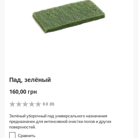
Пад, зелёный
C
160,00 грн
u
r
0.0
(0)
0
r
.
Зелёный уборочный пад универсального назначения
e
0
предназначен для интенсивной очистки полов и других
и
n
поверхностей.
з
t
5
Сравнить