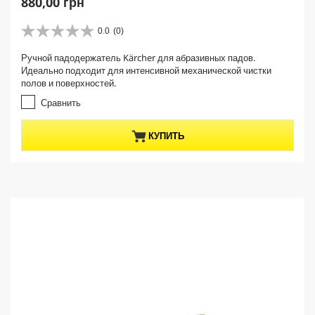
C
880,00 грн
u
r
0.0
(0)
0
r
.
Ручной падодержатель Kärcher для абразивных падов.
e
0
Идеально подходит для интенсивной механической чистки
и
n
полов и поверхностей.
з
t
5
Сравнить
p
з
r
в
КУПИТЬ
е
o
з
d
д
u
.
c
t
p
r
i
c
e