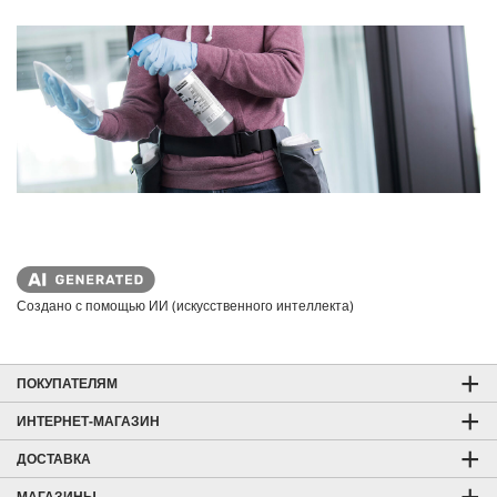
p
r
i
c
e
Создано с помощью ИИ (искусственного интеллекта)
ПОКУПАТЕЛЯМ
ИНТЕРНЕТ-МАГАЗИН
ДОСТАВКА
МАГАЗИНЫ