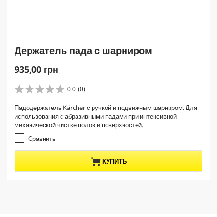
Держатель пада с шарниром
C
935,00 грн
u
r
0.0
(0)
0
r
.
Падодержатель Kärcher с ручкой и подвижным шарниром. Для
e
0
использования с абразивными падами при интенсивной
и
n
механической чистке полов и поверхностей.
з
t
5
Сравнить
p
з
r
в
КУПИТЬ
е
o
з
d
д
u
.
c
t