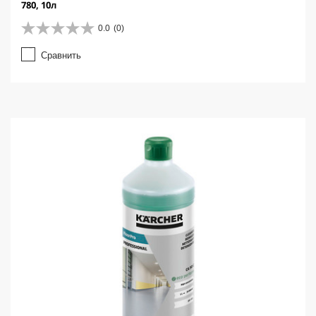
780, 10л
0.0
(0)
0
.
Сравнить
0
и
з
5
з
в
е
з
д
.