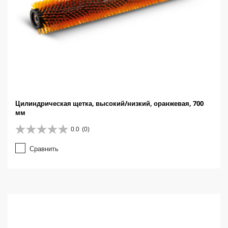
Цилиндрическая щетка, высокий/низкий, оранжевая, 700
мм
0.0
(0)
0
.
Сравнить
0
и
з
5
з
в
е
з
д