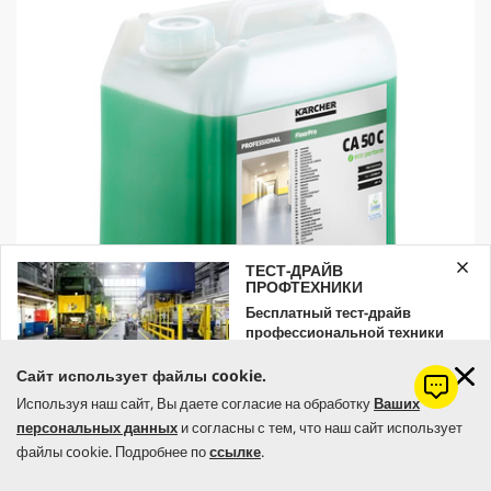
r
i
c
e
ТЕСТ-ДРАЙВ
ПРОФТЕХНИКИ
Бесплатный тест-драйв
профессиональной техники
Kärcher
Сайт использует файлы cookie.
Оставляйте заявку уже сейчас!
Используя наш сайт, Вы даете согласие на обработку
Ваших
Средство для очистки полов FloorPro CA 50 C eco!perform,
персональных данных
и согласны с тем, что наш сайт использует
ЗАКАЗАТЬ
5л
файлы cookie. Подробнее по
ссылке
.
C
795,00 грн
u