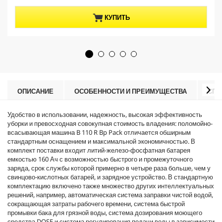
и
t
з
p
КУПИТЬ
5
r
з
o
в
d
е
u
з
c
д
t
.
p
r
ОПИСАНИЕ
ОСОБЕННОСТИ И ПРЕИМУЩЕСТВА
СПЕ
i
c
Удобство в использовании, надежность, высокая эффективность
e
уборки и превосходная совокупная стоимость владения: поломойно-
всасывающая машина B 110 R Bp Pack отличается обширным
стандартным оснащением и максимальной экономичностью. В
комплект поставки входит литий-железо-фосфатная батарея
емкостью 160 Ач с возможностью быстрого и промежуточного
заряда, срок службы которой примерно в четыре раза больше, чем у
свинцово-кислотных батарей, и зарядное устройство. В стандартную
комплектацию включено также множество других интеллектуальных
решений, например, автоматическая система заправки чистой водой,
сокращающая затраты рабочего времени, система быстрой
промывки бака для грязной воды, система дозирования моющего
средства DOSE и система регулирования подачи воды в зависимости