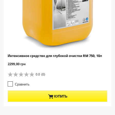
Интенсивное средство для глубокой очистки RM 750, 10л
C
2299,00 грн
u
r
0.0
(0)
0
r
.
e
Сравнить
0
n
и
t
з
p
КУПИТЬ
5
r
з
o
в
d
е
u