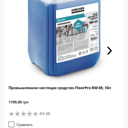
Промышленное чистящее средство FloorPro RM 69, 10л
C
1199,00 грн
u
r
0.0
(0)
0
r
.
e
Сравнить
0
n