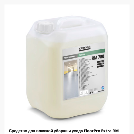
з
c
д
t
.
p
r
i
c
e
Средство для влажной уборки и ухода FloorPro Extra RM