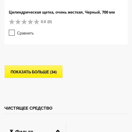
Цилиндрическая щетка, очень жесткая, Черный, 700 мм
0.0
(0)
0
.
Сравнить
0
и
з
5
з
в
е
ПОКАЗАТЬ БОЛЬШЕ (34)
з
д
.
ЧИСТЯЩЕЕ СРЕДСТВО
Фильтр