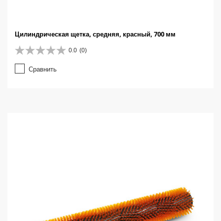
Цилиндрическая щетка, средняя, красный, 700 мм
0.0
(0)
0
.
Сравнить
0
и
з
5
з
в
е
з
д
.