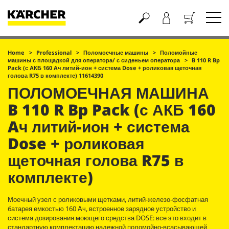
Корзина
Home
Professional
Поломоечные машины
Поломойные
машины с площадкой для оператора/ с сиденьем оператора
B 110 R Bp
Pack (с АКБ 160 Aч литий-ион + система Dose + роликовая щеточная
голова R75 в комплекте) 11614390
ПОЛОМОЕЧНАЯ МАШИНА
B 110 R Bp Pack (с АКБ 160
Aч литий-ион + система
Dose + роликовая
щеточная голова R75 в
комплекте)
Моечный узел с роликовыми щетками, литий-железо-фосфатная
батарея емкостью 160 Ач, встроенное зарядное устройство и
система дозирования моющего средства DOSE: все это входит в
стандартную комплектацию надежной поломойно-всасывающей