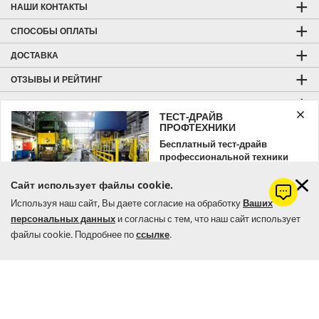
НАШИ КОНТАКТЫ
СПОСОБЫ ОПЛАТЫ
ДОСТАВКА
ОТЗЫВЫ И РЕЙТИНГ
CO₂-NEUTRAL WEBSITE
ТЕСТ-ДРАЙВ
ПРОФТЕХНИКИ
ОБЩАЯ ИНФОРМАЦИЯ
Бесплатный тест-драйв
ГОРЯЧАЯ ЛИНИЯ
профессиональной техники
Kärcher
НАШ АДРЕС
Сайт использует файлы cookie.
Оставляйте заявку уже сейчас!
МАГАЗИНЫ И СЕРВИСНЫЕ ЦЕНТРЫ
Используя наш сайт, Вы даете согласие на обработку
Ваших
персональных данных
и согласны с тем, что наш сайт использует
ЗАКАЗАТЬ
KÄRCHER HOME & GARDEN
файлы cookie. Подробнее по
ссылке
.
KÄRCHER PROFESSIONAL
Цена с учетом НДС |
Оплата и доставка