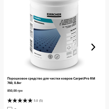
Порошковое средство для чистки ковров CarpetPro RM
760, 0.8кг
C
850,00 грн
u
r
5.0
(5)
5
r
.
e