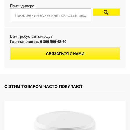
d
Поиск дилера:
u
c
Вам требуется помощь?
t
Горячая линия: 0 800 500-48-90
p
СВЯЗАТЬСЯ С НАМИ
r
i
С ЭТИМ ТОВАРОМ ЧАСТО ПОКУПАЮТ
c
e