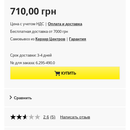
C
710,00 грн
u
Цена с учетом НДС |
Оплата и доставка
Бесплатная доставка от 7000 грн
r
Самовывоз из
Керхер Центров
|
Гарантия
r
Срок доставки: 3-4 дней
e
№ для заказа:
6.295-490.0
n
КУПИТЬ
t
p
Сравнить
r
2.6
(5)
Написать отзыв
o