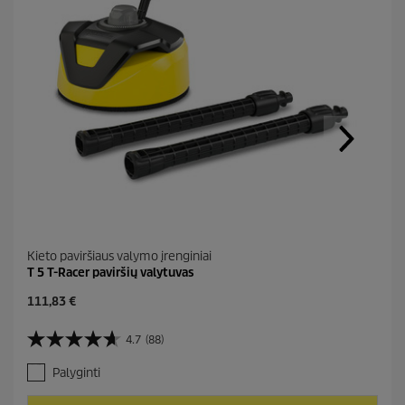
Kieto paviršiaus valymo įrenginiai
T 5 T-Racer paviršių valytuvas
C
111,83 €
u
r
4.7
(88)
4
r
.
e
Palyginti
7
n
i
t