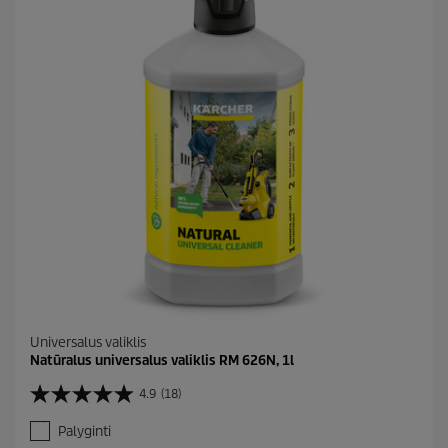
a
c
i
e
t
ų
:
1
Universalus valiklis
Natūralus universalus valiklis RM 626N, 1l
4.9
(18)
4
.
Palyginti
9