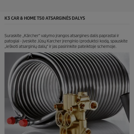
a
c
i
e
t
ų
K3 CAR & HOME T50 ATSARGINĖS DALYS
:
4
8
Suraskite „Kärcher“ valymo įrangos atsargines dalis paprastai ir
patogiai - įveskite Jūsų Karcher įrenginio (produkto) kodą, spauskite
„ieškoti atsarginių dalių“ ir jas pasirinkite pateiktoje schemoje.