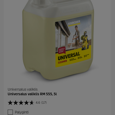
Universalus valiklis
Universalus valiklis RM 555, 5l
4.6
(17)
4
.
Palyginti
6