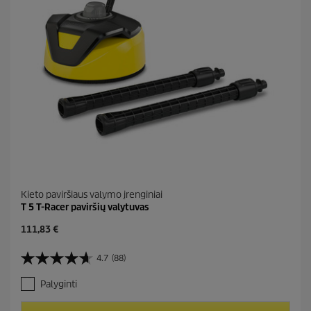
i
t
ų
:
1
6
Kieto paviršiaus valymo įrenginiai
T 5 T-Racer paviršių valytuvas
C
111,83 €
u
r
4.7
(88)
4
r
.
e
Palyginti
7
n
i
t