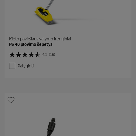
Kieto paviršiaus valymo įrenginiai
PS 40 plovimo šepetys
4.5
(16)
4
.
Palyginti
5
i
š
5
ž
v
.
A
t
a
s
k
a