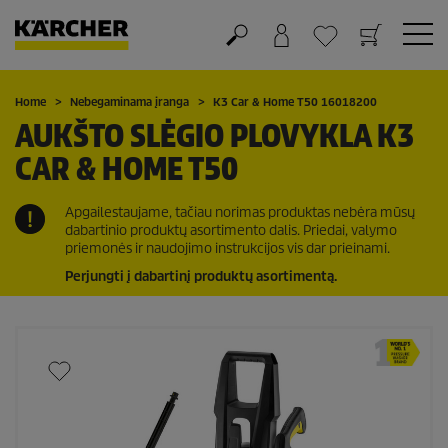
Krepšelis
Mėgstamiausių sąrašas
Home
Nebegaminama įranga
K3 Car & Home T50 16018200
AUKŠTO SLĖGIO PLOVYKLA K3
CAR & HOME T50
Apgailestaujame, tačiau norimas produktas nebėra mūsų
dabartinio produktų asortimento dalis. Priedai, valymo
priemonės ir naudojimo instrukcijos vis dar prieinami.
Perjungti į dabartinį produktų asortimentą.