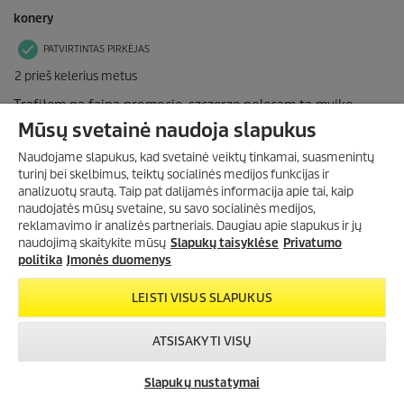
Mūsų svetainė naudoja slapukus
Naudojame slapukus, kad svetainė veiktų tinkamai, suasmenintų
turinį bei skelbimus, teiktų socialinės medijos funkcijas ir
analizuotų srautą. Taip pat dalijamės informacija apie tai, kaip
naudojatės mūsų svetaine, su savo socialinės medijos,
PRENUMERUOKITE
reklamavimo ir analizės partneriais. Daugiau apie slapukus ir jų
NAUJIENLAIŠKĮ
naudojimą skaitykite mūsų
Slapukų taisyklėse
Privatumo
Gaukite 15 % nuolaidos kodą!
politika
Įmonės duomenys
LEISTI VISUS SLAPUKUS
DAUGIAU INFORMACIJOS
ATSISAKYTI VISŲ
Slapukų nustatymai
Susisiekite
Kur įsigyti?
Pradėkite pokalbį