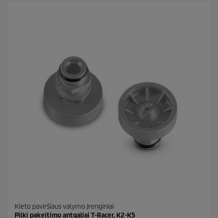
Kieto paviršiaus valymo įrenginiai
Pilki pakeitimo antgaliai T-Racer, K2-K5