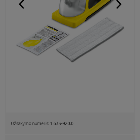
Užsakymo numeris:
1.633-920.0