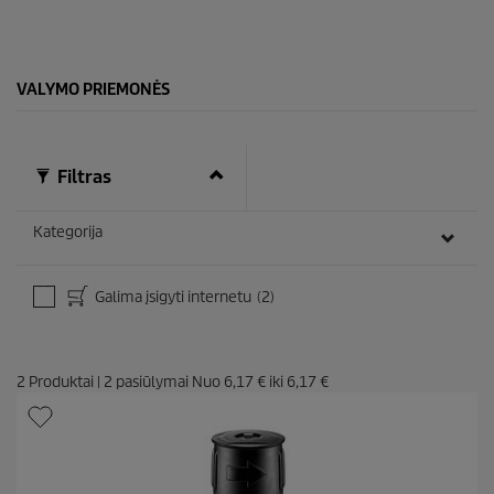
s
k
a
i
VALYMO PRIEMONĖS
t
ų
:
3
Filtras
Kategorija
Galima įsigyti internetu
(2)
2
Produktai
|
2
pasiūlymai Nuo
6,17 €
iki
6,17 €