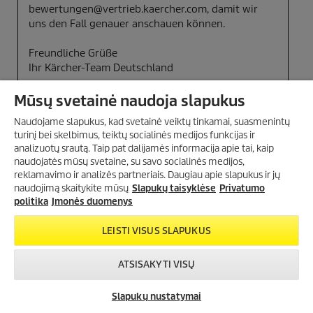
Mūsų svetainė naudoja slapukus
Naudojame slapukus, kad svetainė veiktų tinkamai, suasmenintų
turinį bei skelbimus, teiktų socialinės medijos funkcijas ir
analizuotų srautą. Taip pat dalijamės informacija apie tai, kaip
naudojatės mūsų svetaine, su savo socialinės medijos,
PRENUMERUOKITE
reklamavimo ir analizės partneriais. Daugiau apie slapukus ir jų
NAUJIENLAIŠKĮ
naudojimą skaitykite mūsų
Slapukų taisyklėse
Privatumo
Gaukite 15 % nuolaidos kodą!
politika
Įmonės duomenys
LEISTI VISUS SLAPUKUS
DAUGIAU INFORMACIJOS
ATSISAKYTI VISŲ
Slapukų nustatymai
Susisiekite
Kur įsigyti?
Pradėkite pokalbį