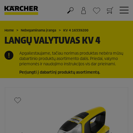
Krepšelis
Mėgstamiausių sąrašas
Home
Nebegaminama įranga
KV 4 16339200
LANGŲ VALYTUVAS KV 4
Apgailestaujame, tačiau norimas produktas nebėra mūsų
dabartinio produktų asortimento dalis. Priedai, valymo
priemonės ir naudojimo instrukcijos vis dar prieinami.
Perjungti į dabartinį produktų asortimentą.