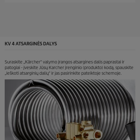
ž
i
o
v
c
d
.
e
u
A
c
t
t
a
p
s
r
k
i
KV 4 ATSARGINĖS DALYS
a
c
i
e
t
Suraskite „Kärcher“ valymo įrangos atsargines dalis paprastai ir
ų
patogiai - įveskite Jūsų Karcher įrenginio (produkto) kodą, spauskite
:
„ieškoti atsarginių dalių“ ir jas pasirinkite pateiktoje schemoje.
1
0