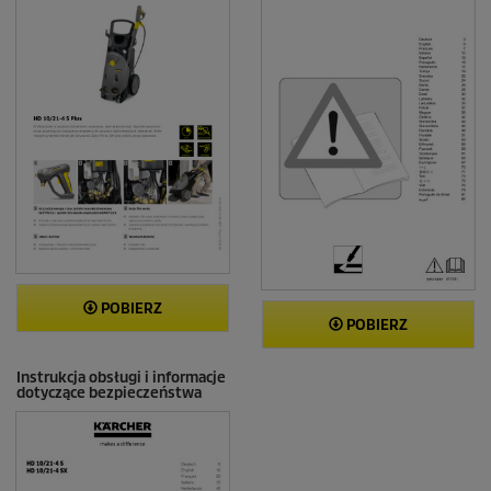
a
POBIERZ
POBIERZ
Instrukcja obsługi i informacje
dotyczące bezpieczeństwa