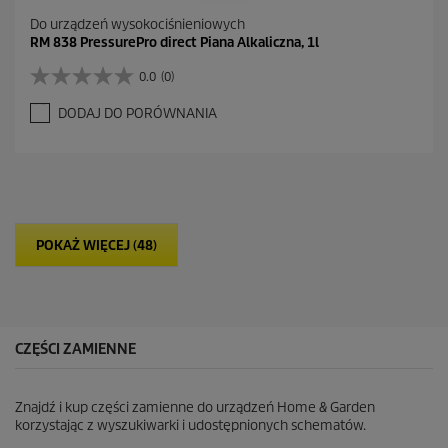
Do urządzeń wysokociśnieniowych
RM 838 PressurePro direct Piana Alkaliczna, 1l
0.0
(0)
0
.
DODAJ DO PORÓWNANIA
0
n
a
5
g
w
i
POKAŻ WIĘCEJ (48)
a
z
d
e
k
.
CZĘŚCI ZAMIENNE
Znajdź i kup części zamienne do urządzeń Home & Garden
korzystając z wyszukiwarki i udostępnionych schematów.