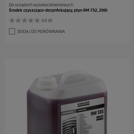
Do urządzeń wysokociśnieniowych
Środek czyszcząco-dezynfekujący, płyn RM 732, 200l
0.0
(0)
0
.
DODAJ DO PORÓWNANIA
0
n
a
5
g
w
i
a
z
d
e
k
.