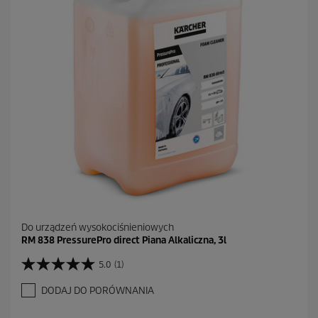
k
.
Do urządzeń wysokociśnieniowych
RM 838 PressurePro direct Piana Alkaliczna, 3l
5.0
(1)
5
.
DODAJ DO PORÓWNANIA
0
n