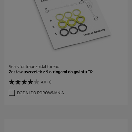
Seals for trapezoidal thread
Zestaw uszczelek z 9 o-ringami do gwintu TR
4.0
(1)
4
.
DODAJ DO PORÓWNANIA
0
n
a
5
g
w
i