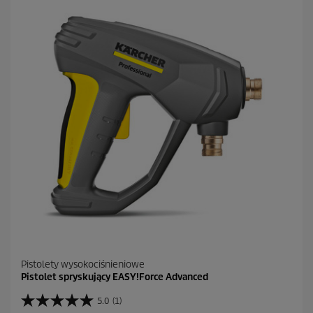
a
z
d
e
k
.
1
R
e
c
e
n
z
j
a
Pistolety wysokociśnieniowe
Pistolet spryskujący EASY!Force Advanced
5.0
(1)
5