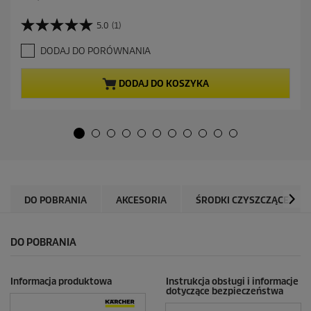
k
t
5.0
(1)
5
u
.
a
DODAJ DO PORÓWNANIA
0
l
n
n
a
a
DODAJ DO KOSZYKA
5
c
g
e
w
n
i
a
a
z
d
e
k
DO POBRANIA
AKCESORIA
ŚRODKI CZYSZCZĄCE
.
1
R
DO POBRANIA
e
c
e
n
Informacja produktowa
Instrukcja obsługi i informacje
dotyczące bezpieczeństwa
z
j