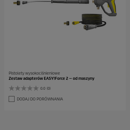
R
e
c
e
n
z
j
a
Pistolety wysokociśnieniowe
Zestaw adapterów EASY!Force 2 — od maszyny
0.0
(0)
0
.
DODAJ DO PORÓWNANIA
0
n
a
5
g
w