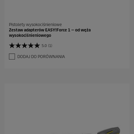
Pistolety wysokociśnieniowe
Zestaw adapterów EASY!Force 1 — od węża
wysokociśnieniowego
5.0
(1)
5
.
DODAJ DO PORÓWNANIA
0
n
a
5
g
w
i
a
z
d
e
k
.
1