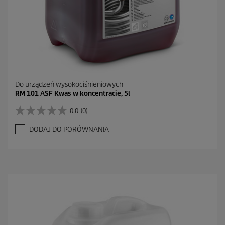
Do urządzeń wysokociśnieniowych
RM 101 ASF Kwas w koncentracie, 5l
0.0
(0)
0
.
DODAJ DO PORÓWNANIA
0
n
a
5
g
w
i
a
z
d
e