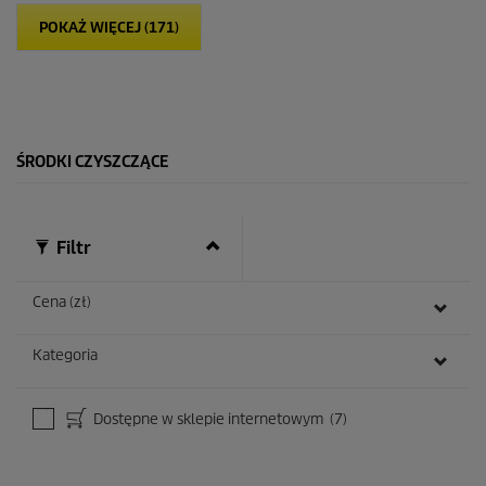
i
POKAŻ WIĘCEJ (171)
a
z
d
e
k
.
ŚRODKI CZYSZCZĄCE
Filtr
Cena (zł)
Kategoria
Dostępne w sklepie internetowym
(7)