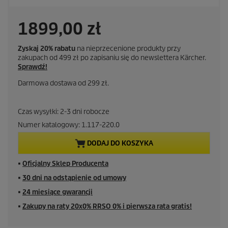
1899,00 zł
Zyskaj 20% rabatu
na nieprzecenione produkty przy
zakupach od 499 zł po zapisaniu się do newslettera Kärcher.
Sprawdź!
Darmowa dostawa od 299 zł.
Czas wysyłki: 2-3 dni robocze
Numer katalogowy:
1.117-220.0
DODAJ DO KOSZYKA
■
Oficjalny Sklep Producenta
■
30 dni na odstąpienie od umowy
■
24 miesiące gwarancji
■
Zakupy na raty 20x0% RRSO 0% i pierwsza rata gratis!