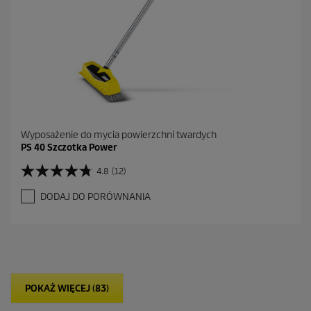
j
i
Wyposażenie do mycia powierzchni twardych
PS 40 Szczotka Power
4.8
(12)
4
.
DODAJ DO PORÓWNANIA
8
n
a
5
g
w
i
POKAŻ WIĘCEJ (83)
a
z