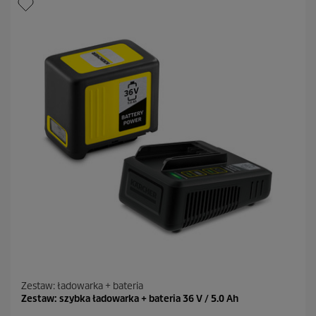
i
a
z
d
e
k
.
2
R
e
c
e
n
z
j
i
Zestaw: ładowarka + bateria
Zestaw: szybka ładowarka + bateria 36 V / 5.0 Ah