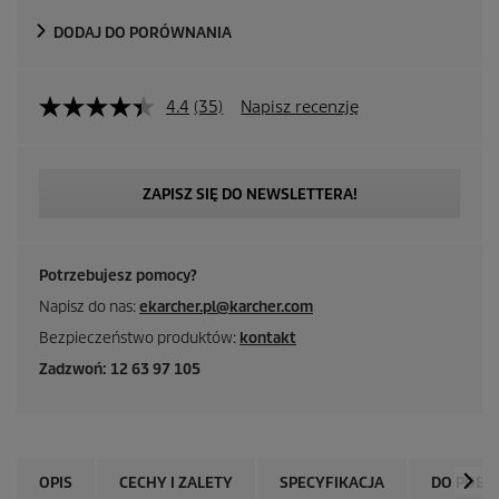
DODAJ DO PORÓWNANIA
4.4
(35)
Napisz recenzję
ZAPISZ SIĘ DO NEWSLETTERA!
Potrzebujesz pomocy?
Napisz do nas:
ekarcher.pl@karcher.com
Bezpieczeństwo produktów:
kontakt
Zadzwoń: 12 63 97 105
OPIS
CECHY I ZALETY
SPECYFIKACJA
DO POBR