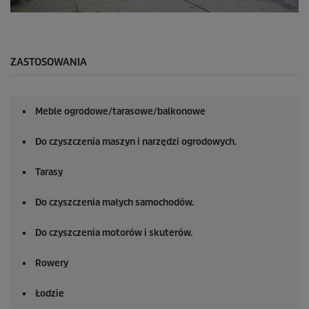
n
d
0
y
s
e
k
u
ZASTOSOWANIA
n
d
y
z
Meble ogrodowe/tarasowe/balkonowe
0
s
e
Do czyszczenia maszyn i narzędzi ogrodowych.
k
u
n
Tarasy
d
y
Do czyszczenia małych samochodów.
Do czyszczenia motorów i skuterów.
Rowery
Łodzie