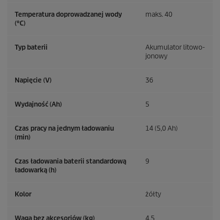
Temperatura doprowadzanej wody
maks. 40
(°C)
Typ baterii
Akumulator litowo-
jonowy
Napięcie (V)
36
Wydajność (Ah)
5
Czas pracy na jednym ładowaniu
14 (5,0 Ah)
(min)
Czas ładowania baterii standardową
9
ładowarką (h)
Kolor
żółty
Waga bez akcesoriów (kg)
4,5