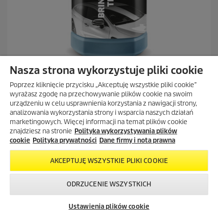
Nasza strona wykorzystuje pliki cookie
Czyszczenie pojazdów
Szampon samochodowy 3 w 1, 1l
Poprzez kliknięcie przycisku „Akceptuję wszystkie pliki cookie”
wyrażasz zgodę na przechowywanie plików cookie na swoim
39,00 zł
urządzeniu w celu usprawnienia korzystania z nawigacji strony,
analizowania wykorzystania strony i wsparcia naszych działań
4.8
(20)
marketingowych. Więcej informacji na temat plików cookie
4
znajdziesz na stronie
Polityka wykorzystywania plików
.
DODAJ DO PORÓWNANIA
cookie
Polityka prywatności
Dane firmy i nota prawna
8
n
a
DODAJ DO KOSZYKA
AKCEPTUJĘ WSZYSTKIE PLIKI COOKIE
5
g
ODRZUCENIE WSZYSTKICH
w
Skontaktuj się z
Okazje w naszym
Newsletter
i
nami!
sklepie
a
Ustawienia plików cookie
internetowym
z