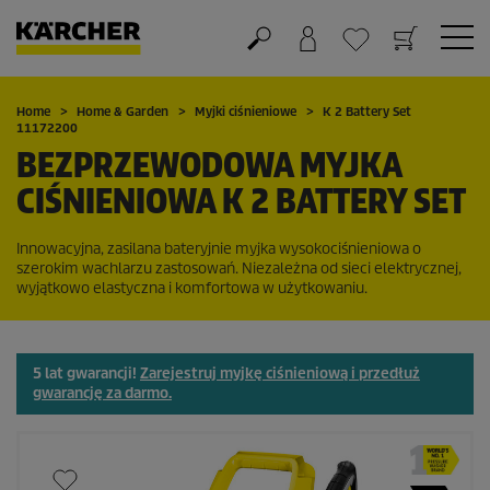
Koszyk
Lista życzeń
Home
Home & Garden
Myjki ciśnieniowe
K 2 Battery Set
11172200
BEZPRZEWODOWA MYJKA
CIŚNIENIOWA K 2 BATTERY SET
Innowacyjna, zasilana bateryjnie myjka wysokociśnieniowa o
szerokim wachlarzu zastosowań. Niezależna od sieci elektrycznej,
wyjątkowo elastyczna i komfortowa w użytkowaniu.
5 lat gwarancji!
Zarejestruj myjkę ciśnieniową i przedłuż
gwarancję za darmo.