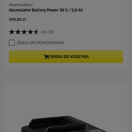
Akumulatory
Akumulator Battery Power 36 V / 5,0 Ah
999,00 zł
4.5
(15)
4
.
DODAJ DO PORÓWNANIA
5
n
a
DODAJ DO KOSZYKA
5
g
w
i
a
z
d
e
k
.
1
5
R
e