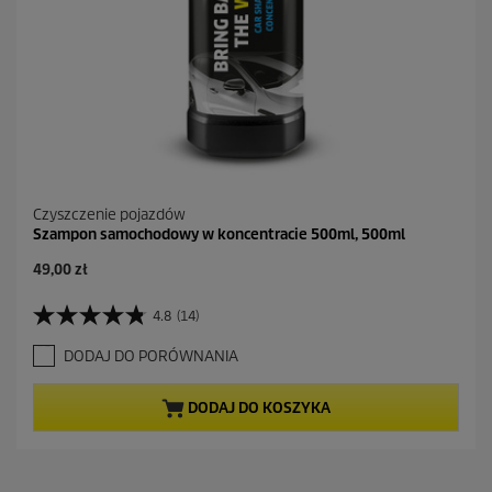
z
j
i
Czyszczenie pojazdów
Szampon samochodowy w koncentracie 500ml, 500ml
49,00 zł
4.8
(14)
4
.
DODAJ DO PORÓWNANIA
8
n
a
DODAJ DO KOSZYKA
5
g
w
i