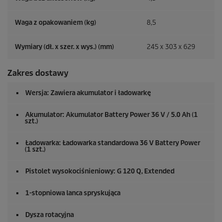
Waga z opakowaniem (kg)
8,5
Wymiary (dł. x szer. x wys.) (mm)
245 x 303 x 629
Zakres dostawy
Wersja: Zawiera akumulator i ładowarkę
Akumulator: Akumulator Battery Power 36 V / 5.0 Ah (1
szt.)
Ładowarka: Ładowarka standardowa 36 V Battery Power
(1 szt.)
Pistolet wysokociśnieniowy: G 120 Q, Extended
1-stopniowa lanca spryskująca
Dysza rotacyjna