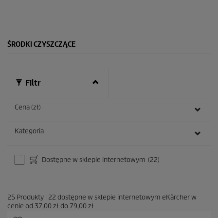
d
e
k
.
1
ŚRODKI CZYSZCZĄCE
2
R
e
c
e
Filtr
n
z
j
Cena (zł)
i
Kategoria
Dostępne w sklepie internetowym
(22)
25
Produkty
|
22
dostępne w sklepie internetowym eKärcher w
cenie od
37,00 zł
do
79,00 zł