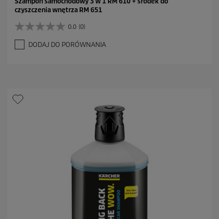
Szampon samochodowy 3 w 1 RM 610 + środek do
czyszczenia wnętrza RM 651
0.0
(0)
0
.
DODAJ DO PORÓWNANIA
0
n
a
5
g
w
i
a
z
d
e
k
.