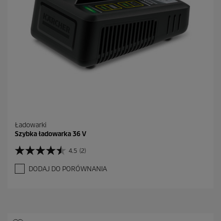
c
e
n
z
j
i
Ładowarki
Szybka ładowarka 36 V
4.5
(2)
4
.
DODAJ DO PORÓWNANIA
5
n
a
5
g
w