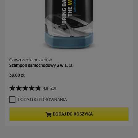
Czyszczenie pojazdów
Szampon samochodowy 3 w 1, 1l
39,00 zł
4.8
(20)
4
.
DODAJ DO PORÓWNANIA
8
n
a
DODAJ DO KOSZYKA
5
g
w
i