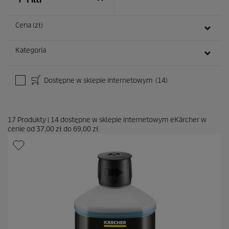
j
i
Cena (zł)
Kategoria
Dostępne w sklepie internetowym
(14)
17
Produkty
|
14
dostępne w sklepie internetowym eKärcher w
cenie od
37,00 zł
do
69,00 zł