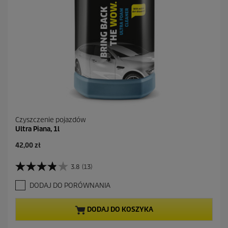
Czyszczenie pojazdów
Ultra Piana, 1l
42,00 zł
3.8
(13)
3
.
DODAJ DO PORÓWNANIA
8
n
a
DODAJ DO KOSZYKA
5
g