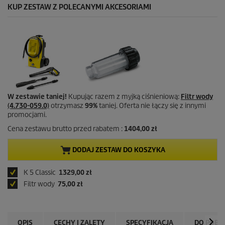
KUP ZESTAW Z POLECANYMI AKCESORIAMI
W zestawie taniej!
Kupując razem z myjką ciśnieniową:
Filtr wody
(4.730-059.0)
otrzymasz
99%
taniej. Oferta nie łączy się z innymi
promocjami.
Cena zestawu brutto przed rabatem :
1404,00 zł
DODAJ ZESTAW DO KOSZYKA
K 5 Classic
1329,00 zł
Filtr wody
75,00 zł
OPIS
CECHY I ZALETY
SPECYFIKACJA
DO POBR