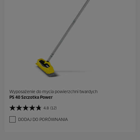
Wyposażenie do mycia powierzchni twardych
PS 40 Szczotka Power
4.8
(12)
4
.
DODAJ DO PORÓWNANIA
8
n
a
5