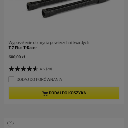
z
j
i
Wyposażenie do mycia powierzchni twardych
T 7 Plus T-Racer
600,00 zł
4.6
(78)
4
.
DODAJ DO PORÓWNANIA
6
n
a
DODAJ DO KOSZYKA
5
g
w
i
a
z
d