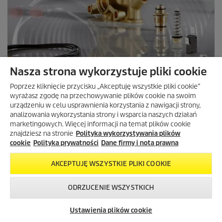
Nasza strona wykorzystuje pliki cookie
Poprzez kliknięcie przycisku „Akceptuję wszystkie pliki cookie”
ZNAJDŹ CZĘŚCI ZAMIENNE
wyrażasz zgodę na przechowywanie plików cookie na swoim
urządzeniu w celu usprawnienia korzystania z nawigacji strony,
analizowania wykorzystania strony i wsparcia naszych działań
marketingowych. Więcej informacji na temat plików cookie
znajdziesz na stronie
Polityka wykorzystywania plików
cookie
Polityka prywatności
Dane firmy i nota prawna
AKCEPTUJĘ WSZYSTKIE PLIKI COOKIE
ODRZUCENIE WSZYSTKICH
Skontaktuj się z
Okazje w naszym
Newsletter
nami!
sklepie
Ustawienia plików cookie
internetowym