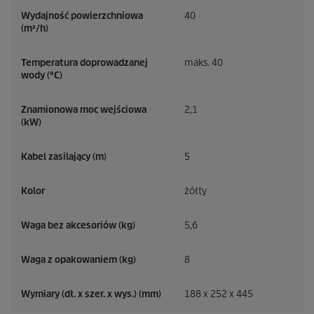
Wydajność powierzchniowa
40
(m²/h)
Temperatura doprowadzanej
maks. 40
wody (°C)
Znamionowa moc wejściowa
2,1
(kW)
Kabel zasilający (m)
5
Kolor
żółty
Waga bez akcesoriów (kg)
5,6
Waga z opakowaniem (kg)
8
Wymiary (dł. x szer. x wys.) (mm)
188 x 252 x 445