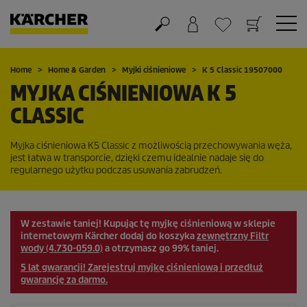
Koszyk
Lista życzeń
Home
Home & Garden
Myjki ciśnieniowe
K 5 Classic 19507000
MYJKA CIŚNIENIOWA K 5
CLASSIC
Myjka ciśnieniowa K5 Classic z możliwością przechowywania węża,
jest łatwa w transporcie, dzięki czemu idealnie nadaje się do
regularnego użytku podczas usuwania zabrudzeń.
W zestawie taniej!
Kupując tę myjkę ciśnieniową w sklepie
internetowym Kärcher dodaj do koszyka
zewnętrzny Filtr
wody (4.730-059.0)
a otrzymasz go 99% taniej.
5 lat gwarancji! Zarejestruj myjkę ciśnieniową i przedłuż
gwarancję za darmo.