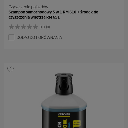
Czyszczenie pojazdów
Szampon samochodowy 3 w 1 RM 610 + środek do
czyszczenia wnętrza RM 651
0.0
(0)
0
.
DODAJ DO PORÓWNANIA
0
n
a
5
g
w
i
a
z
d
e
k
.