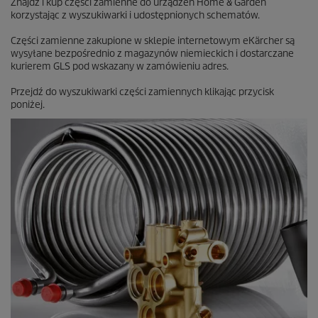
Znajdź i kup części zamienne do urządzeń Home & Garden
n
korzystając z wyszukiwarki i udostępnionych schematów.
z
j
Części zamienne zakupione w sklepie internetowym eKärcher są
i
wysyłane bezpośrednio z magazynów niemieckich i dostarczane
kurierem GLS pod wskazany w zamówieniu adres.
Przejdź do wyszukiwarki części zamiennych klikając przycisk
poniżej.