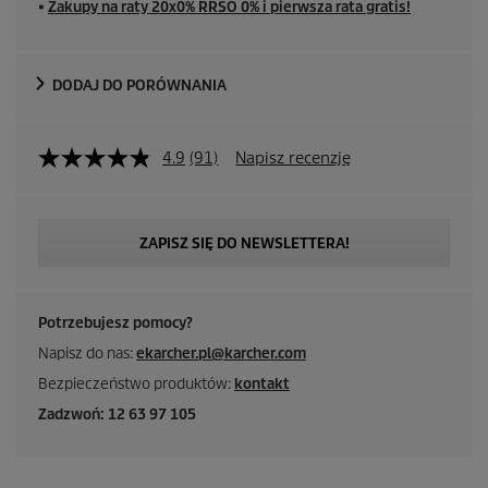
■
Zakupy na raty 20x0% RRSO 0% i pierwsza rata gratis!
DODAJ DO PORÓWNANIA
4.9
(91)
Napisz recenzję
ZAPISZ SIĘ DO NEWSLETTERA!
Potrzebujesz pomocy?
Napisz do nas:
ekarcher.pl@karcher.com
Bezpieczeństwo produktów:
kontakt
Zadzwoń: 12 63 97 105