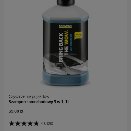
e
k
.
Czyszczenie pojazdów
Szampon samochodowy 3 w 1, 1l
39,00 zł
4.8
(20)
4