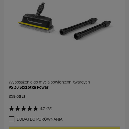
R
e
c
e
n
z
j
i
Wyposażenie do mycia powierzchni twardych
PS 30 Szczotka Power
219,00 zł
4.7
(38)
4
.
DODAJ DO PORÓWNANIA
7
n