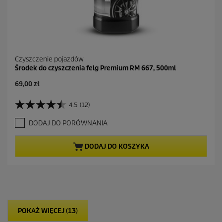
Czyszczenie pojazdów
Środek do czyszczenia felg Premium RM 667, 500ml
69,00 zł
4.5
(12)
4
.
DODAJ DO PORÓWNANIA
5
n
a
DODAJ DO KOSZYKA
5
g
w
i
a
z
d
POKAŻ WIĘCEJ (13)
e