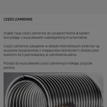
k
.
1
2
R
CZĘŚCI ZAMIENNE
e
c
e
Znajdź i kup części zamienne do urządzeń Home & Garden
n
korzystając z wyszukiwarki i udostępnionych schematów.
z
j
Części zamienne zakupione w sklepie internetowym eKärcher są
i
wysyłane bezpośrednio z magazynów niemieckich i dostarczane
kurierem GLS pod wskazany w zamówieniu adres.
Przejdź do wyszukiwarki części zamiennych klikając przycisk
poniżej.