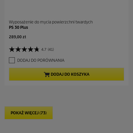
Wyposażenie do mycia powierzchni twardych
PS 30 Plus
289,00 zł
4.7
(41)
4
.
DODAJ DO PORÓWNANIA
7
n
a
DODAJ DO KOSZYKA
5
g
w
i
a
z
d
POKAŻ WIĘCEJ (73)
e
k
.
4