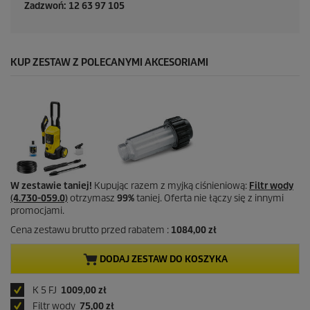
Zadzwoń: 12 63 97 105
KUP ZESTAW Z POLECANYMI AKCESORIAMI
W zestawie taniej!
Kupując razem z myjką ciśnieniową:
Filtr wody
(4.730-059.0)
otrzymasz
99%
taniej. Oferta nie łączy się z innymi
promocjami.
Cena zestawu brutto przed rabatem :
1084,00 zł
DODAJ ZESTAW DO KOSZYKA
K 5 FJ
1009,00 zł
Filtr wody
75,00 zł