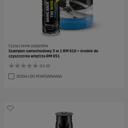
i
Czyszczenie pojazdów
Szampon samochodowy 3 w 1 RM 610 + środek do
czyszczenia wnętrza RM 651
0.0
(0)
0
.
DODAJ DO PORÓWNANIA
0
n
a
5
g
w
i
a
z
d