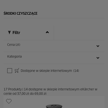
1
R
e
ŚRODKI CZYSZCZĄCE
c
e
n
z
Filtr
j
i
Cena (zł)
Kategoria
Dostępne w sklepie internetowym
(14)
17
Produkty
|
14
dostępne w sklepie internetowym eKärcher w
cenie od
37,00 zł
do
69,00 zł