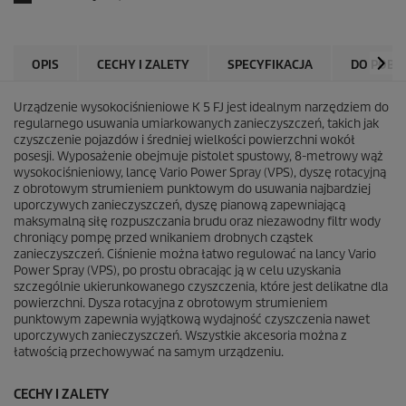
OPIS
CECHY I ZALETY
SPECYFIKACJA
DO POBR
Urządzenie wysokociśnieniowe K 5 FJ jest idealnym narzędziem do
regularnego usuwania umiarkowanych zanieczyszczeń, takich jak
czyszczenie pojazdów i średniej wielkości powierzchni wokół
posesji. Wyposażenie obejmuje pistolet spustowy, 8-metrowy wąż
wysokociśnieniowy, lancę Vario Power Spray (VPS), dyszę rotacyjną
z obrotowym strumieniem punktowym do usuwania najbardziej
uporczywych zanieczyszczeń, dyszę pianową zapewniającą
maksymalną siłę rozpuszczania brudu oraz niezawodny filtr wody
chroniący pompę przed wnikaniem drobnych cząstek
zanieczyszczeń. Ciśnienie można łatwo regulować na lancy Vario
Power Spray (VPS), po prostu obracając ją w celu uzyskania
szczególnie ukierunkowanego czyszczenia, które jest delikatne dla
powierzchni. Dysza rotacyjna z obrotowym strumieniem
punktowym zapewnia wyjątkową wydajność czyszczenia nawet
uporczywych zanieczyszczeń. Wszystkie akcesoria można z
łatwością przechowywać na samym urządzeniu.
CECHY I ZALETY