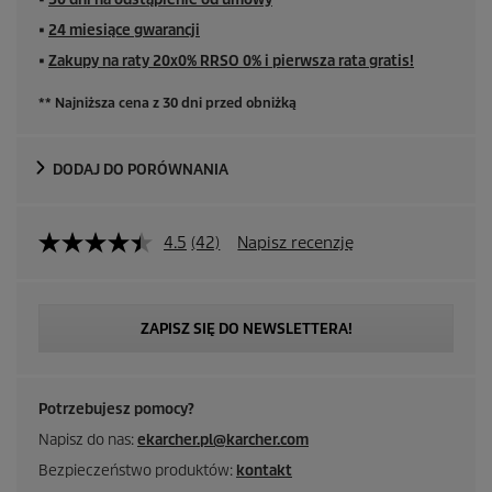
■
24 miesiące gwarancji
■
Zakupy na raty 20x0% RRSO 0% i pierwsza rata gratis!
** Najniższa cena z 30 dni przed obniżką
DODAJ DO PORÓWNANIA
4.5
(42)
Napisz recenzję
ZAPISZ SIĘ DO NEWSLETTERA!
Potrzebujesz pomocy?
Napisz do nas:
ekarcher.pl@karcher.com
Bezpieczeństwo produktów:
kontakt