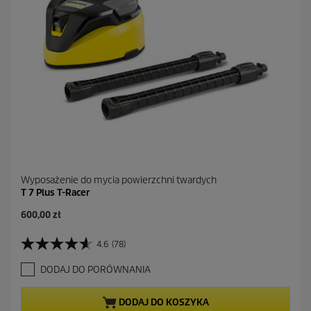
Wyposażenie do mycia powierzchni twardych
T 7 Plus T-Racer
600,00 zł
4.6
(78)
4
.
DODAJ DO PORÓWNANIA
6
n
a
DODAJ DO KOSZYKA