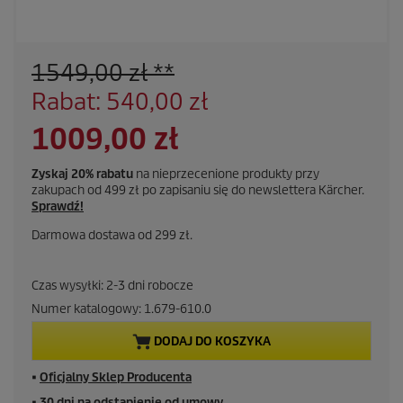
1549,00 zł **
Rabat: 540,00 zł
1009,00 zł
Zyskaj 20% rabatu
na nieprzecenione produkty przy
zakupach od 499 zł po zapisaniu się do newslettera Kärcher.
Sprawdź!
Darmowa dostawa od 299 zł.
Czas wysyłki: 2-3 dni robocze
Numer katalogowy:
1.679-610.0
DODAJ DO KOSZYKA
■
Oficjalny Sklep Producenta
■
30 dni na odstąpienie od umowy