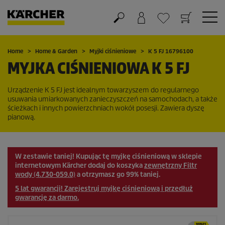
Koszyk
Lista życzeń
Home
Home & Garden
Myjki ciśnieniowe
K 5 FJ 16796100
MYJKA CIŚNIENIOWA K 5 FJ
Urządzenie K 5 FJ jest idealnym towarzyszem do regularnego
usuwania umiarkowanych zanieczyszczeń na samochodach, a także
ścieżkach i innych powierzchniach wokół posesji. Zawiera dyszę
pianową.
W zestawie taniej!
Kupując tę myjkę ciśnieniową w sklepie
internetowym Kärcher dodaj do koszyka
zewnętrzny Filtr
wody (4.730-059.0)
a otrzymasz go 99% taniej.
5 lat gwarancji! Zarejestruj myjkę ciśnieniową i przedłuż
gwarancję za darmo.