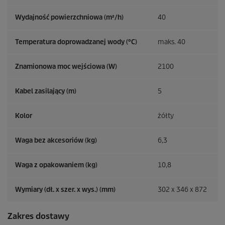
Wydajność powierzchniowa (m²/h)
40
Temperatura doprowadzanej wody (°C)
maks. 40
Znamionowa moc wejściowa (W)
2100
Kabel zasilający (m)
5
Kolor
żółty
Waga bez akcesoriów (kg)
6,3
Waga z opakowaniem (kg)
10,8
Wymiary (dł. x szer. x wys.) (mm)
302 x 346 x 872
Zakres dostawy