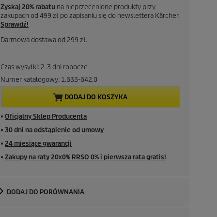
Zyskaj 20% rabatu
na nieprzecenione produkty przy
zakupach od 499 zł po zapisaniu się do newslettera Kärcher.
Sprawdź!
Darmowa dostawa od 299 zł.
Czas wysyłki: 2-3 dni robocze
Numer katalogowy:
1.633-642.0
DODAJ DO KOSZYKA
■
Oficjalny Sklep Producenta
■
30 dni na odstąpienie od umowy
■
24 miesiące gwarancji
■
Zakupy na raty 20x0% RRSO 0% i pierwsza rata gratis!
DODAJ DO PORÓWNANIA