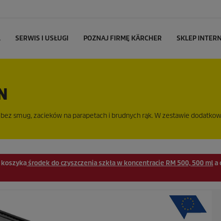
L
SERWIS I USŁUGI
POZNAJ FIRMĘ KÄRCHER
SKLEP INTE
N
n bez smug, zacieków na parapetach i brudnych rąk. W zestawie dodatko
o koszyka
środek do czyszczenia szkła w koncentracie RM 500, 500 ml
a 