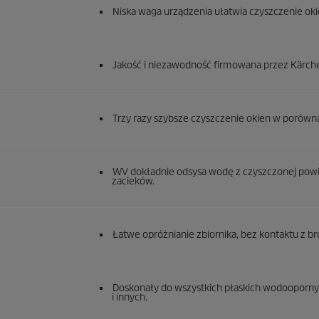
Niska waga urządzenia ułatwia czyszczenie oki
Jakość i niezawodność firmowana przez Kärcher
Trzy razy szybsze czyszczenie okien w porówn
WV dokładnie odsysa wodę z czyszczonej powie
zacieków.
Łatwe opróżnianie zbiornika, bez kontaktu z b
Doskonały do wszystkich płaskich wodoopornych
i innych.