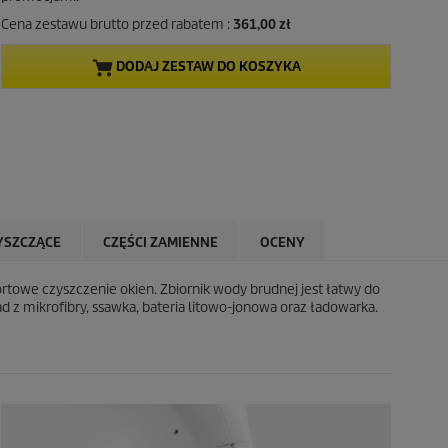
Cena zestawu brutto przed rabatem :
361,00 zł
DODAJ ZESTAW DO KOSZYKA
YSZCZĄCE
CZĘŚCI ZAMIENNE
OCENY
rtowe czyszczenie okien. Zbiornik wody brudnej jest łatwy do
 z mikrofibry, ssawka, bateria litowo-jonowa oraz ładowarka.