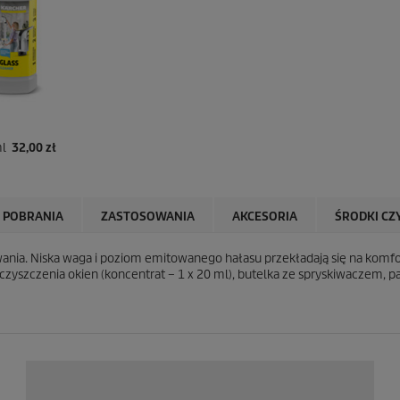
ml
32,00 zł
 POBRANIA
ZASTOSOWANIA
AKCESORIA
ŚRODKI CZ
owania. Niska waga i poziom emitowanego hałasu przekładają się na komfo
szczenia okien (koncentrat – 1 x 20 ml), butelka ze spryskiwaczem, pad