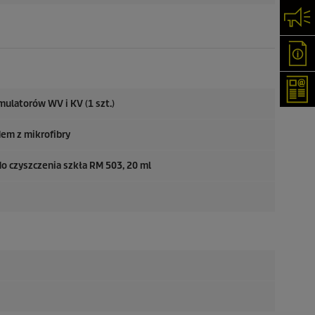
Skon
Oka
New
ulatorów WV i KV (1 szt.)
dem z mikrofibry
do czyszczenia szkła RM 503, 20 ml