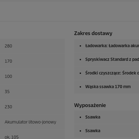
Zakres dostawy
Ładowarka: Ładowarka akum
280
Spryskiwacz Standard z pa
170
Środki czyszczące: Środek 
100
Wąska ssawka 170 mm
35
Wyposażenie
230
Ssawka
Akumulator litowo-jonowy
Ssawka
ok. 105