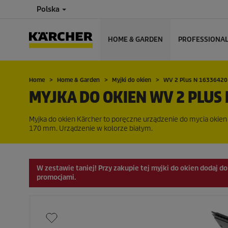
Polska
HOME & GARDEN
PROFESSIONA
Home
Home & Garden
Myjki do okien
WV 2 Plus N 16336420
MYJKA DO OKIEN WV 2 PLUS 
Myjka do okien Kärcher to poręczne urządzenie do mycia okie
170 mm. Urządzenie w kolorze białym.
W zestawie taniej!
Przy zakupie tej myjki do okien dodaj d
promocjami.