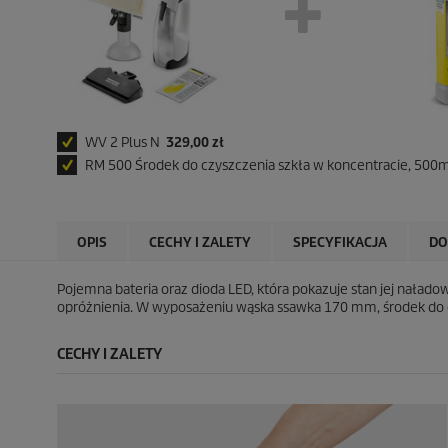
WV 2 Plus N
329,00 zł
RM 500 Środek do czyszczenia szkła w koncentracie, 500
OPIS
CECHY I ZALETY
SPECYFIKACJA
DO
Pojemna bateria oraz dioda LED, która pokazuje stan jej naład
opróżnienia. W wyposażeniu wąska ssawka 170 mm, środek do czy
CECHY I ZALETY