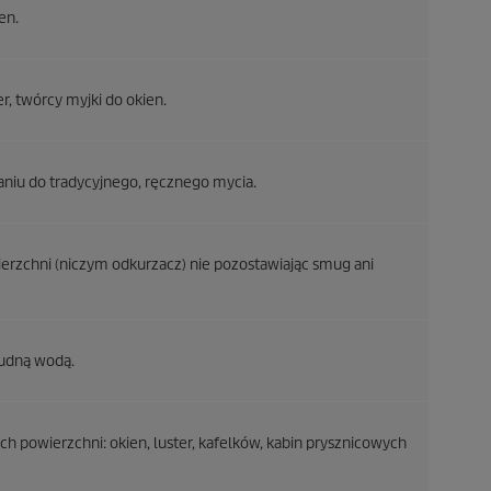
en.
, twórcy myjki do okien.
aniu do tradycyjnego, ręcznego mycia.
rzchni (niczym odkurzacz) nie pozostawiając smug ani
rudną wodą.
 powierzchni: okien, luster, kafelków, kabin prysznicowych