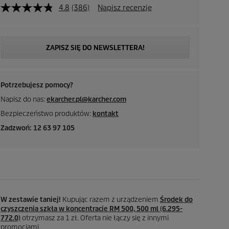
4.8
(386)
Napisz recenzję
ZAPISZ SIĘ DO NEWSLETTERA!
Potrzebujesz pomocy?
Napisz do nas:
ekarcher.pl@karcher.com
Bezpieczeństwo produktów:
kontakt
Zadzwoń: 12 63 97 105
W zestawie taniej!
Kupując razem z urządzeniem
Środek do
czyszczenia szkła w koncentracie RM 500, 500 ml (6.295-
772.0)
otrzymasz za 1 zł. Oferta nie łączy się z innymi
promocjami.