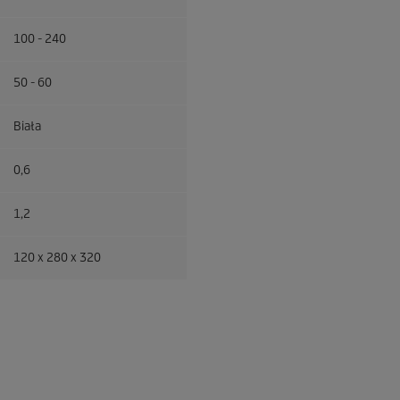
100 - 240
50 - 60
Biała
0,6
1,2
120 x 280 x 320