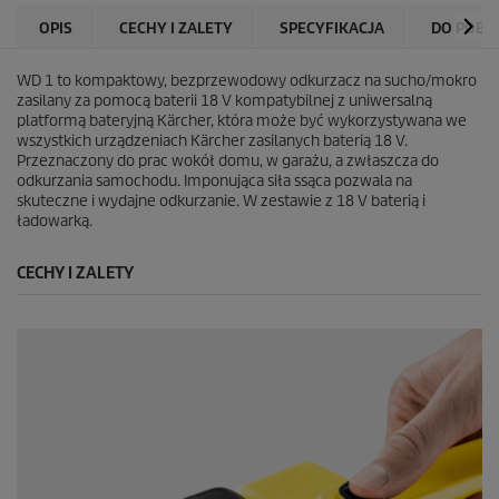
k
OPIS
CECHY I ZALETY
SPECYFIKACJA
DO POBR
.
4
6
WD 1 to kompaktowy, bezprzewodowy odkurzacz na sucho/mokro
R
zasilany za pomocą baterii 18 V kompatybilnej z uniwersalną
e
platformą bateryjną Kärcher, która może być wykorzystywana we
c
wszystkich urządzeniach Kärcher zasilanych baterią 18 V.
e
Przeznaczony do prac wokół domu, w garażu, a zwłaszcza do
n
odkurzania samochodu. Imponująca siła ssąca pozwala na
z
skuteczne i wydajne odkurzanie. W zestawie z 18 V baterią i
j
ładowarką.
i
CECHY I ZALETY