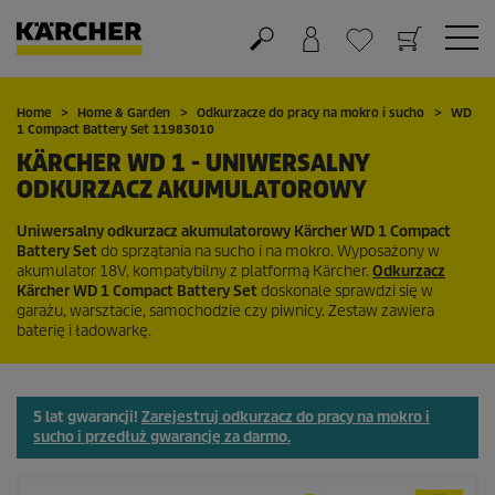
Koszyk
Lista życzeń
Home
Home & Garden
Odkurzacze do pracy na mokro i sucho
WD
1 Compact Battery Set 11983010
KÄRCHER WD 1 - UNIWERSALNY
ODKURZACZ AKUMULATOROWY
Uniwersalny odkurzacz akumulatorowy Kärcher WD 1 Compact
Battery Set
do sprzątania na sucho i na mokro. Wyposażony w
akumulator 18V, kompatybilny z platformą Kärcher.
Odkurzacz
Kärcher WD 1 Compact Battery Set
doskonale sprawdzi się w
garażu, warsztacie, samochodzie czy piwnicy. Zestaw zawiera
baterię i ładowarkę.
5 lat gwarancji!
Zarejestruj odkurzacz do pracy na mokro i
sucho i przedłuż gwarancję za darmo.