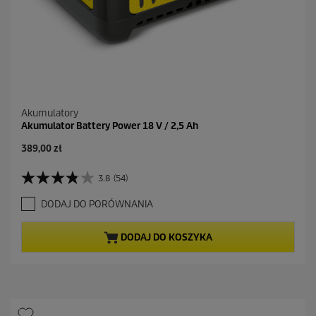
Akumulatory
Akumulator Battery Power 18 V / 2,5 Ah
A
389,00 zł
k
t
3.8
(54)
3
u
.
a
DODAJ DO PORÓWNANIA
8
l
n
n
a
a
DODAJ DO KOSZYKA
5
c
g
e
w
n
i
a
a
z