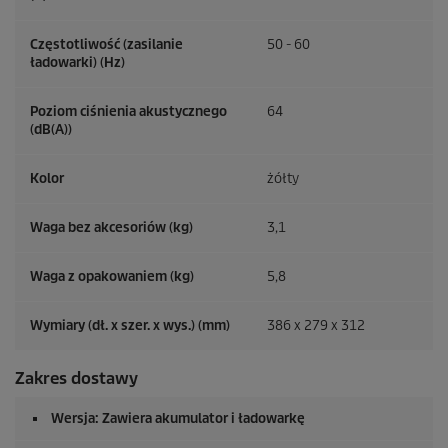
Częstotliwość (zasilanie
50 - 60
ładowarki) (
Hz
)
Poziom ciśnienia akustycznego
64
(dB(A))
Kolor
żółty
Waga bez akcesoriów (kg)
3,1
Waga z opakowaniem (kg)
5,8
Wymiary (dł. x szer. x wys.) (mm)
386 x 279 x 312
Zakres dostawy
Wersja: Zawiera akumulator i ładowarkę