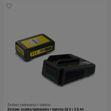
z
d
e
k
.
1
4
R
e
c
e
n
z
j
i
Zestaw: ładowarka + bateria
Zestaw: szybka ładowarka + bateria 18 V / 2.5 Ah