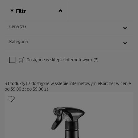
e
n
Filtr
z
j
i
Cena (zł)
Kategoria
Dostępne w sklepie internetowym
(3)
3
Produkty
|
3
dostępne w sklepie internetowym eKärcher w cenie
od
39,00 zł
do
59,00 zł