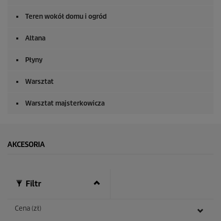
k
u
n
Teren wokół domu i ogród
d
y
Altana
Płyny
Warsztat
Warsztat majsterkowicza
AKCESORIA
Filtr
Cena (zł)