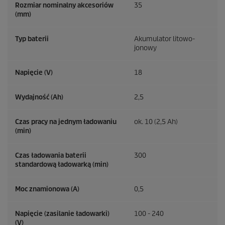
Rozmiar nominalny akcesoriów
35
(mm)
Typ baterii
Akumulator litowo-
jonowy
Napięcie (V)
18
Wydajność (Ah)
2,5
Czas pracy na jednym ładowaniu
ok. 10 (2,5 Ah)
(min)
Czas ładowania baterii
300
standardową ładowarką (min)
Moc znamionowa (A)
0,5
Napięcie (zasilanie ładowarki)
100 - 240
(V)