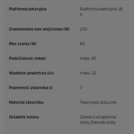
Platforma bateryjna
Platforma bateryjna 18
V
Znamionowa moc wejściowa (W)
250
Moc ssania (W)
60
Podciśnienie (mbar)
maks. 85
Wydatek powietrza (l/s)
maks. 22
Pojemność zbiornika (l)
7
Materiał zbiornika
Tworzywo sztuczne
Składnik koloru
Głowica urządzenia
żółty Zbiornik żółty