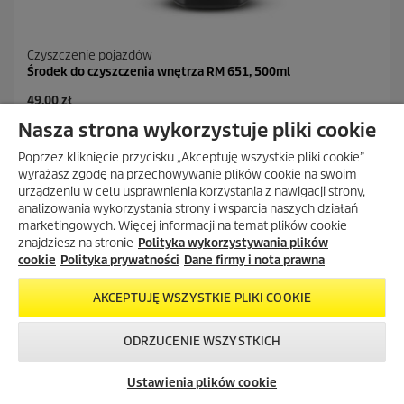
Czyszczenie pojazdów
Środek do czyszczenia wnętrza RM 651, 500ml
A
49,00 zł
k
Nasza strona wykorzystuje pliki cookie
t
4.9
(19)
4
u
Poprzez kliknięcie przycisku „Akceptuję wszystkie pliki cookie”
.
a
DODAJ DO PORÓWNANIA
wyrażasz zgodę na przechowywanie plików cookie na swoim
9
l
urządzeniu w celu usprawnienia korzystania z nawigacji strony,
n
n
analizowania wykorzystania strony i wsparcia naszych działań
a
a
DODAJ DO KOSZYKA
marketingowych. Więcej informacji na temat plików cookie
5
c
g
znajdziesz na stronie
Polityka wykorzystywania plików
e
w
cookie
Polityka prywatności
Dane firmy i nota prawna
n
i
a
a
AKCEPTUJĘ WSZYSTKIE PLIKI COOKIE
z
d
e
ODRZUCENIE WSZYSTKICH
k
Skontaktuj się z
Okazje w naszym
Newsletter
.
nami!
sklepie
Ustawienia plików cookie
1
internetowym