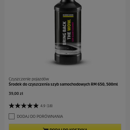
Czyszczenie pojazdów
Środek do czyszczenia szyb samochodowych RM 650, 500ml
A
39,00 zł
k
t
4.9
(18)
4
u
.
a
DODAJ DO PORÓWNANIA
9
l
n
n
a
a