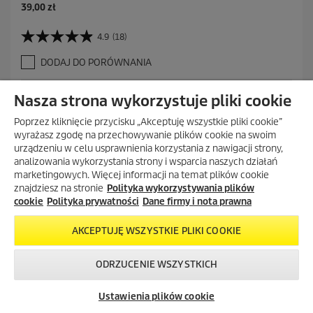
A
39,00 zł
k
t
4.9
(18)
4
u
.
a
DODAJ DO PORÓWNANIA
9
l
n
n
a
a
DODAJ DO KOSZYKA
Nasza strona wykorzystuje pliki cookie
5
c
g
e
Poprzez kliknięcie przycisku „Akceptuję wszystkie pliki cookie”
w
n
wyrażasz zgodę na przechowywanie plików cookie na swoim
i
a
urządzeniu w celu usprawnienia korzystania z nawigacji strony,
a
analizowania wykorzystania strony i wsparcia naszych działań
z
marketingowych. Więcej informacji na temat plików cookie
d
znajdziesz na stronie
Polityka wykorzystywania plików
e
cookie
Polityka prywatności
Dane firmy i nota prawna
k
.
1
AKCEPTUJĘ WSZYSTKIE PLIKI COOKIE
8
R
ODRZUCENIE WSZYSTKICH
e
Skontaktuj się z
Okazje w naszym
Newsletter
c
nami!
sklepie
e
Ustawienia plików cookie
internetowym
n