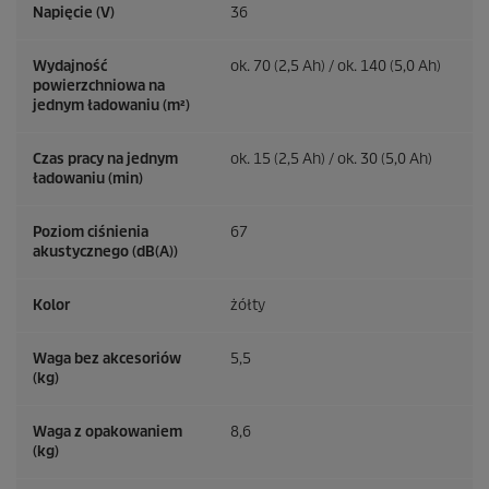
Napięcie (V)
36
Wydajność
ok. 70 (2,5 Ah) / ok. 140 (5,0 Ah)
powierzchniowa na
jednym ładowaniu (m²)
Czas pracy na jednym
ok. 15 (2,5 Ah) / ok. 30 (5,0 Ah)
ładowaniu (min)
Poziom ciśnienia
67
akustycznego (dB(A))
Kolor
żółty
Waga bez akcesoriów
5,5
(kg)
Waga z opakowaniem
8,6
(kg)