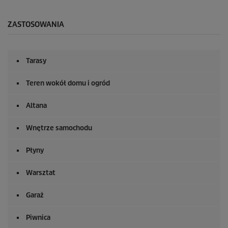
e
k
u
ZASTOSOWANIA
n
d
y
z
Tarasy
0
s
e
Teren wokół domu i ogród
k
u
n
Altana
d
y
Wnętrze samochodu
Płyny
Warsztat
Garaż
Piwnica