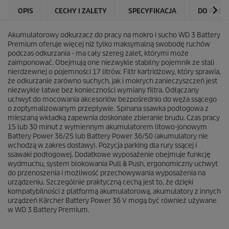
k
OPIS
CECHY I ZALETY
SPECYFIKACJA
DO POBR
.
1
2
Akumulatorowy odkurzacz do pracy na mokro i sucho WD 3 Battery
4
Premium oferuje więcej niż tylko maksymalną swobodę ruchów
R
podczas odkurzania - ma cały szereg zalet, którymi może
e
zaimponować. Obejmują one niezwykle stabilny pojemnik ze stali
c
nierdzewnej o pojemności 17 litrów. Filtr kartridżowy, który sprawia,
e
że odkurzanie zarówno suchych, jak i mokrych zanieczyszczeń jest
n
niezwykle łatwe bez konieczności wymiany filtra. Odłączany
z
uchwyt do mocowania akcesoriów bezpośrednio do węża ssącego
j
o zoptymalizowanym przepływie. Spinana ssawka podłogowa z
i
mieszaną wkładką zapewnia doskonałe zbieranie brudu. Czas pracy
15 lub 30 minut z wymiennym akumulatorem litowo-jonowym
Battery Power 36/25 lub Battery Power 36/50 (akumulatory nie
wchodzą w zakres dostawy). Pozycja parking dla rury ssącej i
ssawaki podłogowej. Dodatkowe wyposażenie obejmuje funkcję
wydmuchu, system blokowania Pull & Push, ergonomiczny uchwyt
do przenoszenia i możliwość przechowywania wyposażenia na
urządzeniu. Szczególnie praktyczną cechą jest to, że dzięki
kompatybilności z platformą akumulatorową, akumulatory z innych
urządzeń Kärcher Battery Power 36 V mogą być również używane
w WD 3 Battery Premium.