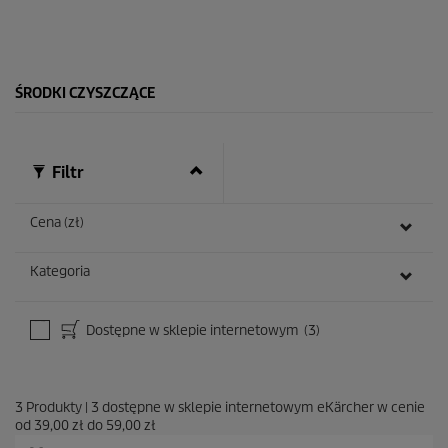
.
1
3
R
e
ŚRODKI CZYSZCZĄCE
c
e
n
z
Filtr
j
i
Cena (zł)
Kategoria
Dostępne w sklepie internetowym
(3)
3
Produkty
|
3
dostępne w sklepie internetowym eKärcher w cenie
od
39,00 zł
do
59,00 zł