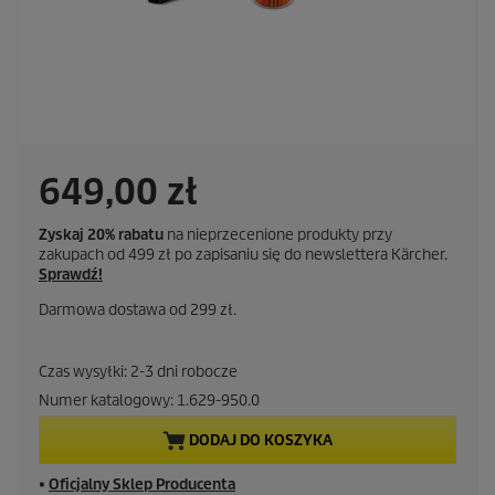
A
649,00 zł
k
Zyskaj 20% rabatu
na nieprzecenione produkty przy
zakupach od 499 zł po zapisaniu się do newslettera Kärcher.
t
Sprawdź!
Darmowa dostawa od 299 zł.
u
a
Czas wysyłki: 2-3 dni robocze
Numer katalogowy:
1.629-950.0
l
DODAJ DO KOSZYKA
n
■
Oficjalny Sklep Producenta