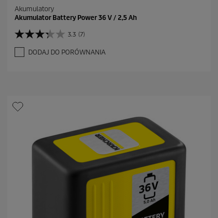
Akumulatory
Akumulator Battery Power 36 V / 2,5 Ah
3.3
(7)
3
.
DODAJ DO PORÓWNANIA
3
n
a
5
g
w
i
a
z
d
e
k
.
7
R
e
c
e
n