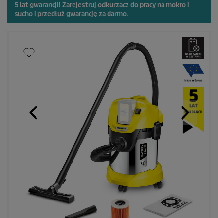
5 lat gwarancji!
Zarejestruj odkurzacz do pracy na mokro i
sucho i przedłuż gwarancję za darmo.