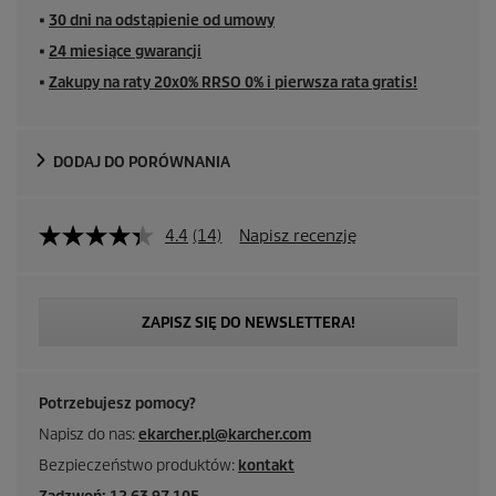
a
■
30 dni na odstąpienie od umowy
c
■
24 miesiące gwarancji
■
Zakupy na raty 20x0% RRSO 0% i pierwsza rata gratis!
e
n
DODAJ DO PORÓWNANIA
a
4.4
(14)
Napisz recenzję
ZAPISZ SIĘ DO NEWSLETTERA!
Potrzebujesz pomocy?
Napisz do nas:
ekarcher.pl@karcher.com
Bezpieczeństwo produktów:
kontakt