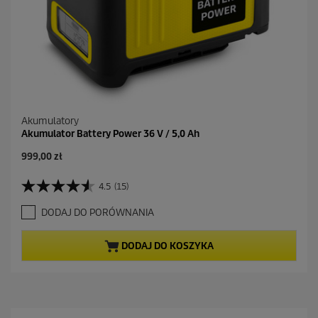
z
j
i
Akumulatory
Akumulator Battery Power 36 V / 5,0 Ah
A
999,00 zł
k
t
4.5
(15)
4
u
.
a
DODAJ DO PORÓWNANIA
5
l
n
n
a
a
DODAJ DO KOSZYKA
5
c
g
e
w
n
i
a
a