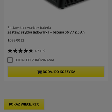
Zestaw: ładowarka + bateria
Zestaw: szybka ładowarka + bateria 36 V / 2.5 Ah
A
1099,00 zł
k
t
4.7
(13)
4
u
.
a
DODAJ DO PORÓWNANIA
7
l
n
n
a
a
DODAJ DO KOSZYKA
5
c
g
e
w
n
i
a
a
z
d
POKAŻ WIĘCEJ (17)
e
k