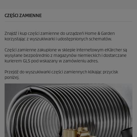
5
R
e
CZĘŚCI ZAMIENNE
c
e
n
Znajdź i kup części zamienne do urządzeń Home & Garden
z
korzystając z wyszukiwarki i udostępnionych schematów.
j
i
Części zamienne zakupione w sklepie internetowym eKärcher są
wysyłane bezpośrednio z magazynów niemieckich i dostarczane
kurierem GLS pod wskazany w zamówieniu adres.
Przejdź do wyszukiwarki części zamiennych klikając przycisk
poniżej.