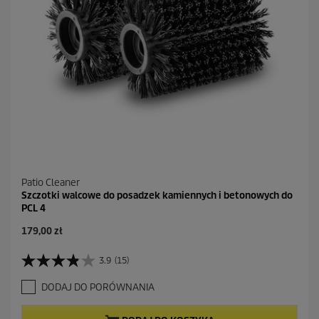
Patio Cleaner
Szczotki walcowe do posadzek kamiennych i betonowych do
PCL 4
A
179,00 zł
k
t
3.9
(15)
3
u
.
a
DODAJ DO PORÓWNANIA
9
l
n
n
a