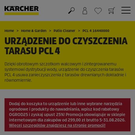
Koszyk
Lista życzeń
Home
Home & Garden
Patio Cleaner
PCL 4 16440000
URZĄDZENIE DO CZYSZCZENIA
TARASU PCL 4
Dzięki obrotowym szczotkom walcowym i zintegrowanemu
systemowi dystrybucji wody, urządzenie do czyszczenia tarasów
PCL 4 usuwa zanieczyszczenia z tarasów drewnianych dokładnie i
równomiernie.
Dodaj do koszyka to urządzenie lub inne wybrane narzędzia
ogrodowe i produkty do nawadniania, wpisz kod rabatowy
OGROD25
i zyskaj upust
25%
! Promocja obowiązuje w sklepie
internetowym dla zakupów od 299,00 zł brutto 5-31.08.2026.
Więcej szczegółów znajdziesz na stronie promocji!