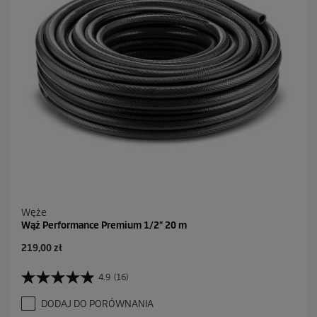
R
e
c
e
n
z
j
i
Węże
Wąż Performance Premium 1/2" 20 m
A
219,00 zł
k
t
4.9
(16)
4
u
.
a
DODAJ DO PORÓWNANIA
9
l