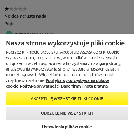
Nasza strona wykorzystuje pliki cookie
Z KODEM OGROD25
Poprzez kliknięcie przycisku „Akceptuję wszystkie pliki cookie”
RABAT 25% NA NARZĘDZIA
wyrażasz zgodę na przechowywanie plików cookie na swoim
OGRODOWE I PRODUKTY DO
urządzeniu w celu usprawnienia korzystania z nawigacji strony,
NAWADNIANIA!
analizowania wykorzystania strony i wsparcia naszych działań
Z kodem
OGROD25
rabat
25%
na
marketingowych. Więcej informacji na temat plików cookie
narzędzia ogrodowe i produkty
znajdziesz na stronie
Polityka wykorzystywania plików
do nawadniania przy zakupach od
cookie
Polityka prywatności
Dane firmy i nota prawna
299 zł!
Kod:
AKCEPTUJĘ WSZYSTKIE PLIKI COOKIE
ODRZUCENIE WSZYSTKICH
SKOPIUJ KOD
Skontaktuj się z
Okazje w naszym
Newsletter
nami!
sklepie
Ustawienia plików cookie
internetowym