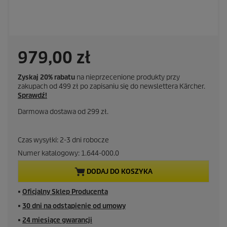
A
979,00 zł
k
Zyskaj 20% rabatu
na nieprzecenione produkty przy
zakupach od 499 zł po zapisaniu się do newslettera Kärcher.
t
Sprawdź!
Darmowa dostawa od 299 zł.
u
a
Czas wysyłki: 2-3 dni robocze
Numer katalogowy:
1.644-000.0
l
DODAJ DO KOSZYKA
n
■
Oficjalny Sklep Producenta
a
■
30 dni na odstąpienie od umowy
c
■
24 miesiące gwarancji