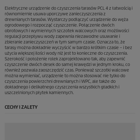
1
5
Elektryczne urządzenie do czyszczenia tarasów PCL 4 z łatwością i
R
równomiernie usuwa uporczywe zanieczyszczenia z
e
drewnianych tarasów. Wystarczy podłączyć urządzenie do węża
c
ogrodowego i rozpocząć czyszczenie. Połączenie dwóch
e
obrotowych i wymiennych szczotek walcowych oraz możliwości
n
regulacji przepływu wody zapewnia niezawodne usuwanie i
z
zbieranie zanieczyszczeń w tym samym czasie. Oznacza to, że
j
tarasy można dokładnie wyczyścić w bardzo krótkim czasie – i bez
i
użycia większej ilości wody niż jest to konieczne do czyszczenia.
Szerokość i położenie rolek zaprojektowano tak, aby zapewnić
czyszczenie dwóch desek do samej krawędzi w jednym kroku, co
również pozwala zaoszczędzić czas. Ponieważ szczotki walcowe
można wymieniać, urządzenie to można stosować nie tylko do
czyszczenia powierzchni drewnianych i WPC, ale także do
dokładnego i delikatnego czyszczenia wszystkich gładkich i
uszczelnionych płytek kamiennych.
CECHY I ZALETY