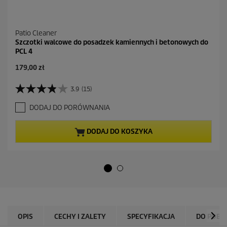
Patio Cleaner
Szczotki walcowe do posadzek kamiennych i betonowych do
PCL 4
A
179,00 zł
k
t
3.9
(15)
3
u
.
a
DODAJ DO PORÓWNANIA
9
l
n
n
a
a
DODAJ DO KOSZYKA
5
c
g
e
w
n
i
a
a
z
d
e
k
OPIS
CECHY I ZALETY
SPECYFIKACJA
DO POBR
.