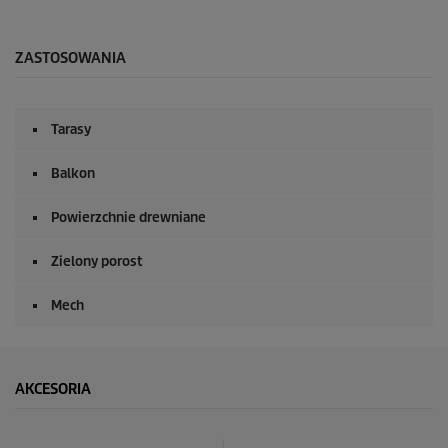
s
e
k
u
ZASTOSOWANIA
n
d
y
z
Tarasy
0
s
e
Balkon
k
u
n
Powierzchnie drewniane
d
y
Zielony porost
Mech
AKCESORIA