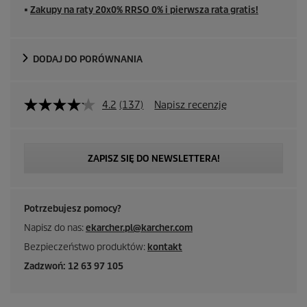
■
Zakupy na raty 20x0% RRSO 0% i pierwsza rata gratis!
e
n
DODAJ DO PORÓWNANIA
a
4.2
(137)
Napisz recenzję
ZAPISZ SIĘ DO NEWSLETTERA!
Potrzebujesz pomocy?
Napisz do nas:
ekarcher.pl@karcher.com
Bezpieczeństwo produktów:
kontakt
Zadzwoń: 12 63 97 105