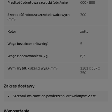
Prędkość obrotowa szczotki (obr./min)
600 - 800
Szerokość robocza szczotek walcowych
300
(mm)
Kolor
żółty
Waga bez akcesoriów (kg)
5
Waga z opakowaniem (kg)
6,7
Wymiary (dł. x szer. x wys.) (mm)
1281 x 307 x
350
Zakres dostawy
Szczotki walcowe do powierzchni drewnianych: 2 szt.
Wyposażenie