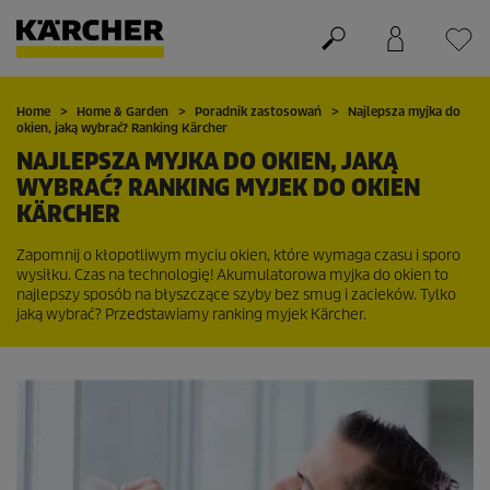
Koszyk
Lista życzeń
Home
Home & Garden
Poradnik zastosowań
Najlepsza myjka do
okien, jaką wybrać? Ranking Kärcher
NAJLEPSZA MYJKA DO OKIEN, JAKĄ
WYBRAĆ? RANKING MYJEK DO OKIEN
KÄRCHER
Zapomnij o kłopotliwym myciu okien, które wymaga czasu i sporo
wysiłku. Czas na technologię! Akumulatorowa myjka do okien to
najlepszy sposób na błyszczące szyby bez smug i zacieków. Tylko
jaką wybrać? Przedstawiamy ranking myjek Kärcher.