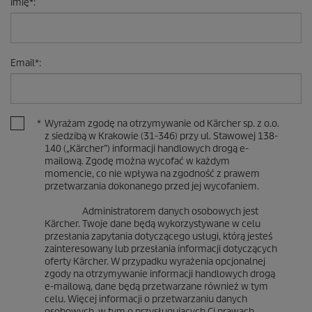
Imię
*
:
Email
*
:
*
Wyrażam zgodę na otrzymywanie od Kärcher sp. z o.o.
z siedzibą w Krakowie (31-346) przy ul. Stawowej 138-
140 („Kärcher”) informacji handlowych drogą e-
mailową. Zgodę można wycofać w każdym
momencie, co nie wpływa na zgodność z prawem
przetwarzania dokonanego przed jej wycofaniem.
Administratorem danych osobowych jest
Kärcher. Twoje dane będą wykorzystywane w celu
przesłania zapytania dotyczącego usługi, którą jesteś
zainteresowany lub przesłania informacji dotyczących
oferty Kärcher. W przypadku wyrażenia opcjonalnej
zgody na otrzymywanie informacji handlowych drogą
e-mailową, dane będą przetwarzane również w tym
celu. Więcej informacji o przetwarzaniu danych
osobowych, w tym o przysługujących Ci prawach,