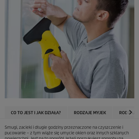
CO TO JEST I JAK DZIAŁA?
RODZAJE MYJEK
RODZAJE 
Smugi, zacieki i długie godziny przeznaczone na czyszczenie i
pucowanie – z tym wiąże się umycie okien oraz innych szklanych
powierzchni. Jest na to sposób! Jeżeli poszukujesz sposobu na