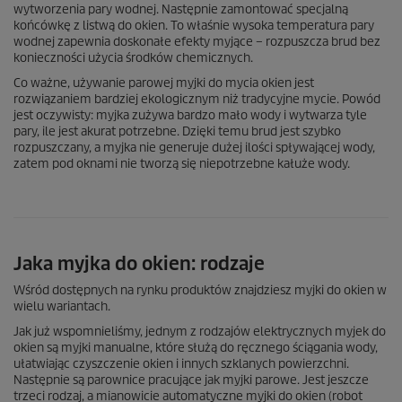
wytworzenia pary wodnej. Następnie zamontować specjalną
końcówkę z listwą do okien. To właśnie wysoka temperatura pary
wodnej zapewnia doskonałe efekty myjące – rozpuszcza brud bez
konieczności użycia środków chemicznych.
Co ważne, używanie parowej myjki do mycia okien jest
rozwiązaniem bardziej ekologicznym niż tradycyjne mycie. Powód
jest oczywisty: myjka zużywa bardzo mało wody i wytwarza tyle
pary, ile jest akurat potrzebne. Dzięki temu brud jest szybko
rozpuszczany, a myjka nie generuje dużej ilości spływającej wody,
zatem pod oknami nie tworzą się niepotrzebne kałuże wody.
Jaka myjka do okien: rodzaje
Wśród dostępnych na rynku produktów znajdziesz myjki do okien w
wielu wariantach.
Jak już wspomnieliśmy, jednym z rodzajów elektrycznych myjek do
okien są myjki manualne, które służą do ręcznego ściągania wody,
ułatwiając czyszczenie okien i innych szklanych powierzchni.
Następnie są parownice pracujące jak myjki parowe. Jest jeszcze
trzeci rodzaj, a mianowicie automatyczne myjki do okien (robot