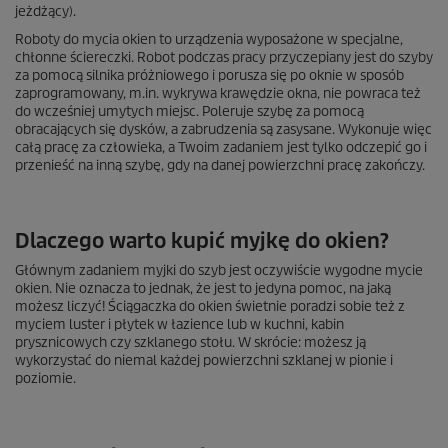
jeżdżący).
Roboty do mycia okien to urządzenia wyposażone w specjalne,
chłonne ściereczki. Robot podczas pracy przyczepiany jest do szyby
za pomocą silnika próżniowego i porusza się po oknie w sposób
zaprogramowany, m.in. wykrywa krawędzie okna, nie powraca też
do wcześniej umytych miejsc. Poleruje szybę za pomocą
obracających się dysków, a zabrudzenia są zasysane. Wykonuje więc
całą pracę za człowieka, a Twoim zadaniem jest tylko odczepić go i
przenieść na inną szybę, gdy na danej powierzchni pracę zakończy.
Dlaczego warto kupić myjkę do okien?
Głównym zadaniem myjki do szyb jest oczywiście wygodne mycie
okien. Nie oznacza to jednak, że jest to jedyna pomoc, na jaką
możesz liczyć! Ściągaczka do okien świetnie poradzi sobie też z
myciem luster i płytek w łazience lub w kuchni, kabin
prysznicowych czy szklanego stołu. W skrócie: możesz ją
wykorzystać do niemal każdej powierzchni szklanej w pionie i
poziomie.