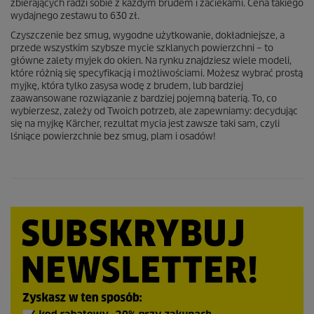
zbierających radzi sobie z każdym brudem i zaciekami. Cena takiego
wydajnego zestawu to 630 zł.
Czyszczenie bez smug, wygodne użytkowanie, dokładniejsze, a
przede wszystkim szybsze mycie szklanych powierzchni – to
główne zalety myjek do okien. Na rynku znajdziesz wiele modeli,
które różnią się specyfikacją i możliwościami. Możesz wybrać prostą
myjkę, która tylko zasysa wodę z brudem, lub bardziej
zaawansowane rozwiązanie z bardziej pojemną baterią. To, co
wybierzesz, zależy od Twoich potrzeb, ale zapewniamy: decydując
się na myjkę Kärcher, rezultat mycia jest zawsze taki sam, czyli
lśniące powierzchnie bez smug, plam i osadów!