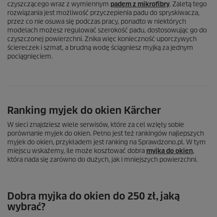
czyszczącego wraz z wymiennym
padem z mikrofibry
. Zaletą tego
rozwiązania jest możliwość przyczepienia padu do spryskiwacza,
przez co nie osuwa się podczas pracy, ponadto w niektórych
modelach możesz regulować szerokość padu, dostosowując go do
czyszczonej powierzchni. Znika więc konieczność uporczywych
ściereczek i szmat, a brudną wodę ściągniesz myjką za jednym
pociągnięciem.
Ranking myjek do okien Kärcher
W sieci znajdziesz wiele serwisów, które za cel wzięły sobie
porównanie myjek do okien. Pełno jest też rankingów najlepszych
myjek do okien, przykładem jest ranking na Sprawdzono.pl. W tym
miejscu wskażemy, ile może kosztować dobra
myjka do okien
,
która nada się zarówno do dużych, jak i mniejszych powierzchni.
Dobra myjka do okien do 250 zł, jaką
wybrać?