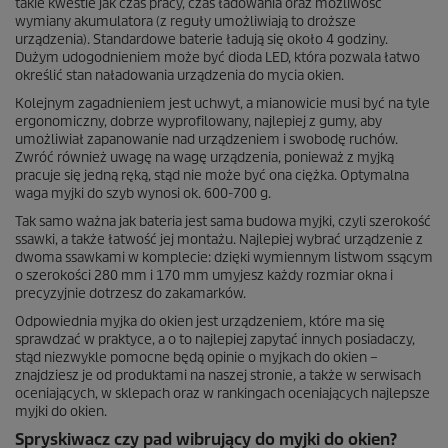
takie kwestie jak czas pracy, czas ładowania oraz możliwość
wymiany akumulatora (z reguły umożliwiają to droższe
urządzenia). Standardowe baterie ładują się około 4 godziny.
Dużym udogodnieniem może być dioda LED, która pozwala łatwo
określić stan naładowania urządzenia do mycia okien.
Kolejnym zagadnieniem jest uchwyt, a mianowicie musi być na tyle
ergonomiczny, dobrze wyprofilowany, najlepiej z gumy, aby
umożliwiał zapanowanie nad urządzeniem i swobodę ruchów.
Zwróć również uwagę na wagę urządzenia, ponieważ z myjką
pracuje się jedną ręką, stąd nie może być ona ciężka. Optymalna
waga myjki do szyb wynosi ok. 600-700 g.
Tak samo ważna jak bateria jest sama budowa myjki, czyli szerokość
ssawki, a także łatwość jej montażu. Najlepiej wybrać urządzenie z
dwoma ssawkami w komplecie: dzięki wymiennym listwom ssącym
o szerokości 280 mm i 170 mm umyjesz każdy rozmiar okna i
precyzyjnie dotrzesz do zakamarków.
Odpowiednia myjka do okien jest urządzeniem, które ma się
sprawdzać w praktyce, a o to najlepiej zapytać innych posiadaczy,
stąd niezwykle pomocne będą opinie o myjkach do okien –
znajdziesz je od produktami na naszej stronie, a także w serwisach
oceniających, w sklepach oraz w rankingach oceniających najlepsze
myjki do okien.
Spryskiwacz czy pad wibrujący do myjki do okien?