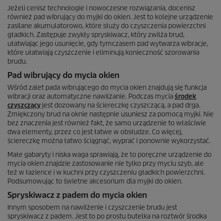
Jeżeli cenisz technologie i nowoczesne rozwiązania, docenisz
również pad wibrujący do myjki do okien. Jest to kolejne urządzenie
zasilane akumulatorowo, które służy do czyszczenia powierzchni
gładkich. Zastępuje zwykły spryskiwacz, który zwilża brud,
ułatwiając jego usunięcie, gdy tymczasem pad wytwarza wibracje,
które ułatwiają czyszczenie i eliminują konieczność szorowania
brudu.
Pad wibrujący do mycia okien
Wśród zalet pada wibrującego do mycia okien znajdują się funkcja
wibracji oraz automatyczne nawilżanie. Podczas mycia
środek
czyszczący
jest dozowany na ściereczkę czyszczącą, a pad drga.
Zmiękczony brud na oknie następnie usuniesz za pomocą myjki. Nie
bez znaczenia jest również fakt, że samo urządzenie to właściwie
dwa elementy, przez co jest łatwe w obsłudze. Co więcej,
ściereczkę można łatwo ściągnąć, wyprać i ponownie wykorzystać.
Małe gabaryty i niska waga sprawiają, że to poręczne urządzenie do
mycia okien znajdzie zastosowanie nie tylko przy myciu szyb, ale
też w łazience i w kuchni przy czyszczeniu gładkich powierzchni.
Podsumowując to świetne akcesorium dla myjki do okien.
Spryskiwacz z padem do mycia okien
Innym sposobem na nawilżenie i czyszczenie brudu jest
spryskiwacz z padem. Jest to po prostu butelka na roztwór środka