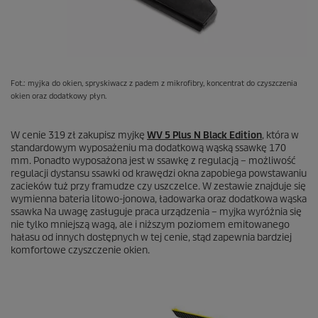
Fot.: myjka do okien, spryskiwacz z padem z mikrofibry, koncentrat do czyszczenia
okien oraz dodatkowy płyn.
W cenie 319 zł zakupisz myjkę
WV 5 Plus N Black Edition
, która w
standardowym wyposażeniu ma dodatkową wąską ssawkę 170
mm. Ponadto wyposażona jest w ssawkę z regulacją – możliwość
regulacji dystansu ssawki od krawędzi okna zapobiega powstawaniu
zacieków tuż przy framudze czy uszczelce. W zestawie znajduje się
wymienna bateria litowo-jonowa, ładowarka oraz dodatkowa wąska
ssawka Na uwagę zasługuje praca urządzenia – myjka wyróżnia się
nie tylko mniejszą wagą, ale i niższym poziomem emitowanego
hałasu od innych dostępnych w tej cenie, stąd zapewnia bardziej
komfortowe czyszczenie okien.