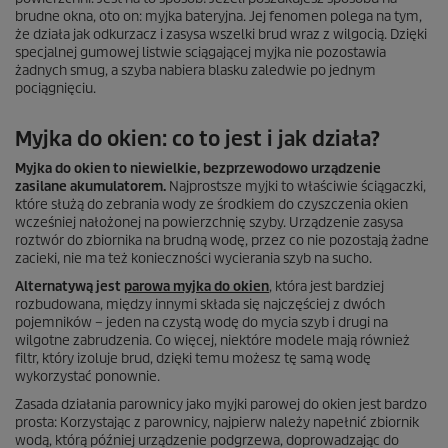
brudne okna, oto on: myjka bateryjna. Jej fenomen polega na tym,
że działa jak odkurzacz i zasysa wszelki brud wraz z wilgocią. Dzięki
specjalnej gumowej listwie sciągającej myjka nie pozostawia
żadnych smug, a szyba nabiera blasku zaledwie po jednym
pociągnięciu.
Myjka do okien: co to jest i jak działa?
Myjka do okien to niewielkie, bezprzewodowo urządzenie
zasilane akumulatorem.
Najprostsze myjki to właściwie ściągaczki,
które służą do zebrania wody ze środkiem do czyszczenia okien
wcześniej nałożonej na powierzchnię szyby. Urządzenie zasysa
roztwór do zbiornika na brudną wodę, przez co nie pozostają żadne
zacieki, nie ma też konieczności wycierania szyb na sucho.
Alternatywą jest
parowa myjka do okien
, która jest bardziej
rozbudowana, między innymi składa się najczęściej z dwóch
pojemników – jeden na czystą wodę do mycia szyb i drugi na
wilgotne zabrudzenia. Co więcej, niektóre modele mają również
filtr, który izoluje brud, dzięki temu możesz tę samą wodę
wykorzystać ponownie.
Zasada działania parownicy jako myjki parowej do okien jest bardzo
prosta: Korzystając z parownicy, najpierw należy napełnić zbiornik
wodą, którą później urządzenie podgrzewa, doprowadzając do