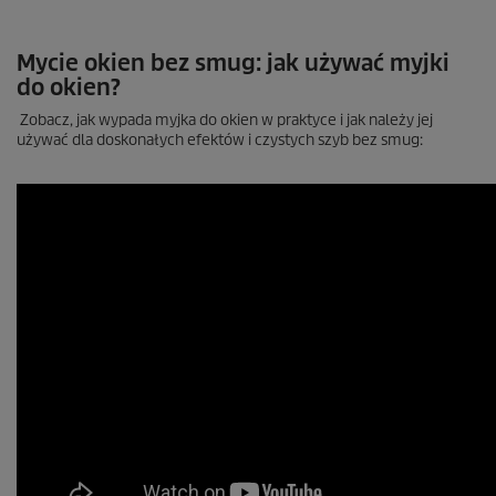
Mycie okien bez smug: jak używać myjki
do okien?
Zobacz, jak wypada myjka do okien w praktyce i jak należy jej
używać dla doskonałych efektów i czystych szyb bez smug: