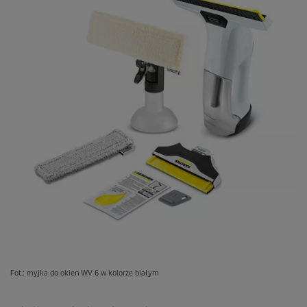
Fot.: myjka do okien WV 6 w kolorze białym