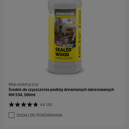
e
c
e
n
z
j
i
Mop elektryczny
Środek do czyszczenia podłóg drewnianych lakierowanych
RM 534, 500ml
4.8
(20)
4
.
DODAJ DO PORÓWNANIA
8
n
a