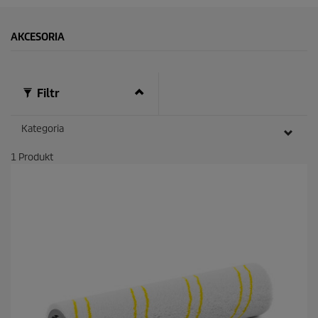
e
k
u
AKCESORIA
n
d
y
Filtr
Kategoria
1
Produkt