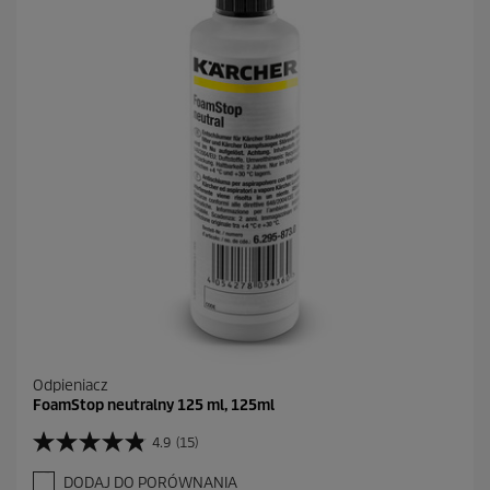
Odpieniacz
FoamStop neutralny 125 ml, 125ml
4.9
(15)
4
.
DODAJ DO PORÓWNANIA