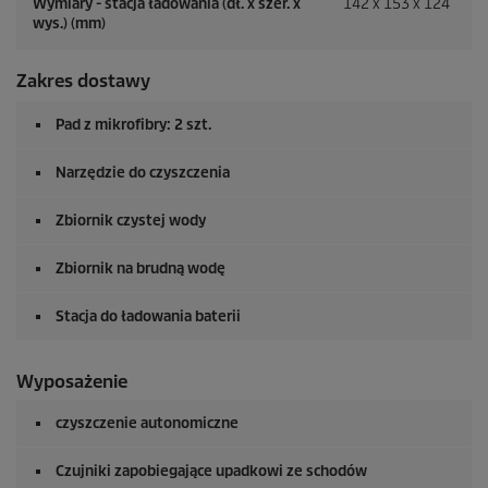
Wymiary - stacja ładowania (dł. x szer. x
142 x 153 x 124
wys.) (mm)
Zakres dostawy
Pad z mikrofibry: 2 szt.
Narzędzie do czyszczenia
Zbiornik czystej wody
Zbiornik na brudną wodę
Stacja do ładowania baterii
Wyposażenie
czyszczenie autonomiczne
Czujniki zapobiegające upadkowi ze schodów