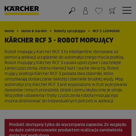
Koszyk
Lista życzeń
Home
Home & Garden
Roboty sprzątające
RCF 3 12696600
KÄRCHER RCF 3 - ROBOT MOPUJĄCY
Robot mopujący Karcher RCF 3 to inteligentne sterowane za
pomocą aplikacji urządzenie do automatycznego mycia podłóg.
Robot mopujący Kärcher RCF 3 usuwa uporczywe i zaschnięte
zanieczyszczenia, zbiera również kurz i suche okruchy. Robot
myjący podłogi Kärcher RCF 3 posiada dwa zbiorniki, które
umożliwiają dostarczanie świeżej i zbieranie brudnej wody. Mop
automatyczny Kärcher RCF 3 jest wyposażony w tryb wykrywania
dywanów i innych przeszkód, dzięki czemu skutecznie je omija.
Wszystkie ustawienia i tryby czyszczenia robota mopującego
można dostosować do indywidualnych potrzeb w aplikacji.
Produkt dostępny tylko do wyczerpania zapasów. Ze względu
na duże zainteresowanie produktem realizacja zamówienia
może być wydłużona.