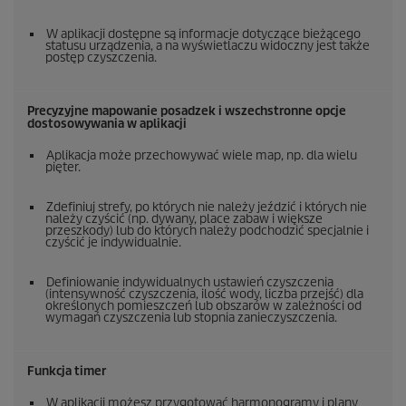
W aplikacji dostępne są informacje dotyczące bieżącego
statusu urządzenia, a na wyświetlaczu widoczny jest także
postęp czyszczenia.
Precyzyjne mapowanie posadzek i wszechstronne opcje
dostosowywania w aplikacji
Aplikacja może przechowywać wiele map, np. dla wielu
pięter.
Zdefiniuj strefy, po których nie należy jeździć i których nie
należy czyścić (np. dywany, place zabaw i większe
przeszkody) lub do których należy podchodzić specjalnie i
czyścić je indywidualnie.
Definiowanie indywidualnych ustawień czyszczenia
(intensywność czyszczenia, ilość wody, liczba przejść) dla
określonych pomieszczeń lub obszarów w zależności od
wymagań czyszczenia lub stopnia zanieczyszczenia.
Funkcja timer
W aplikacji możesz przygotować harmonogramy i plany