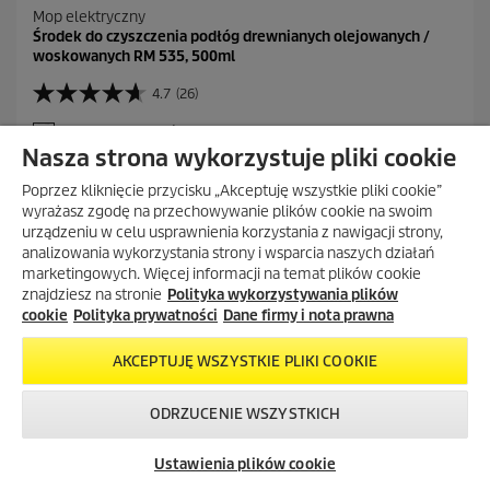
Mop elektryczny
Środek do czyszczenia podłóg drewnianych olejowanych /
woskowanych RM 535, 500ml
4.7
(26)
4
.
DODAJ DO PORÓWNANIA
7
Nasza strona wykorzystuje pliki cookie
n
a
Poprzez kliknięcie przycisku „Akceptuję wszystkie pliki cookie”
5
wyrażasz zgodę na przechowywanie plików cookie na swoim
g
urządzeniu w celu usprawnienia korzystania z nawigacji strony,
w
analizowania wykorzystania strony i wsparcia naszych działań
i
marketingowych. Więcej informacji na temat plików cookie
POKAŻ WIĘCEJ (3)
a
znajdziesz na stronie
Polityka wykorzystywania plików
z
cookie
Polityka prywatności
Dane firmy i nota prawna
d
e
k
AKCEPTUJĘ WSZYSTKIE PLIKI COOKIE
.
CZĘŚCI ZAMIENNE
2
ODRZUCENIE WSZYSTKICH
6
Skontaktuj się z
Okazje w naszym
Newsletter
R
nami!
sklepie
Znajdź i kup części zamienne do urządzeń Home & Garden
e
Ustawienia plików cookie
internetowym
korzystając z wyszukiwarki i udostępnionych schematów.
c