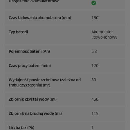
Urządzenie akumulatorowe
Czas ładowania akumulatora (min)
180
Typ baterii
Akumulator
litowo-jonowy
Pojemność baterii (Ah)
5,2
Czas pracy baterii (min)
120
Wydajność powierzchniowa (zależna od
80
trybu czyszczenia) (m²)
Zbiornik czystej wody (ml)
430
Zbiornik na brudną wodę (ml)
115
Liczba faz (Ph)
1