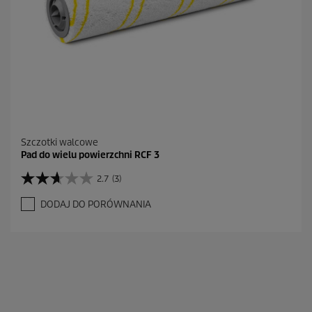
Szczotki walcowe
Pad do wielu powierzchni RCF 3
2.7
(3)
2
.
DODAJ DO PORÓWNANIA
7
n
a
5
g
w
i
a
z