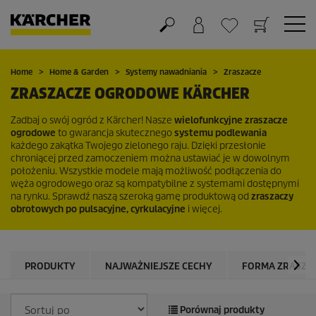
Koszyk
Lista życzeń
Home
Home & Garden
Systemy nawadniania
Zraszacze
ZRASZACZE OGRODOWE KÄRCHER
Zadbaj o swój ogród z Kärcher! Nasze
wielofunkcyjne zraszacze
ogrodowe
to gwarancja skutecznego
systemu podlewania
każdego zakątka Twojego zielonego raju. Dzięki przesłonie
chroniącej przed zamoczeniem można ustawiać je w dowolnym
położeniu. Wszystkie modele mają możliwość podłączenia do
węża ogrodowego oraz są kompatybilne z systemami dostępnymi
na rynku. Sprawdź naszą szeroką gamę produktową od
zraszaczy
obrotowych po pulsacyjne, cyrkulacyjne
i więcej.
PRODUKTY
NAJWAŻNIEJSZE CECHY
FORMA ZRASZA
Porównaj produkty