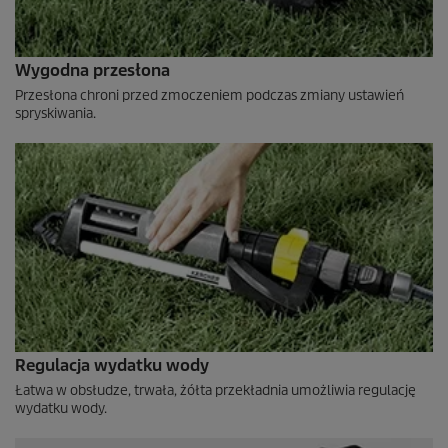
Wygodna przesłona
Przesłona chroni przed zmoczeniem podczas zmiany ustawień
spryskiwania.
Regulacja wydatku wody
Łatwa w obsłudze, trwała, żółta przekładnia umożliwia regulację
wydatku wody.