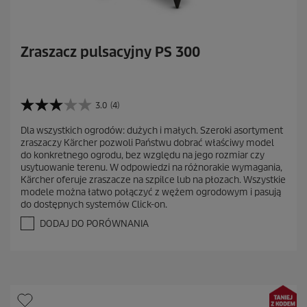
Zraszacz pulsacyjny PS 300
3.0
(4)
3
.
Dla wszystkich ogrodów: dużych i małych. Szeroki asortyment
0
zraszaczy Kärcher pozwoli Państwu dobrać właściwy model
n
do konkretnego ogrodu, bez względu na jego rozmiar czy
a
usytuowanie terenu. W odpowiedzi na różnorakie wymagania,
5
Kärcher oferuje zraszacze na szpilce lub na płozach. Wszystkie
g
modele można łatwo połączyć z wężem ogrodowym i pasują
w
do dostępnych systemów Click-on.
i
a
DODAJ DO PORÓWNANIA
z
d
e
k
.
4