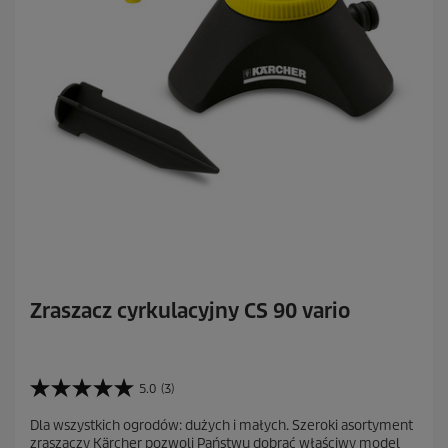
Zraszacz cyrkulacyjny CS 90 vario
5.0
(3)
5
.
Dla wszystkich ogrodów: dużych i małych. Szeroki asortyment
0
zraszaczy Kärcher pozwoli Państwu dobrać właściwy model