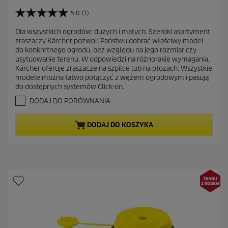
k
t
5.0
(1)
5
u
.
Dla wszystkich ogrodów: dużych i małych. Szeroki asortyment
a
0
zraszaczy Kärcher pozwoli Państwu dobrać właściwy model
n
l
do konkretnego ogrodu, bez względu na jego rozmiar czy
a
n
usytuowanie terenu. W odpowiedzi na różnorakie wymagania,
5
a
Kärcher oferuje zraszacze na szpilce lub na płozach. Wszystkie
g
modele można łatwo połączyć z wężem ogrodowym i pasują
c
w
do dostępnych systemów Click-on.
i
e
a
DODAJ DO PORÓWNANIA
n
z
a
d
DODAJ DO KOSZYKA
e
k
.
1
R
e
c
e
n
z
j
a