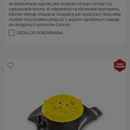
n
do konkretnego ogrodu, bez względu na jego rozmiar czy
a
usytuowanie terenu. W odpowiedzi na różnorakie wymagania,
5
Kärcher oferuje zraszacze na szpilce lub na płozach. Wszystkie
g
modele można łatwo połączyć z wężem ogrodowym i pasują
w
do dostępnych systemów Click-on.
i
a
DODAJ DO PORÓWNANIA
z
d
e
k
.
3
R
e
c
e
n
z
j
i