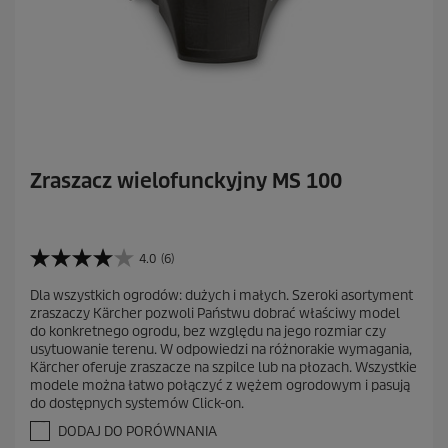
Zraszacz wielofunckyjny MS 100
4.0
(6)
4
.
Dla wszystkich ogrodów: dużych i małych. Szeroki asortyment
0
zraszaczy Kärcher pozwoli Państwu dobrać właściwy model
n
do konkretnego ogrodu, bez względu na jego rozmiar czy
a
usytuowanie terenu. W odpowiedzi na różnorakie wymagania,
5
Kärcher oferuje zraszacze na szpilce lub na płozach. Wszystkie
g
modele można łatwo połączyć z wężem ogrodowym i pasują
w
do dostępnych systemów Click-on.
i
a
DODAJ DO PORÓWNANIA
z