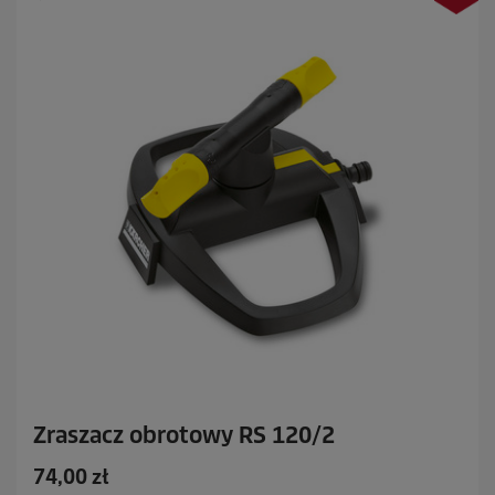
R
e
c
e
n
z
j
i
Zraszacz obrotowy RS 120/2
A
74,00 zł