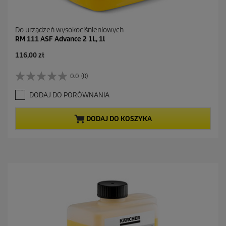
Do urządzeń wysokociśnieniowych
RM 111 ASF Advance 2 1L, 1l
116,00 zł
0.0
(0)
0
.
DODAJ DO PORÓWNANIA
0
n
a
DODAJ DO KOSZYKA
5
g
w
i
a
z
d
e
k
.