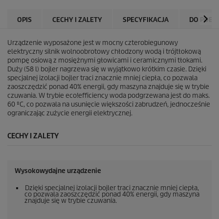
OPIS
CECHY I ZALETY
SPECYFIKACJA
DO POBR
Urządzenie wyposażone jest w mocny czterobiegunowy
elektryczny silnik wolnoobrotowy chłodzony wodą i trójtłokową
pompę osiową z mosiężnymi głowicami i ceramicznymi tłokami.
Duży (58 l) bojler nagrzewa się w wyjątkowo krótkim czasie. Dzięki
specjalnej izolacji bojler traci znacznie mniej ciepła, co pozwala
zaoszczędzić ponad 40% energii, gdy maszyna znajduje się w trybie
czuwania. W trybie
eco!efficiency
woda podgrzewana jest do maks.
60 ºC, co pozwala na usunięcie większości zabrudzeń, jednocześnie
ograniczając zużycie energii elektrycznej.
CECHY I ZALETY
Wysokowydajne urządzenie
Dzięki specjalnej izolacji bojler traci znacznie mniej ciepła,
co pozwala zaoszczędzić ponad 40% energii, gdy maszyna
znajduje się w trybie czuwania.