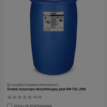
Do urządzeń wysokociśnieniowych
Środek czyszcząco-dezynfekujący, płyn RM 732, 200l
0.0
(0)
0
.
DODAJ DO PORÓWNANIA