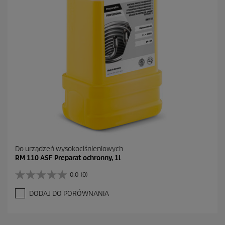
Do urządzeń wysokociśnieniowych
RM 110 ASF Preparat ochronny, 1l
0.0
(0)
0
.
DODAJ DO PORÓWNANIA
0
n
a
5