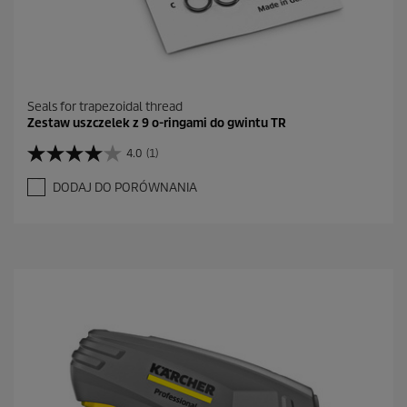
Seals for trapezoidal thread
Zestaw uszczelek z 9 o-ringami do gwintu TR
4.0
(1)
4
.
DODAJ DO PORÓWNANIA
0
n
a
5
g
w
i
a
z
d
e
k
.
1