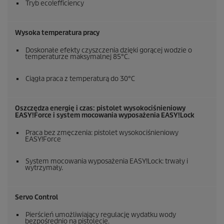
Tryb
eco!efficiency
Wysoka temperatura pracy
Doskonałe efekty czyszczenia dzięki gorącej wodzie o
temperaturze maksymalnej 85°C.
Ciągła praca z temperaturą do 30°C
Oszczędza energię i czas: pistolet wysokociśnieniowy
EASY!Force
i system mocowania wyposażenia
EASY!Lock
Praca bez zmęczenia: pistolet wysokociśnieniowy
EASY!Force
System mocowania wyposażenia
EASY!Lock
: trwały i
wytrzymały.
Servo Control
Pierścień umożliwiający regulację wydatku wody
bezpośrednio na pistolecie.