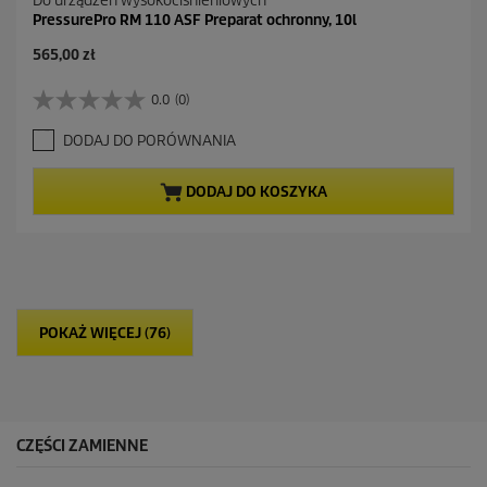
Do urządzeń wysokociśnieniowych
PressurePro RM 110 ASF Preparat ochronny, 10l
565,00 zł
0.0
(0)
0
.
DODAJ DO PORÓWNANIA
0
n
a
DODAJ DO KOSZYKA
5
g
w
i
a
z
d
POKAŻ WIĘCEJ (76)
e
k
.
CZĘŚCI ZAMIENNE