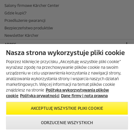
Salony firmowe Kärcher Center
Gdzie kupić?
Przedłużenie gwarancji
Bezpieczeństwo produktów
Newsletter Kärcher
ADRES
Nasza strona wykorzystuje pliki cookie
BIURO OBSŁUGI KLIENTA
Poprzez kliknięcie przycisku „Akceptuję wszystkie pliki cookie”
OPINIE O EKÄRCHER
wyrażasz zgodę na przechowywanie plików cookie na swoim
urządzeniu w celu usprawnienia korzystania z nawigacji strony,
DOSTAWA W EKÄRCHER
analizowania wykorzystania strony i wsparcia naszych działań
marketingowych. Więcej informacji na temat plików cookie
METODY PŁATNOŚCI DOSTĘPNE W EKÄRCHER
znajdziesz na stronie
Polityka wykorzystywania plików
KÄRCHER W SOCIAL MEDIA
cookie
Polityka prywatności
Dane firmy i nota prawna
AKCEPTUJĘ WSZYSTKIE PLIKI COOKIE
ODRZUCENIE WSZYSTKICH
Darmowa dostawa od 299 zł.
Skontaktuj się z
Okazje w naszym
Newsletter
nami!
sklepie