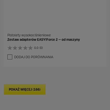
a
Pistolety wysokociśnieniowe
Zestaw adapterów EASY!Force 2 — od maszyny
0.0
(0)
0
.
DODAJ DO PORÓWNANIA
0
n
a
5
g
w
i
POKAŻ WIĘCEJ (166)
a
z
d
e
k