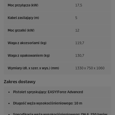
Moc przyłącza (kW)
17,5
Kabel zasilający (m)
5
Moc grzałki (kW)
12
Waga z akcesoriami (kg)
119,7
Waga z opakowaniem (kg)
130,7
Wymiary (dł. x szer. x wys.) (mm)
1330 x 750 x 1060
Zakres dostawy
Pistolet spryskujący:
EASY!Force
Advanced
Długość węża wysokociśnieniowego: 10 m
Specyfikacja węża wysokociśnieniowego: DN 6, 250 barów