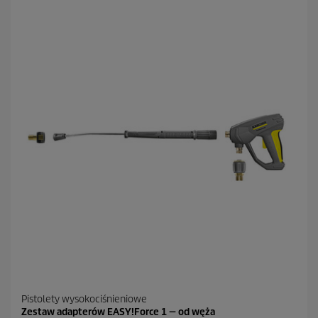
w
i
a
z
d
e
k
.
1
R
e
c
e
n
z
j
a
Pistolety wysokociśnieniowe
Zestaw adapterów EASY!Force 1 — od węża