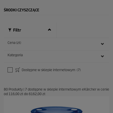
.
ŚRODKI CZYSZCZĄCE
Filtr
Cena (zł)
Kategoria
Dostępne w sklepie internetowym
(7)
80
Produkty
|
7
dostępne w sklepie internetowym eKärcher w cenie
od
116,00 zł
do
6162,00 zł