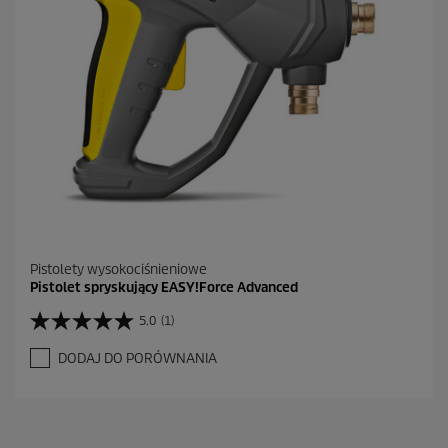
R
e
c
e
n
z
j
a
Pistolety wysokociśnieniowe
Pistolet spryskujący EASY!Force Advanced
5.0
(1)
5
.
DODAJ DO PORÓWNANIA
0
n
a
5
g