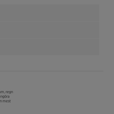
amm, regn
engöra
en mest