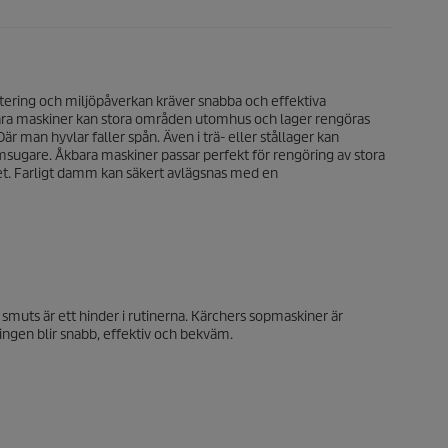
antering och miljöpåverkan kräver snabba och effektiva
ara maskiner kan stora områden utomhus och lager rengöras
är man hyvlar faller spån. Även i trä- eller stållager kan
sugare. Åkbara maskiner passar perfekt för rengöring av stora
t. Farligt damm kan säkert avlägsnas med en
m smuts är ett hinder i rutinerna. Kärchers sopmaskiner är
ngen blir snabb, effektiv och bekväm.