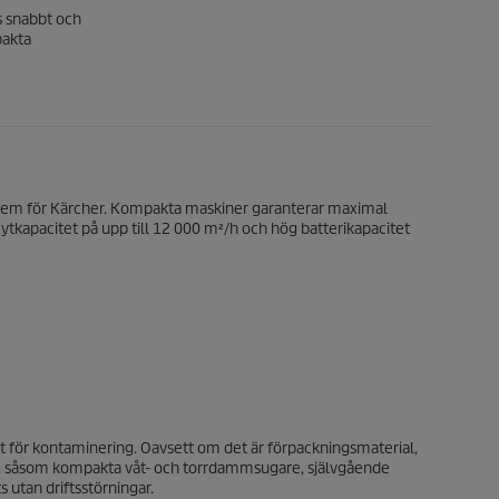
s snabbt och
pakta
blem för Kärcher. Kompakta maskiner garanterar maximal
kapacitet på upp till 12 000 m²/h och hög batterikapacitet
gt för kontaminering. Oavsett om det är förpackningsmaterial,
er, såsom kompakta våt- och torrdammsugare, självgående
 utan driftsstörningar.