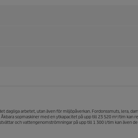
et dagliga arbetet, utan även för miljöpåverkan. Fordonssmuts, lera, d
. Åkbara sopmaskiner med en ytkapacitet på upp till 23 520 m²/tim kan r
kstvättar och vattengenomströmningar på upp till 1 300 l/tim kan även d