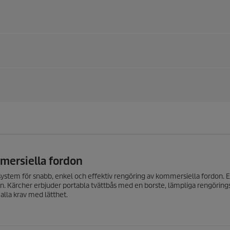
mmersiella fordon
a system för snabb, enkel och effektiv rengöring av kommersiella fordon.
n. Kärcher erbjuder portabla tvättbås med en borste, lämpliga rengörin
lla krav med lätthet.