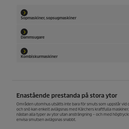
Sopmaskiner, sopsugmaskiner
Dammsugare
Kombiskurmaskiner
Enastående prestanda på stora ytor
Områden utomhus utsätts inte bara för smuts som uppstår vid d
och snö kan enkelt avlägsnas med Kärchers kraftfulla maskiner
nästan alla typer av ytor utan ansträngning – och med högtryc
envisa smutsen avlägsnas snabbt.