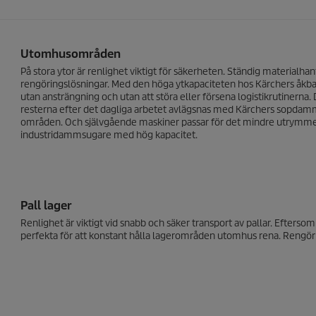
Utomhusområden
På stora ytor är renlighet viktigt för säkerheten. Ständig materialh
rengöringslösningar. Med den höga ytkapaciteten hos Kärchers åkb
utan ansträngning och utan att störa eller försena logistikrutinerna. D
resterna efter det dagliga arbetet avlägsnas med Kärchers sopdamm
områden. Och självgående maskiner passar för det mindre utrymme
industridammsugare med hög kapacitet.
Pall lager
Renlighet är viktigt vid snabb och säker transport av pallar. Efterso
perfekta för att konstant hålla lagerområden utomhus rena. Rengöri