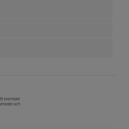
 Ett exempel
gsmedel och