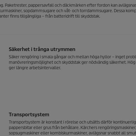
ng. Paketrester, pappersavfall och däckmärken efter fordon kan avlägsna
iskurmaskiner, sopdammsugare och våt- och torrdammsugare. Dessa kom
er finns tillgängliga – från batteridrift till skyddstak.
Säkerhet i trånga utrymmen
Säker rengöring i smala gångar och mellan höga hyllor – inget pro
manövreringsmöjlighet och skyddstak ger nödvändig säkerhet. Hög yt
ger längre arbetsintervaller.
Transportsystem
Transportsystem är konstant i rörelse och utsätts därför kontinuerli
pappersbitar eller grus från behållare. Kärchers rengöringsmaskin
sopsugmaskiner eller kombiskurmaskiner, avlägsnar snabbt all smuts