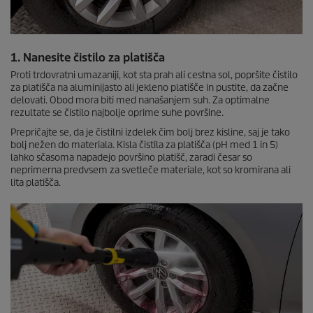
1. Nanesite čistilo za platišča
Proti trdovratni umazaniji, kot sta prah ali cestna sol, popršite čistilo
za platišča na aluminijasto ali jekleno platišče in pustite, da začne
delovati. Obod mora biti med nanašanjem suh. Za optimalne
rezultate se čistilo najbolje oprime suhe površine.
Prepričajte se, da je čistilni izdelek čim bolj brez kisline, saj je tako
bolj nežen do materiala. Kisla čistila za platišča (pH med 1 in 5)
lahko sčasoma napadejo površino platišč, zaradi česar so
neprimerna predvsem za svetleče materiale, kot so kromirana ali
lita platišča.