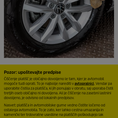
Pozor: upoštevajte predpise
Čiščenje platišč je običajno dovoljeno le tam, kjer je avtomobil
mogoče tudi oprati. To je najbolje narediti v
avtopralnici
. Vendar pa
uporabite čistila za platišča, ki jih ponujajo v obratu, saj uporaba čistil
tretjih oseb običajno ni dovoljena. Ali je čiščenje na zasebni lastnini
dovoljeno, je odvisno od lokalnih predpisov.
Nasvet: platišča in avtomobilske gume vedno čistite ločeno od
ostalega avtomobila. To je zato, ker lahko cestna umazanija in
kamenčki ter trdovratne usedline na platiščih poškodujejo lak