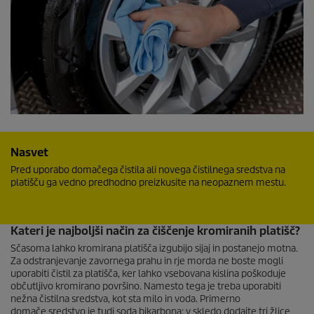
Nasvet
Pred uporabo domačega čistila ali novega čistilnega sredstva na
platišču ga vedno predhodno preizkusite na neopaznem mestu.
Kateri je najboljši način za čiščenje kromiranih platišč?
Sčasoma lahko kromirana platišča izgubijo sijaj in postanejo motna.
Za odstranjevanje zavornega prahu in rje morda ne boste mogli
uporabiti čistil za platišča, ker lahko vsebovana kislina poškoduje
občutljivo kromirano površino. Namesto tega je treba uporabiti
nežna čistilna sredstva, kot sta milo in voda. Primerno
domače sredstvo je tudi soda bikarbona: v skledo dodajte tri žlice