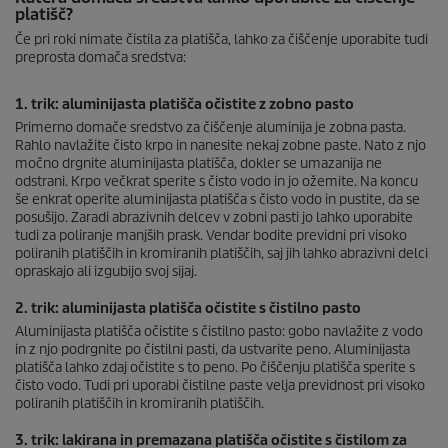
platišč?
Če pri roki nimate čistila za platišča, lahko za čiščenje uporabite tudi
preprosta domača sredstva:
1. trik: aluminijasta platišča očistite z zobno pasto
Primerno domače sredstvo za čiščenje aluminija je zobna pasta.
Rahlo navlažite čisto krpo in nanesite nekaj zobne paste. Nato z njo
močno drgnite aluminijasta platišča, dokler se umazanija ne
odstrani. Krpo večkrat sperite s čisto vodo in jo ožemite. Na koncu
še enkrat operite aluminijasta platišča s čisto vodo in pustite, da se
posušijo. Zaradi abrazivnih delcev v zobni pasti jo lahko uporabite
tudi za poliranje manjših prask. Vendar bodite previdni pri visoko
poliranih platiščih in kromiranih platiščih, saj jih lahko abrazivni delci
opraskajo ali izgubijo svoj sijaj.
2. trik: aluminijasta platišča očistite s čistilno pasto
Aluminijasta platišča očistite s čistilno pasto: gobo navlažite z vodo
in z njo podrgnite po čistilni pasti, da ustvarite peno. Aluminijasta
platišča lahko zdaj očistite s to peno. Po čiščenju platišča sperite s
čisto vodo. Tudi pri uporabi čistilne paste velja previdnost pri visoko
poliranih platiščih in kromiranih platiščih.
3. trik: lakirana in premazana platišča očistite s čistilom za