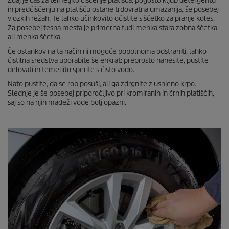
Zdaj je čas za temeljito čiščenje platišča: pogosto kljub detergentu
in predčiščenju na platišču ostane trdovratna umazanija, še posebej
v ozkih režah. Te lahko učinkovito očistite s ščetko za pranje koles.
Za posebej tesna mesta je primerna tudi mehka stara zobna ščetka
ali mehka ščetka.
Če ostankov na ta način ni mogoče popolnoma odstraniti, lahko
čistilna sredstva uporabite še enkrat: preprosto nanesite, pustite
delovati in temeljito sperite s čisto vodo.
Nato pustite, da se rob posuši, ali ga zdrgnite z usnjeno krpo.
Slednje je še posebej priporočljivo pri kromiranih in črnih platiščih,
saj so na njih madeži vode bolj opazni.