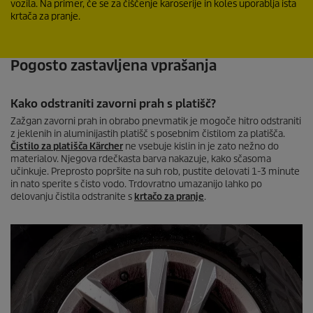
vozila. Na primer, če se za čiščenje karoserije in koles uporablja ista
krtača za pranje.
Pogosto zastavljena vprašanja
Kako odstraniti zavorni prah s platišč?
Zažgan zavorni prah in obrabo pnevmatik je mogoče hitro odstraniti
z jeklenih in aluminijastih platišč s posebnim čistilom za platišča.
Čistilo za platišča Kärcher
ne vsebuje kislin in je zato nežno do
materialov. Njegova rdečkasta barva nakazuje, kako sčasoma
učinkuje. Preprosto popršite na suh rob, pustite delovati 1-3 minute
in nato sperite s čisto vodo. Trdovratno umazanijo lahko po
delovanju čistila odstranite s
krtačo za pranje
.