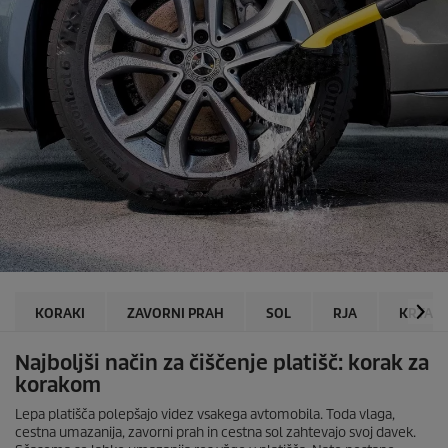
KORAKI
ZAVORNI PRAH
SOL
RJA
KRTAČA
Najboljši način za čiščenje platišč: korak za
korakom
Lepa platišča polepšajo videz vsakega avtomobila. Toda vlaga,
cestna umazanija, zavorni prah in cestna sol zahtevajo svoj davek.