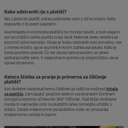
Kako odstraniti rjo s platišč?
Rjo z jeklenih platišč zlahka odstranite sami z žično krtačo. Nato
popravite z brusnim papirjem.
Aluminijasta in kromirana platišča ne morejo rjaveti, a tudi vlaga in
sol na cestišču lahko pustita svoje sledi. Material lahko oksidira ali
povzroči solno korozijo. Oboje je treba odstraniti zelo previdno, npr.
z mehko krtačo, saj se aluminij in krom zlahka opraskata. Nato je
treba površino polirati. Če ste dovolj samozavestni, se lahko
poliranja lotite sami. V nasprotnem primeru je priporočljivo, da se
opravi strokovno.
Katera ščetka za pranje je primerna za čiščenje
platišč?
Kot dodatek visokotlačnemu čistilniku je odlična možnost
krtača
za platišča
. Zahvaljujoč posebni obliki in vsestranskim ščetinam
omogoča izjemno učinkovito 360° čiščenje. Tudi težje dostopna
mesta in najmanjše reže na platiščih lahko temeljito očistite s
krtačo. Zaradi enakomerne porazdelitve vode se umazanija
enakomerno raztopi in izpere.