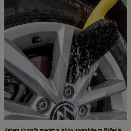
Katera domača sredstva lahko uporabite za čiščenje