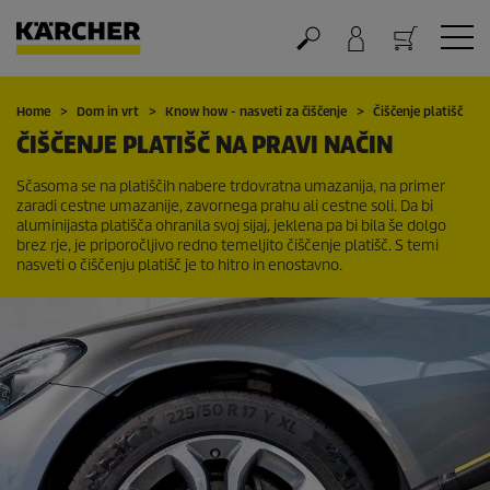
Nakupovalna košarica
Home
Dom in vrt
Know how - nasveti za čiščenje
Čiščenje platišč
ČIŠČENJE PLATIŠČ NA PRAVI NAČIN
Sčasoma se na platiščih nabere trdovratna umazanija, na primer
zaradi cestne umazanije, zavornega prahu ali cestne soli. Da bi
aluminijasta platišča ohranila svoj sijaj, jeklena pa bi bila še dolgo
brez rje, je priporočljivo redno temeljito čiščenje platišč. S temi
nasveti o čiščenju platišč je to hitro in enostavno.