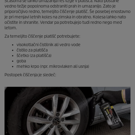
Sčasoma se lahko umazanija res vžge v platišča. Nato postane
vedno težje popolnoma odstraniti prah in umazanijo. Zato je
priporočljivo redno, temeljito čiščenje platišč. Še posebej enostavno
je pri menjavi letnih koles na zimska in obratno. Kolesa lahko nato
očistite in shranite. Vendar pa potrebujejo tudi redno nego med
letom.
Za temeljito čiščenje platišč potrebujete:
visokotlačni čistilnik ali vedro vode
čistilo za platišča
ščetko (za platišča)
goba
mehko krpo (npr. mikrovlaken ali usnja)
Postopek čiščenja je sledeč: