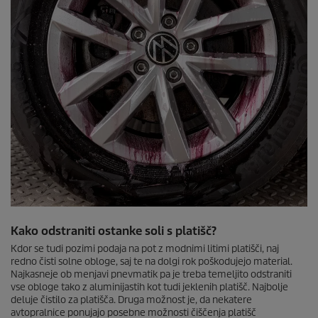
Kako odstraniti ostanke soli s platišč?
Kdor se tudi pozimi podaja na pot z modnimi litimi platišči, naj
redno čisti solne obloge, saj te na dolgi rok poškodujejo material.
Najkasneje ob menjavi pnevmatik pa je treba temeljito odstraniti
vse obloge tako z aluminijastih kot tudi jeklenih platišč. Najbolje
deluje čistilo za platišča. Druga možnost je, da nekatere
avtopralnice ponujajo posebne možnosti čiščenja platišč