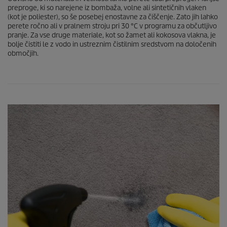
preproge, ki so narejene iz bombaža, volne ali sintetičnih vlaken
(kot je poliester), so še posebej enostavne za čiščenje. Zato jih lahko
perete ročno ali v pralnem stroju pri 30 °C v programu za občutljivo
pranje. Za vse druge materiale, kot so žamet ali kokosova vlakna, je
bolje čistiti le z vodo in ustreznim čistilnim sredstvom na določenih
območjih.