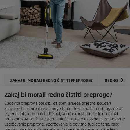
ZAKAJ BI MORALI REDNO ČISTITI PREPROGE?
REDNO SESA
Zakaj bi morali redno čistiti preproge?
Čudovita preproga poskrbi, da dom izgleda prijetno, poudari
značilnosti in ohranja vaše noge tople. Tekstilna talna obloga ne le
izgleda dobro, ampak tudi izboljša odpornost proti zdrsu in blaži
hrup korakov. Dolžina vlaken določa, kako enostavno ali zahtevno je
vzdrževanje preproge. Vzdrževanje je odvisno tudi od tega, kako
pogosto se uporablja preproga. Za vse preproge je priporočljivo