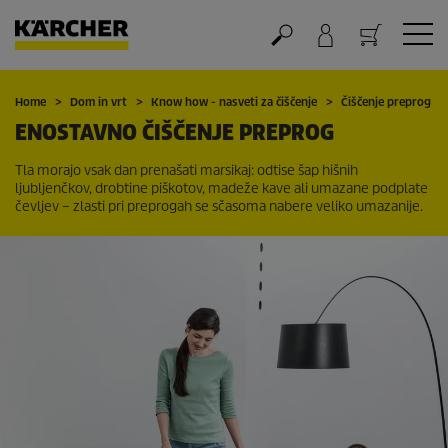
Nakupovalna košarica
Home
Dom in vrt
Know how - nasveti za čiščenje
Čiščenje preprog
ENOSTAVNO ČIŠČENJE PREPROG
Tla morajo vsak dan prenašati marsikaj: odtise šap hišnih
ljubljenčkov, drobtine piškotov, madeže kave ali umazane podplate
čevljev – zlasti pri preprogah se sčasoma nabere veliko umazanije.