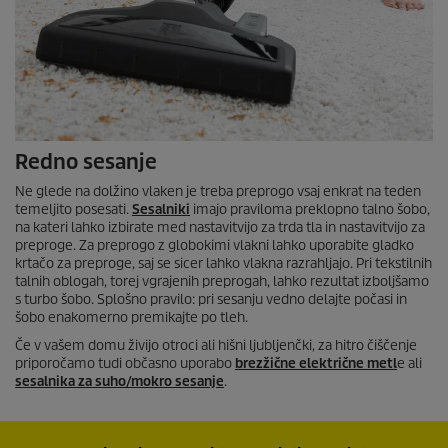
Redno sesanje
Ne glede na dolžino vlaken je treba preprogo vsaj enkrat na teden
temeljito posesati.
Sesalniki
imajo praviloma preklopno talno šobo,
na kateri lahko izbirate med nastavitvijo za trda tla in nastavitvijo za
preproge. Za preprogo z globokimi vlakni lahko uporabite gladko
krtačo za preproge, saj se sicer lahko vlakna razrahljajo. Pri tekstilnih
talnih oblogah, torej vgrajenih preprogah, lahko rezultat izboljšamo
s turbo šobo. Splošno pravilo: pri sesanju vedno delajte počasi in
šobo enakomerno premikajte po tleh.
Če v vašem domu živijo otroci ali hišni ljubljenčki, za hitro čiščenje
priporočamo tudi občasno uporabo
brezžične električne metl
e ali
sesalnika za suho/mokro sesanje
.