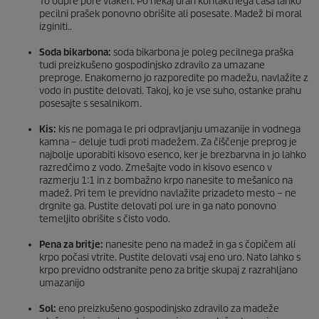
To odpre pore vlaken. Po nekaj urah kontaktnega časa lahko
pecilni prašek ponovno obrišite ali posesate. Madež bi moral
izginiti..
Soda bikarbona:
soda bikarbona je poleg pecilnega praška
tudi preizkušeno gospodinjsko zdravilo za umazane
preproge. Enakomerno jo razporedite po madežu, navlažite z
vodo in pustite delovati. Takoj, ko je vse suho, ostanke prahu
posesajte s sesalnikom.
Kis:
kis ne pomaga le pri odpravljanju umazanije in vodnega
kamna – deluje tudi proti madežem. Za čiščenje preprog je
najbolje uporabiti kisovo esenco, ker je brezbarvna in jo lahko
razredčimo z vodo. Zmešajte vodo in kisovo esenco v
razmerju 1:1 in z bombažno krpo nanesite to mešanico na
madež. Pri tem le previdno navlažite prizadeto mesto – ne
drgnite ga. Pustite delovati pol ure in ga nato ponovno
temeljito obrišite s čisto vodo.
Pena za britje:
nanesite peno na madež in ga s čopičem ali
krpo počasi vtrite. Pustite delovati vsaj eno uro. Nato lahko s
krpo previdno odstranite peno za britje skupaj z razrahljano
umazanijo
Sol:
eno preizkušeno gospodinjsko zdravilo za madeže