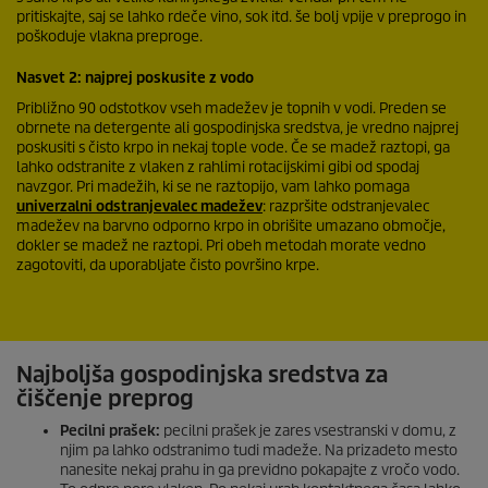
pritiskajte, saj se lahko rdeče vino, sok itd. še bolj vpije v preprogo in
poškoduje vlakna preproge.
Nasvet 2: najprej poskusite z vodo
Približno 90 odstotkov vseh madežev je topnih v vodi. Preden se
obrnete na detergente ali gospodinjska sredstva, je vredno najprej
poskusiti s čisto krpo in nekaj tople vode. Če se madež raztopi, ga
lahko odstranite z vlaken z rahlimi rotacijskimi gibi od spodaj
navzgor. Pri madežih, ki se ne raztopijo, vam lahko pomaga
univerzalni odstranjevalec madežev
: razpršite odstranjevalec
madežev na barvno odporno krpo in obrišite umazano območje,
dokler se madež ne raztopi. Pri obeh metodah morate vedno
zagotoviti, da uporabljate čisto površino krpe.
Najboljša gospodinjska sredstva za
čiščenje preprog
Pecilni prašek:
pecilni prašek je zares vsestranski v domu, z
njim pa lahko odstranimo tudi madeže. Na prizadeto mesto
nanesite nekaj prahu in ga previdno pokapajte z vročo vodo.