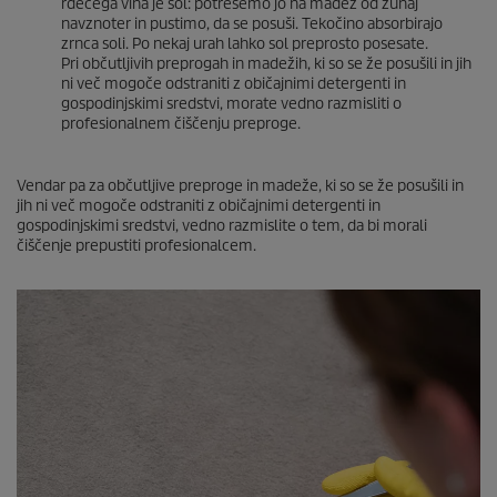
rdečega vina je sol: potresemo jo na madež od zunaj
navznoter in pustimo, da se posuši. Tekočino absorbirajo
zrnca soli. Po nekaj urah lahko sol preprosto posesate.
Pri občutljivih preprogah in madežih, ki so se že posušili in jih
ni več mogoče odstraniti z običajnimi detergenti in
gospodinjskimi sredstvi, morate vedno razmisliti o
profesionalnem čiščenju preproge.
Vendar pa za občutljive preproge in madeže, ki so se že posušili in
jih ni več mogoče odstraniti z običajnimi detergenti in
gospodinjskimi sredstvi, vedno razmislite o tem, da bi morali
čiščenje prepustiti profesionalcem.