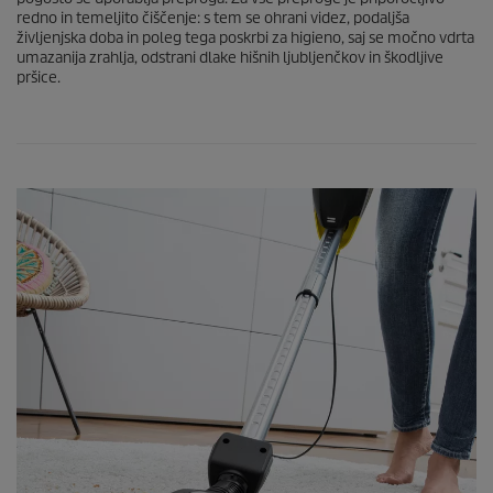
redno in temeljito čiščenje: s tem se ohrani videz, podaljša
življenjska doba in poleg tega poskrbi za higieno, saj se močno vdrta
umazanija zrahlja, odstrani dlake hišnih ljubljenčkov in škodljive
pršice.