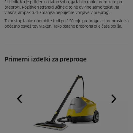
čistilnik. Ko je pritrjen na talno šobo, ga lahko rahlo premikate po
preprogi. Pozitiven stranski učinek: to ne dvigne samo tekstilna
vlakna, ampak tudi zmanjša neprijetne vonjave v preprogi.
Ta pristop lahko uporabite tudi po čiščenju preproge ali preprosto za
občasno osvežitev vlaken. Tako ostane preproga dlje časa boljša.
Primerni izdelki za preproge