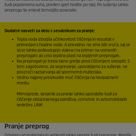
tudi popolnoma suha, preden spet hodite po njej. Po sušenju lahko
preprogo še enkrat temeljito posesate.
Dodatni nasveti za delo s sesalnikom za pranje:
Topla voda izboljša učinkovitost čiščenja in rezultat v
primerjavi s hladno vodo. A previdno: ne sme biti vroča, saj se
sicer lahko poškodujejo vlakna (na primer na volnenih
preprogah) ali celo lepilna plast na lepljenih preprogah..
Na preprogah je treba talno gretje pred čiščenjem izklopiti. S
tem zagotovimo, da segrevanje, uporabljeno za sušenje, ne
povzroči razbarvanja ali sprememb materiala.
Vedno najprej preizkusite moč čiščenja na neopaznem
mestu.
Mimogrede, sesalnik za pranje lahko uporabite tudi za
čiščenje oblazinjenega pohištva, vzmetnic in avtomobilskih
sedežev. LINK
Pranje preprog
Odvisno od materiala in velikosti lahko perete tudi preproge. Manjše