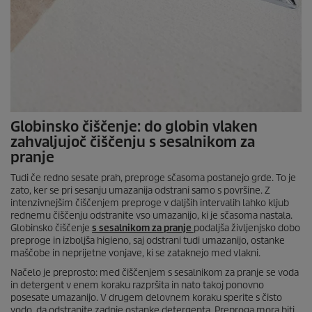
Globinsko čiščenje: do globin vlaken
zahvaljujoč čiščenju s sesalnikom za
pranje
Tudi če redno sesate prah, preproge sčasoma postanejo grde. To je
zato, ker se pri sesanju umazanija odstrani samo s površine. Z
intenzivnejšim čiščenjem preproge v daljših intervalih lahko kljub
rednemu čiščenju odstranite vso umazanijo, ki je sčasoma nastala.
Globinsko čiščenje
s sesalnikom za pranje
podaljša življenjsko dobo
preproge in izboljša higieno, saj odstrani tudi umazanijo, ostanke
maščobe in neprijetne vonjave, ki se zataknejo med vlakni.
Načelo je preprosto: med čiščenjem s sesalnikom za pranje se voda
in detergent v enem koraku razpršita in nato takoj ponovno
posesate umazanijo. V drugem delovnem koraku sperite s čisto
vodo, da odstranite zadnje ostanke detergenta. Preproga mora biti