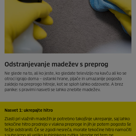
Odstranjevanje madežev s preprog
Ne glede na to, ali ko jeste, ko gledate televizijo na kavču ali ko se
otroci igrajo doma – ostanki hrane, pijače in umazanije pogosto
zaidejo na preprogo hitreje, kot se sploh lahko odzovete. A brez
panike: s pravimi nasveti se lahko znebite madežev.
Nasvet 1: ukrepajte hitro
Zlasti pri vlažnih madežih je potrebno takojšnje ukrepanje, saj lahko
tekočine hitro prodrejo v vlakna preproge in jih je potem pogosto še
težje odstraniti. Če se zgodi nesreča, morate tekočine hitro namočiti
s suho krpo ali veliko kuhinjskega zvitka. Vendar pri tem ne