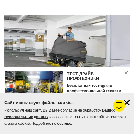
ТЕСТ-ДРАЙВ
ПРОФТЕХНИКИ
Уборка в паркинге
Бесплатный тест-драйв
Большие площади, стойкие загрязнения и крутые уклоны: подземные
профессиональной техники
гаражи предъявляют к поломойно-всасывающим машинам особые
Kärcher
требования. Предлагаемая Kärcher машина BR 100/250 R,
Сайт использует файлы cookie.
Оставляйте заявку уже сейчас!
оснащенная прочной стальной рамой и преодолевающая подъемы с
Используя наш сайт, Вы даете согласие на обработку
Ваших
уклоном до 15 %, прекрасно подходит для такого применения. А
персональных данных
и согласны с тем, что наш сайт использует
ЗАКАЗАТЬ
мощные батареи и большие баки для воды гарантируют
продолжительную непрерывную работу.
файлы cookie. Подробнее по
ссылке
.